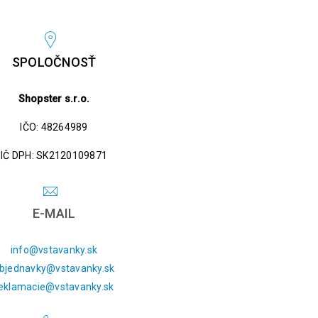
SPOLOČNOSŤ
Shopster s.r.o.
IČO: 48264989
IČ DPH: SK2120109871
E-MAIL
info@vstavanky.sk
bjednavky@vstavanky.sk
eklamacie@vstavanky.sk