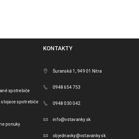
KONTAKTY
Šuranská 1, 949 01 Nitra
0948 654 753
ané spotrebiče
 stojace spotrebiče
0948 030 042
info@vstavanky.sk
lne ponuky
objednavky@vstavanky.sk