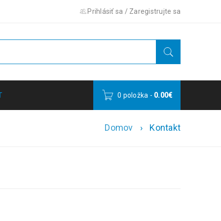
Prihlásiť sa
/
Zaregistrujte sa
T
0 položka
-
0.00
€
Domov
›
Kontakt