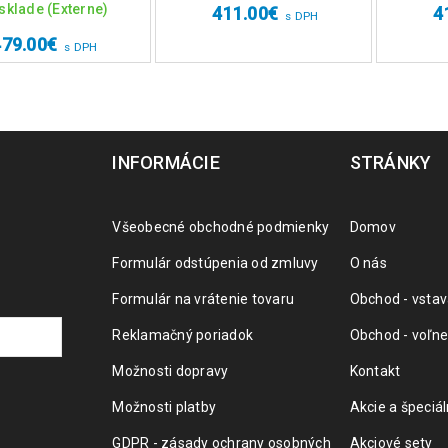
sklade (Externe)
411.00
€
4
s DPH
479.00
€
s DPH
INFORMÁCIE
STRÁNKY
Všeobecné obchodné podmienky
Domov
Formulár odstúpenia od zmluvy
O nás
Formulár na vrátenie tovaru
Obchod - vstav
Reklamačný poriadok
Obchod - voľne
Možnosti dopravy
Kontakt
Možnosti platby
Akcie a špeciá
GDPR - zásady ochrany osobných
Akciové sety