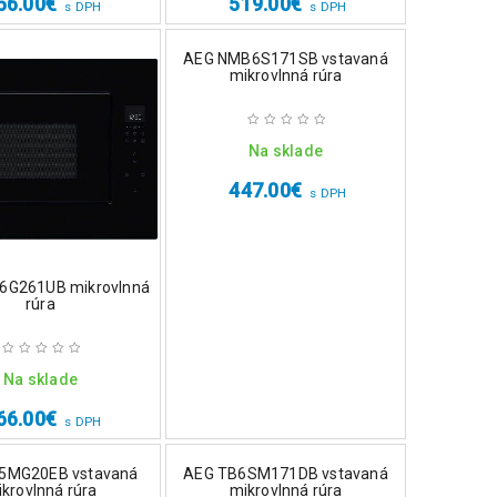
56.00
€
519.00
€
s DPH
s DPH
AEG NMB6S171SB vstavaná
mikrovlnná rúra
Na sklade
447.00
€
s DPH
6G261UB mikrovlnná
rúra
Na sklade
66.00
€
s DPH
5MG20EB vstavaná
AEG TB6SM171DB vstavaná
krovlnná rúra
mikrovlnná rúra