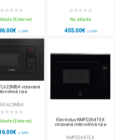
klade (Externe)
Na sklade
96.00
€
455.00
€
s DPH
s DPH
FL623MB4 vstavaná
krovlnná rúra
BFL623MB4
Electrolux KMFD264TEX
klade (Externe)
vstavaná mikrovlnná rúra
16.00
€
s DPH
KMFD264TEX