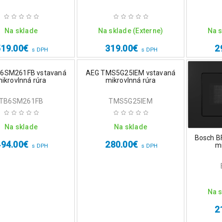
Na sklade
Na sklade (Externe)
Na s
519.00
€
319.00
€
2
s DPH
s DPH
6SM261FB vstavaná
AEG TMS5G25IEM vstavaná
ikrovlnná rúra
mikrovlnná rúra
TB6SM261FB
TMS5G25IEM
Na sklade
Na sklade
Bosch B
494.00
€
280.00
€
mi
s DPH
s DPH
Na s
2