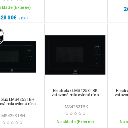
sklade (Externe)
2
428.00
€
s DPH
Electrolux LMS4253TBK
Elect
vstavaná mikrovlnná rúra
vstava
trolux LMS4253TBH
aná mikrovlnná rúra
LMS4253TBK
LMS4253TBH
Na sklade (Externe)
Na s