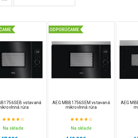
ČAME
ODPORÚČAME
B1756SEB vstavaná
AEG MBB1756SEM vstavaná
AEG MB
ikrovlnná rúra
mikrovlnná rúra
mi
Na sklade
Na sklade
Hodnotenie
Hodnotenie
4.50
z 5
4.50
z 5