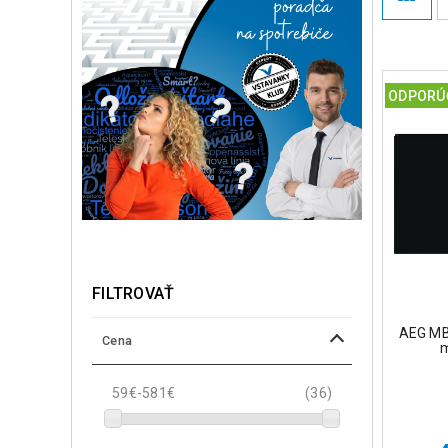
ODPORÚ
FILTROVAŤ
AEG MB
Cena
m
59€-581€
(36)