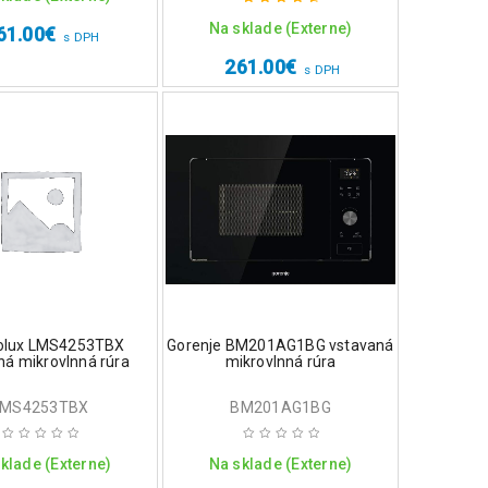
Na sklade (Externe)
61.00
€
Hodnotenie
s DPH
4.75
z 5
261.00
€
s DPH
rolux LMS4253TBX
Gorenje BM201AG1BG vstavaná
ná mikrovlnná rúra
mikrovlnná rúra
LMS4253TBX
BM201AG1BG
klade (Externe)
Na sklade (Externe)