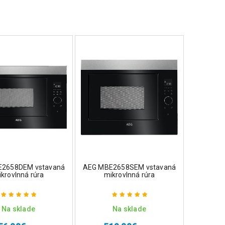
E2658DEM vstavaná
AEG MBE2658SEM vstavaná
krovlnná rúra
mikrovlnná rúra
Na sklade
Na sklade
Hodnotenie
Hodnotenie
5.00
z 5
5.00
z 5