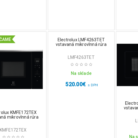
ČAME
Electrolux LMF4263TET
vstavaná mikrovlnná rúra
LMF4263TET
Na sklade
520.00
€
s DPH
Elect
vstava
trolux KMFE172TEX
aná mikrovlnná rúra
KMFE172TEX
Na s