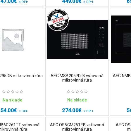
447.00
€
449.00
€
6
s DPH
s DPH
€
269.00
95DB mikrovlnná rúra
AEG MSB2057D-B vstavaná
AEG NMB
mikrovlnná rúra
Na sklade
Na sklade
254.00
€
274.00
€
5
s DPH
s DPH
B6G261TT vstavaná
AEG OS5GM251EB vstavaná
AEG OS
ikrovlnná rúra
mikrovlnná rúra
mi