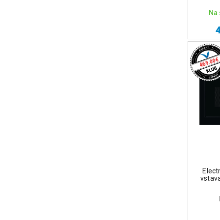
Na 
€
469.00
Elec
vstav