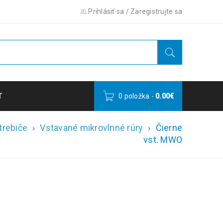
Prihlásiť sa
/
Zaregistrujte sa
T
0 položka
-
0.00
€
trebiče
›
Vstavané mikrovlnné rúry
›
Čierne
vst. MWO