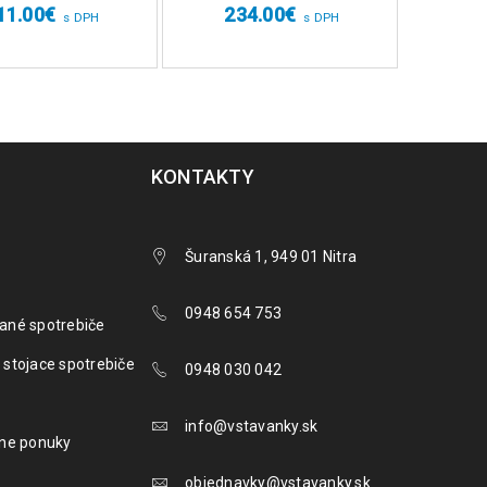
11.00
€
234.00
€
s DPH
s DPH
KONTAKTY
Šuranská 1, 949 01 Nitra
0948 654 753
ané spotrebiče
 stojace spotrebiče
0948 030 042
info@vstavanky.sk
lne ponuky
objednavky@vstavanky.sk