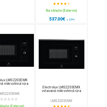
Na sklade (Externe)
Hodnotenie
4.50
z 5
537.00
€
s DPH
rolux LMS2203EMK
ná mikrovlnná rúra
Electrolux LMS2203EMX
vstavaná mikrovlnná rúra
LMS2203EMK
LMS2203EMX
klade (Externe)