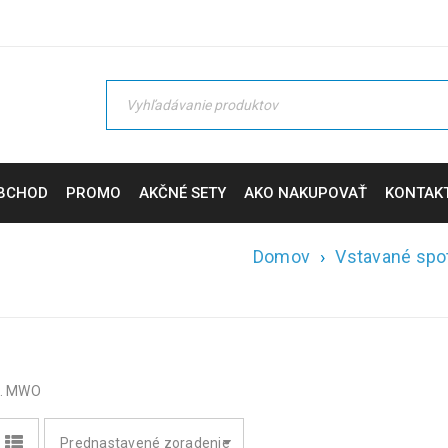
BCHOD
PROMO
AKČNÉ SETY
AKO NAKUPOVAŤ
KONTAK
Domov
›
Vstavané spo
t. MWO
Prednastavené zoradenie