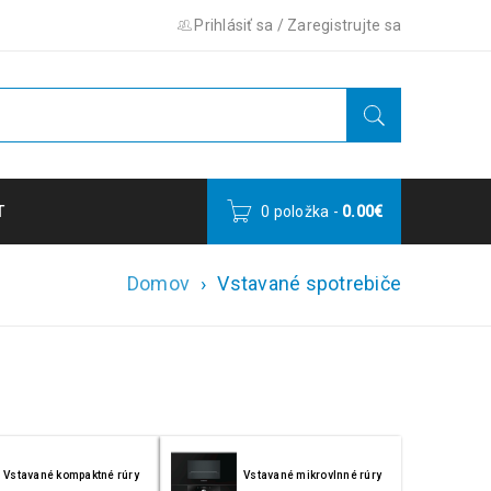
Prihlásiť sa
/
Zaregistrujte sa
T
0 položka
-
0.00
€
Domov
›
Vstavané spotrebiče
Vstavané kompaktné rúry
Vstavané mikrovlnné rúry