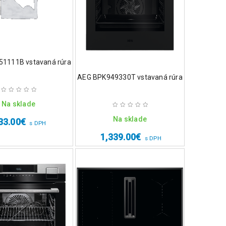
1111B vstavaná rúra
AEG BPK949330T vstavaná rúra
Na sklade
Na sklade
33.00
€
s DPH
1,339.00
€
s DPH