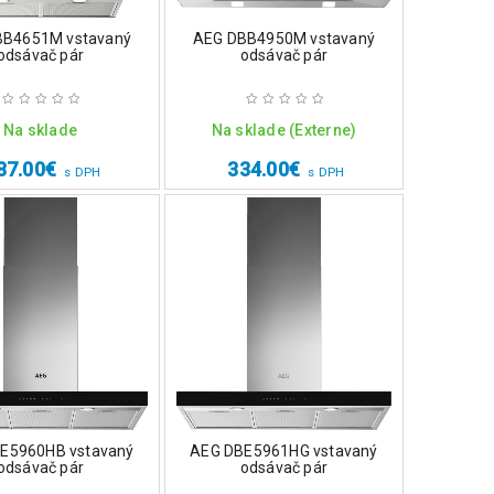
BB4651M vstavaný
AEG DBB4950M vstavaný
odsávač pár
odsávač pár
Na sklade
Na sklade (Externe)
87.00
€
334.00
€
s DPH
s DPH
E5960HB vstavaný
AEG DBE5961HG vstavaný
odsávač pár
odsávač pár