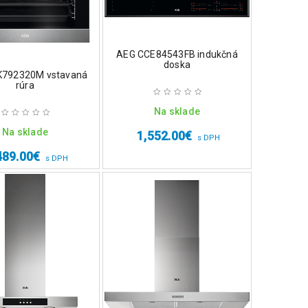
AEG CCE84543FB indukčná
doska
K792320M vstavaná
rúra
Na sklade
Na sklade
1,552.00
€
s DPH
489.00
€
s DPH