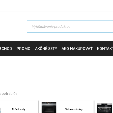
BCHOD
PROMO
AKČNÉ SETY
AKO NAKUPOVAŤ
KONTAK
spotrebiče
Akčné sety
Vstavané rúry