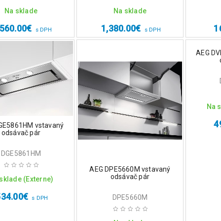
Na sklade
Na sklade
,560.00
€
1,380.00
€
1
s DPH
s DPH
AEG DV
Na s
4
GE5861HM vstavaný
odsávač pár
DGE5861HM
AEG DPE5660M vstavaný
odsávač pár
sklade (Externe)
534.00
€
DPE5660M
s DPH