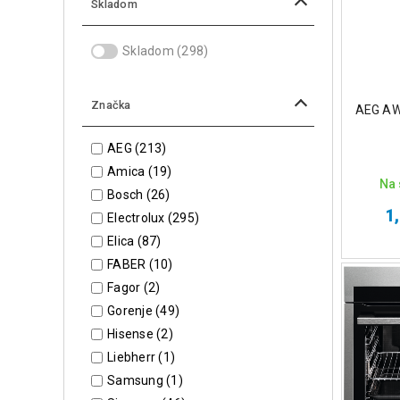
Skladom
Skladom
(298)
Značka
AEG AW
AEG
(213)
Amica
(19)
Na 
Bosch
(26)
1
Electrolux
(295)
Elica
(87)
FABER
(10)
Fagor
(2)
Gorenje
(49)
Hisense
(2)
Liebherr
(1)
Samsung
(1)