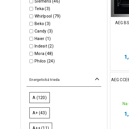
Siemens
(46)
Teka
(3)
Whirlpool
(79)
AEG BS
Beko
(3)
Candy
(3)
Haier
(1)
Indesit
(2)
Mora
(48)
1
Philco
(24)
AEG CCE8
Energetická trieda
A
(120)
Na 
A+
(43)
1
A++
(11)