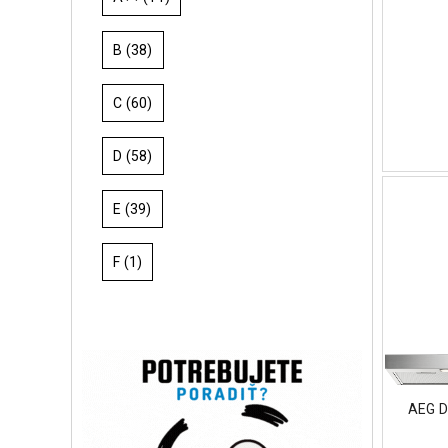
B
(38)
C
(60)
D
(58)
E
(39)
F
(1)
AEG D