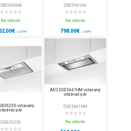
DBE5960HB
DBE5961HG
Na sklade
Na sklade
52.00
€
798.00
€
s DPH
s DPH
AEG DGE5661HM vstavaný
odsávač pár
GB3523S vstavaný
DGE5661HM
odsávač pár
Na sklade
DGB3523S