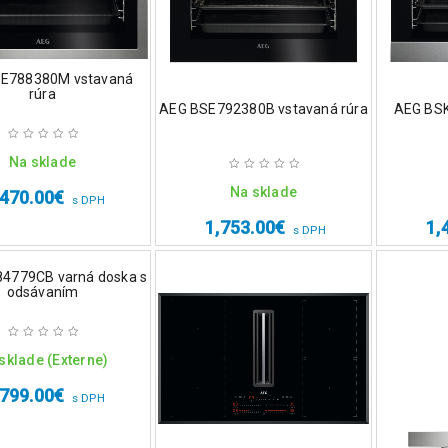
E788380M vstavaná
rúra
AEG BSE792380B vstavaná rúra
AEG BS
Na sklade
Na sklade
,470.00
€
s DPH
1,753.00
€
1,
s DPH
4779CB varná doska s
odsávaním
sklade (Externe)
,799.00
€
s DPH