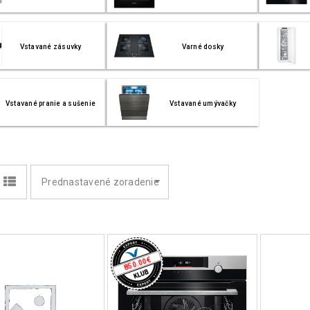
Vstavané zásuvky
Varné dosky
Vstavané pranie a sušenie
Vstavané umývačky
Prednastavené zoradenie
€
850.00