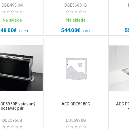
DBB4951M
DBE5660HB
Na sklade
Na sklade
348.00
€
544.00
€
5
s DPH
s DPH
DDE5960B vstavaný
AEG DDE5980G
AEG D
odsávač pár
DDE5960B
DDE5980G