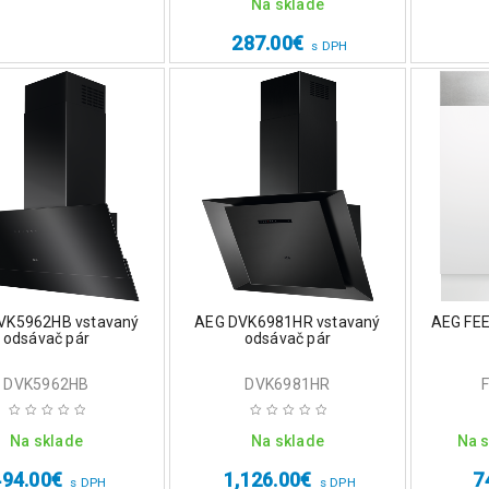
Na sklade
287.00
€
s DPH
VK5962HB vstavaný
AEG DVK6981HR vstavaný
AEG FE
odsávač pár
odsávač pár
DVK5962HB
DVK6981HR
Na sklade
Na sklade
Na s
494.00
€
1,126.00
€
7
s DPH
s DPH