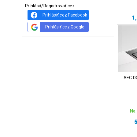
Prihlásiť/Registrovať cez
Prihlásiť cez Facebook
1
Prihlásiť cez Google
AEG D
Na 