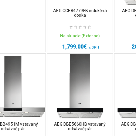
AEG CCE84779FB indukčná
AEG D
doska
Na sklade (Externe)
1,799.00
€
2
s DPH
BB4951M vstavaný
AEG DBE5660HB vstavaný
AEG DB
odsávač pár
odsávač pár