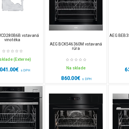
CD280B6B vstavaná
AEG BEB35
vinotéka
AEG BCK546360M vstavaná
rúra
sklade (Externe)
Na sklade
,041.00
€
6
s DPH
860.00
€
s DPH