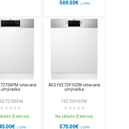
569.00
€
s DPH
E72706PM vstavaná
AEG FEE72910ZM vstavaná
umývačka
umývačka
FEE72706PM
FEE72910ZM
klade (Externe)
Na sklade (Externe)
45.00
€
570.00
€
s DPH
s DPH