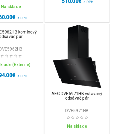
510.00
€
s DPH
Na sklade
60.00
€
s DPH
E5962HB komínový
odsávač pár
DVE5962HB
klade (Externe)
94.00
€
s DPH
AEG DVE5971HB vstavaný
odsávač pár
DVE5971HB
Na sklade