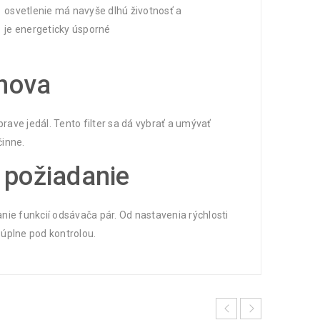
osvetlenie má navyše dlhú životnosť a
je energeticky úsporné
znova
prave jedál. Tento filter sa dá vybrať a umývať
činne.
 požiadanie
nie funkcií odsávača pár. Od nastavenia rýchlosti
 úplne pod kontrolou.