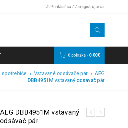
Prihlásiť sa
/
Zaregistrujte sa
T
0 položka
-
0.00
€
 spotrebiče
›
Vstavané odsávače pár
›
AEG
DBB4951M vstavaný odsávač pár
AEG DBB4951M vstavaný
odsávač pár