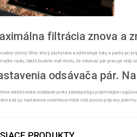
ximálna filtrácia znova a 
iadne účinný filter, ktorý zachytáva a odstraňuje tuky a pachy pri prí
vačke riadu, takže budete mať istotu, že odsávač pár pracuje vždy ú
stavenia odsávača pár. Na
tívne elektronické ovládacie prvky zabezpečujú príjemnejšie regulova
látora až po nastavenia osvetlenia máte celý proces prípravy pokrmu
ISIACE PRODUKTY