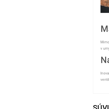
Ma
Mimor
v umý
Na
Inova
venti
SÚV