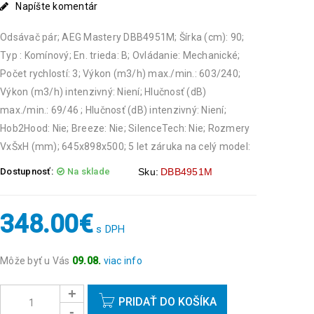
Napíšte komentár
Odsávač pár; AEG Mastery DBB4951M; Šírka (cm): 90;
Typ : Komínový; En. trieda: B; Ovládanie: Mechanické;
Počet rychlostí: 3; Výkon (m3/h) max./min.: 603/240;
Výkon (m3/h) intenzivný: Niení; Hlučnosť (dB)
max./min.: 69/46 ; Hlučnosť (dB) intenzivný: Niení;
Hob2Hood: Nie; Breeze: Nie; SilenceTech: Nie; Rozmery
VxŠxH (mm); 645x898x500; 5 let záruka na celý model:
Dostupnosť:
Na sklade
Sku:
DBB4951M
348.00
€
s DPH
Môže byť u Vás
09.08.
viac info
Objednávky prijaté do 14:00 expedujeme ešte v ten
istý deň okrem víkendov a sviatkov.
PRIDAŤ DO KOŠÍKA