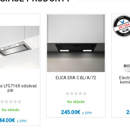
€
247.00
ELICA ERA C BL/A/72
Elect
komí
lux LFG716X odsávač
pár
Na sklade
Na sklade
245.00
€
2
s DPH
44.00
€
s DPH