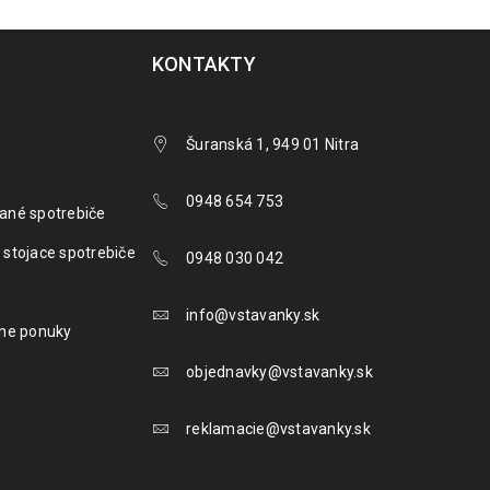
KONTAKTY
Šuranská 1, 949 01 Nitra
0948 654 753
ané spotrebiče
 stojace spotrebiče
0948 030 042
info@vstavanky.sk
lne ponuky
objednavky@vstavanky.sk
reklamacie@vstavanky.sk