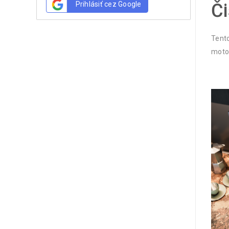
Prihlásiť cez Google
Či
Tento
moto