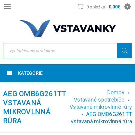
0 položka
-
0.00
€
KATEGÓRIE
Domov
›
AEG OMB6G261TT
Vstavané spotrebiče
›
VSTAVANÁ
Vstavané mikrovlnné rúry
MIKROVLNNÁ
›
AEG OMB6G261TT
RÚRA
vstavaná mikrovlnná rúra