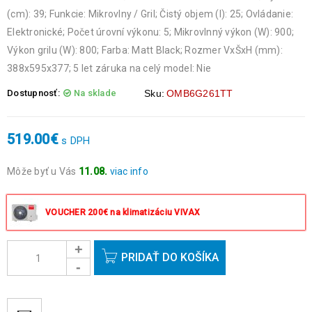
(cm): 39; Funkcie: Mikrovlny / Gril; Čistý objem (l): 25; Ovládanie:
Elektronické; Počet úrovní výkonu: 5; Mikrovlnný výkon (W): 900;
Výkon grilu (W): 800; Farba: Matt Black; Rozmer VxŠxH (mm):
388x595x377; 5 let záruka na celý model: Nie
Dostupnosť:
Na sklade
Sku:
OMB6G261TT
519.00
€
s DPH
Môže byť u Vás
11.08.
viac info
Objednávky prijaté do 14:00 expedujeme ešte v ten istý deň
okrem víkendov a sviatkov.
VOUCHER 200€ na klimatizáciu VIVAX
PRIDAŤ DO KOŠÍKA