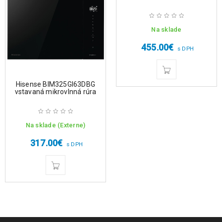
Na sklade
455.00
€
s DPH
Hisense BIM325GI63DBG
vstavaná mikrovlnná rúra
Na sklade (Externe)
317.00
€
s DPH