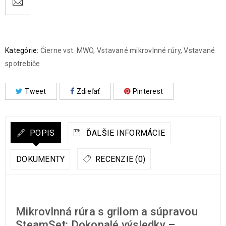
Kategórie:
Čierne vst. MWO
,
Vstavané mikrovlnné rúry
,
Vstavané
spotrebiče
Tweet
Zdieľať
Pinterest
POPIS
ĎALŠIE INFORMÁCIE
DOKUMENTY
RECENZIE (0)
Mikrovlnná rúra s grilom a súpravou
SteamSet: Dokonalé výsledky –