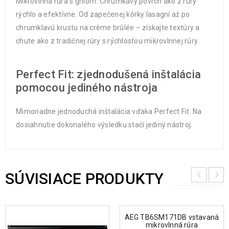
Mikrovlnná rúra s grilom: Chrumkavý povrch ako z rúry
rýchlo a efektívne. Od zapečenej kôrky lasagní až po
chrumklavú krustu na crème brûlée – získajte textúry a
chute ako z tradičnej rúry s rýchlosťou mikrovlnnej rúry.
Perfect Fit: zjednodušená inštalácia
pomocou jediného nástroja
Mimoriadne jednoduchá inštalácia vďaka Perfect Fit. Na
dosiahnutie dokonalého výsledku stačí jediný nástroj.
SÚVISIACE PRODUKTY
AEG TB6SM171DB vstavaná
mikrovlnná rúra