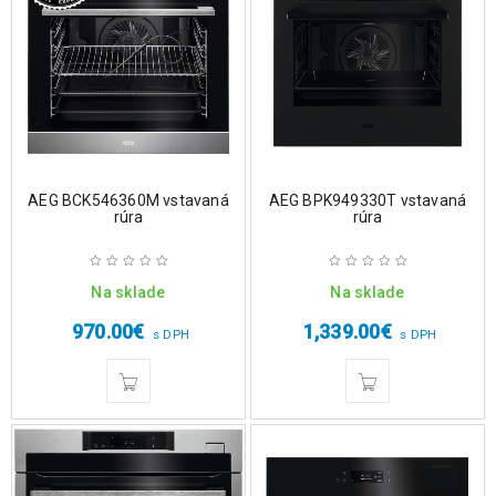
AEG BCK546360M vstavaná
AEG BPK949330T vstavaná
rúra
rúra
Na sklade
Na sklade
970.00
€
1,339.00
€
s DPH
s DPH