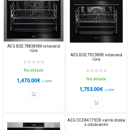
AEG BSE788380M vstavaná
rúra
AEG BSE792380B vstavaná
rúra
Na sklade
Na sklade
1,470.00
€
s DPH
1,753.00
€
s DPH
AEG CCE84779CB varná doska
s odsávaním