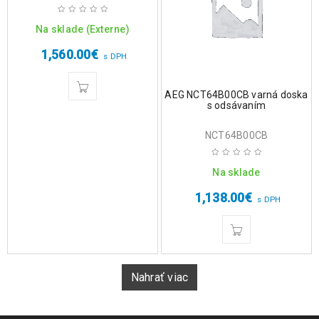
Na sklade (Externe)
1,560.00
€
s DPH
AEG NCT64B00CB varná doska
s odsávaním
NCT64B00CB
Na sklade
1,138.00
€
s DPH
Nahrať viac