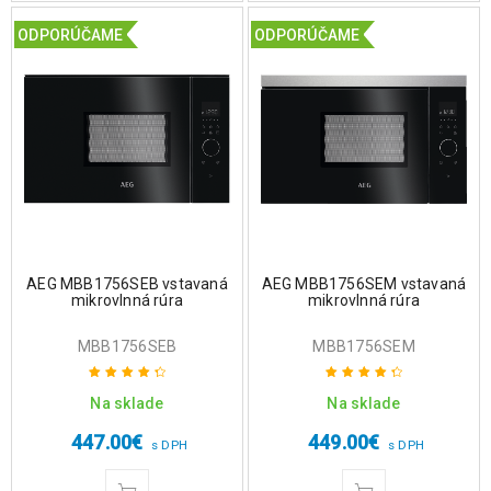
ODPORÚČAME
ODPORÚČAME
AEG MBB1756SEB vstavaná
AEG MBB1756SEM vstavaná
mikrovlnná rúra
mikrovlnná rúra
MBB1756SEB
MBB1756SEM
Na sklade
Na sklade
Hodnotenie
Hodnotenie
4.50
z 5
4.50
z 5
447.00
€
449.00
€
s DPH
s DPH