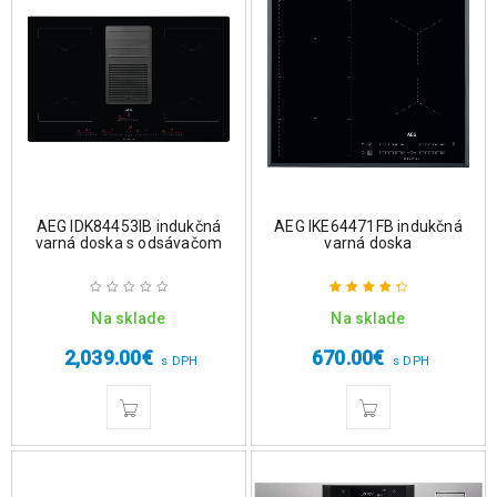
AEG IDK84453IB indukčná
AEG IKE64471FB indukčná
varná doska s odsávačom
varná doska
Na sklade
Na sklade
Hodnotenie
4.50
z 5
2,039.00
€
670.00
€
s DPH
s DPH