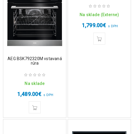
Na sklade (Externe)
1,799.00
€
s DPH
AEG BSK792320M vstavaná
rúra
Na sklade
1,489.00
€
s DPH