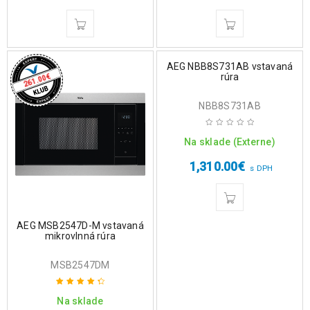
AEG NBB8S731AB vstavaná
rúra
€
261.00
NBB8S731AB
Na sklade (Externe)
1,310.00
€
s DPH
AEG MSB2547D-M vstavaná
mikrovlnná rúra
MSB2547DM
Na sklade
Hodnotenie