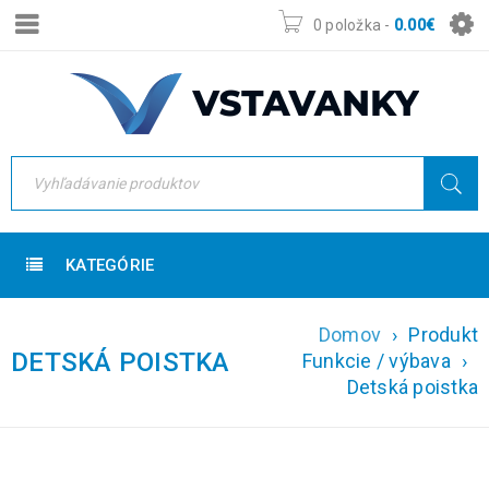
0 položka
-
0.00
€
KATEGÓRIE
Domov
›
Produkt
DETSKÁ POISTKA
Funkcie / výbava
›
Detská poistka