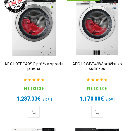
€
1,207.00
AEG L9FEC49SC práčka spredu
AEG L9WBE49W práčka so
plnená
sušičkou
Na sklade
Na sklade
Hodnotenie
Hodnotenie
4.75
z 5
4.75
z 5
1,237.00
€
1,173.00
€
s DPH
s DPH