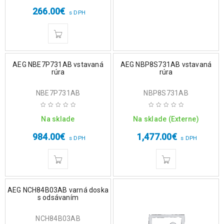
4.50
z 5
266.00
€
s DPH
AEG NBE7P731AB vstavaná
AEG NBP8S731AB vstavaná
rúra
rúra
NBE7P731AB
NBP8S731AB
Na sklade
Na sklade (Externe)
984.00
€
1,477.00
€
s DPH
s DPH
AEG NCH84B03AB varná doska
s odsávaním
NCH84B03AB