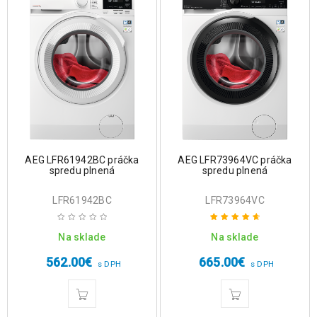
AEG LFR61942BC práčka
AEG LFR73964VC práčka
spredu plnená
spredu plnená
LFR61942BC
LFR73964VC
Na sklade
Na sklade
Hodnotenie
4.75
z 5
562.00
€
665.00
€
s DPH
s DPH