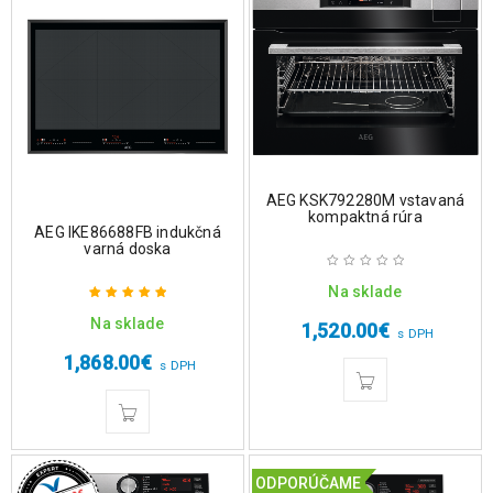
AEG KSK792280M vstavaná
kompaktná rúra
AEG IKE86688FB indukčná
varná doska
Na sklade
Na sklade
1,520.00
€
Hodnotenie
s DPH
5.00
z 5
1,868.00
€
s DPH
ODPORÚČAME