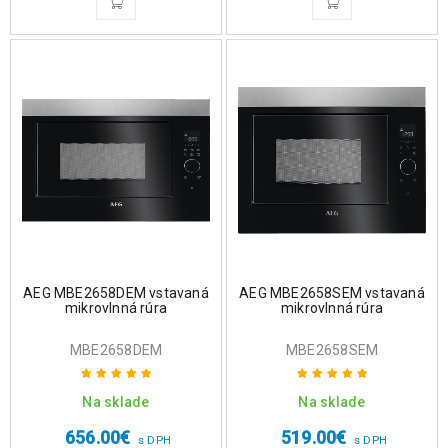
AEG MBE2658DEM vstavaná
AEG MBE2658SEM vstavaná
mikrovlnná rúra
mikrovlnná rúra
MBE2658DEM
MBE2658SEM
Na sklade
Na sklade
Hodnotenie
Hodnotenie
5.00
z 5
5.00
z 5
656.00
€
519.00
€
s DPH
s DPH