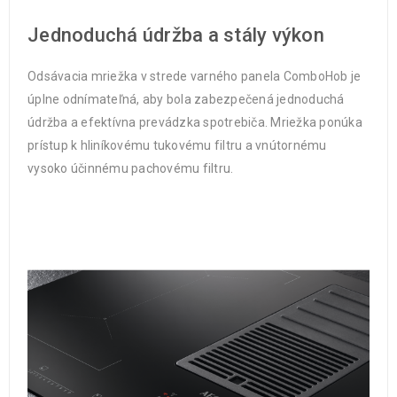
Jednoduchá údržba a stály výkon
Odsávacia mriežka v strede varného panela ComboHob je
úplne odnímateľná, aby bola zabezpečená jednoduchá
údržba a efektívna prevádzka spotrebiča. Mriežka ponúka
prístup k hliníkovému tukovému filtru a vnútornému
vysoko účinnému pachovému filtru.