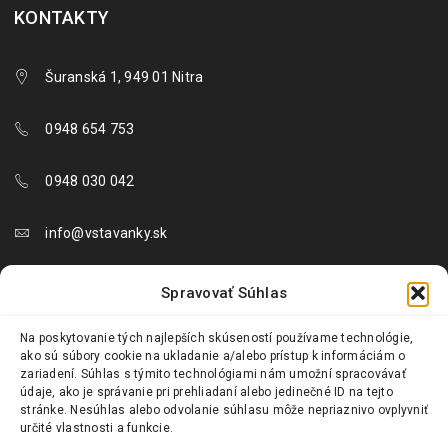
KONTAKTY
Šuranská 1, 949 01 Nitra
0948 654 753
0948 030 042
info@vstavanky.sk
objednavky@vstavanky.sk
Spravovať Súhlas
reklamacie@vstavanky.sk
Na poskytovanie tých najlepších skúseností používame technológie,
ako sú súbory cookie na ukladanie a/alebo prístup k informáciám o
zariadení. Súhlas s týmito technológiami nám umožní spracovávať
údaje, ako je správanie pri prehliadaní alebo jedinečné ID na tejto
stránke. Nesúhlas alebo odvolanie súhlasu môže nepriaznivo ovplyvniť
určité vlastnosti a funkcie.