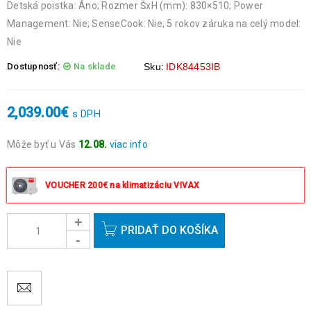
Detská poistka: Áno; Rozmer ŠxH (mm): 830×510; Power
Management: Nie; SenseCook: Nie; 5 rokov záruka na celý model:
Nie
Dostupnosť:
Na sklade
Sku:
IDK84453IB
2,039.00
€
s DPH
Môže byť u Vás
12.08.
viac info
Objednávky prijaté do 14:00 expedujeme ešte v ten istý deň
okrem víkendov a sviatkov.
VOUCHER 200€ na klimatizáciu VIVAX
PRIDAŤ DO KOŠÍKA