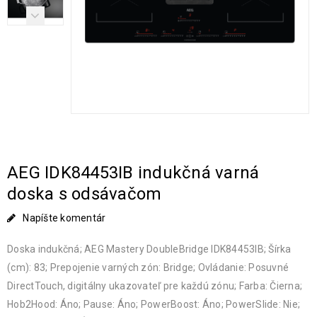
AEG IDK84453IB indukčná varná
doska s odsávačom
Napíšte komentár
Doska indukčná; AEG Mastery DoubleBridge IDK84453IB; Šírka
(cm): 83; Prepojenie varných zón: Bridge; Ovládanie: Posuvné
DirectTouch, digitálny ukazovateľ pre každú zónu; Farba: Čierna;
Hob2Hood: Áno; Pause: Áno; PowerBoost: Áno; PowerSlide: Nie;