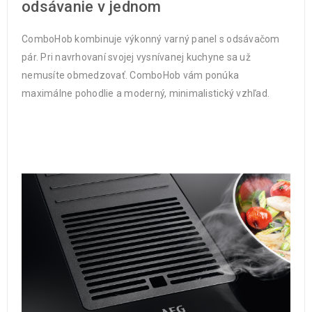
odsávanie v jednom
ComboHob kombinuje výkonný varný panel s odsávačom
pár. Pri navrhovaní svojej vysnívanej kuchyne sa už
nemusíte obmedzovať. ComboHob vám ponúka
maximálne pohodlie a moderný, minimalistický vzhľad.