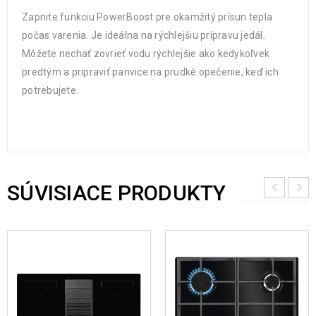
Zapnite funkciu PowerBoost pre okamžitý prísun tepla
počas varenia. Je ideálna na rýchlejšiu prípravu jedál.
Môžete nechať zovrieť vodu rýchlejšie ako kedykoľvek
predtým a pripraviť panvice na prudké opečenie, keď ich
potrebujete.
SÚVISIACE PRODUKTY