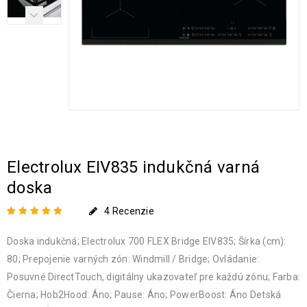
Electrolux EIV835 indukčná varná
doska
4
Recenzie
Hodnotenie
4
5.00
Doska indukčná; Electrolux 700 FLEX Bridge EIV835; Šírka (cm):
z 5 na základe
zákazníckych
80; Prepojenie varných zón: Windmill / Bridge; Ovládanie:
recenzií
Posuvné DirectTouch, digitálny ukazovateľ pre každú zónu; Farba:
Čierna; Hob2Hood: Áno; Pause: Áno; PowerBoost: Áno Detská