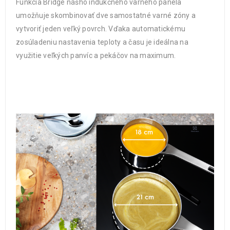
Funkcia Bridge nášho indukčného varného panela
umožňuje skombinovať dve samostatné varné zóny a
vytvoriť jeden veľký povrch. Vďaka automatickému
zosúladeniu nastavenia teploty a času je ideálna na
využitie veľkých panvíc a pekáčov na maximum.