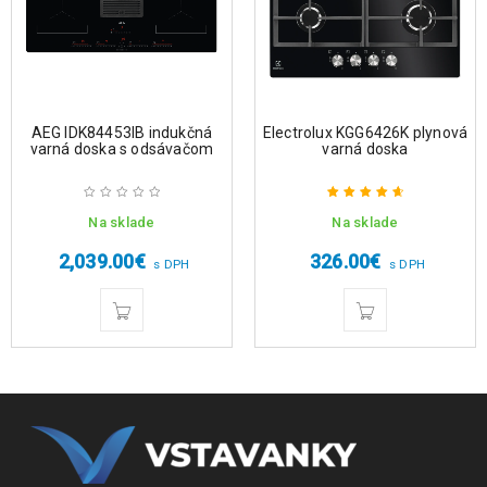
AEG IDK84453IB indukčná
Electrolux KGG6426K plynová
varná doska s odsávačom
varná doska
Na sklade
Na sklade
Hodnotenie
4.75
z 5
2,039.00
€
326.00
€
s DPH
s DPH