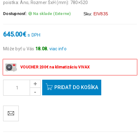
poistka: Áno; Rozmer ŠxH (mm): 780×520
Dostupnosť:
Na sklade (Externe)
Sku:
EIV835
645.00
€
s DPH
Môže byť u Vás
18.08.
viac info
Objednávky prijaté do 14:00 expedujeme ešte v ten istý deň
okrem víkendov a sviatkov.
VOUCHER 200€ na klimatizáciu VIVAX
PRIDAŤ DO KOŠÍKA