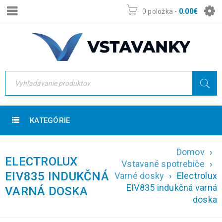
0 položka
-
0.00
€
KATEGÓRIE
Domov
›
ELECTROLUX
Vstavané spotrebiče
›
EIV835 INDUKČNÁ
Varné dosky
›
Electrolux
EIV835 indukčná varná
VARNÁ DOSKA
doska