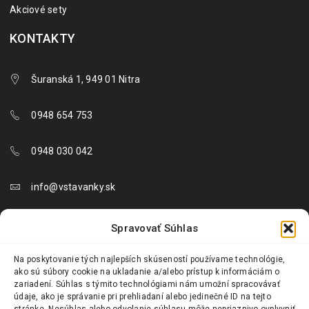
Akciové sety
KONTAKTY
Šuranská 1, 949 01 Nitra
0948 654 753
0948 030 042
info@vstavanky.sk
objednavky@vstavanky.sk
Spravovať Súhlas
reklamacie@vstavanky.sk
Na poskytovanie tých najlepších skúseností používame technológie,
ako sú súbory cookie na ukladanie a/alebo prístup k informáciám o
zariadení. Súhlas s týmito technológiami nám umožní spracovávať
údaje, ako je správanie pri prehliadaní alebo jedinečné ID na tejto