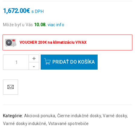
1,672.00
€
s DPH
Môže byť u Vás
10.08.
viac info
Objednávky prijaté do 14:00 expedujeme ešte v ten istý deň
okrem víkendov a sviatkov.
VOUCHER 200€ na klimatizáciu VIVAX
PRIDAŤ DO KOŠÍKA
Kategórie:
Akciová ponuka
,
Čierne indukčné dosky
,
Varné dosky
,
Varné dosky indukčné
,
Vstavané spotrebiče