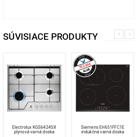
SÚVISIACE PRODUKTY
€
752.00
Electrolux KGS6424SX
Siemens EH651FFC1E
plynová varná doska
indukčná varná doska