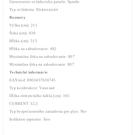
Umiestnenie ovládacieho panelu: Spredu
Typ ovládania: Elektronické
Rozmery
Výška (cm): 211
Šírka (cm): 830
Hĺbka (cm): 515
Hĺbka na zabudovanie: 492
Maximálna šírka na zabudovanie: 807
Minimálna šírka na zabudovanie: 807
Technické informácie
EAN kód: 8003437636745
Typ konštrukcie: Vstavané
Dĺžka elektrického kábla (cm): 165
CURRENT: 32,5
Typ bezpečnostného zariadenia pre plyn: Nie
Indikátor zapnutia: Áno