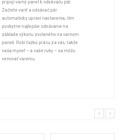
pripojí varný panel k odsávaču pár.
Začnite variť a odsávač pár
automaticky upraví nastavenia, čím
poskytne najlepšie odsávanie na
základe výkonu zvoleného na varnom
paneli. Robí ťažkú prácu za vás, takže
vaša myseľ – a vaše ruky – sa môžu
venovať vareniu.