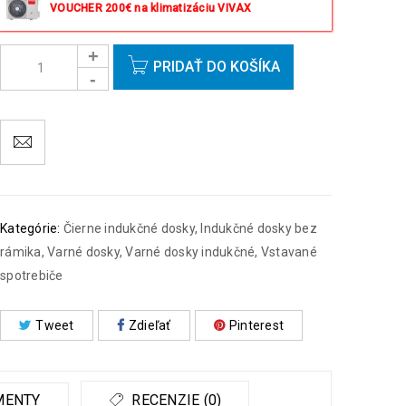
istý deň okrem víkendov a sviatkov.
VOUCHER 200€ na klimatizáciu VIVAX
PRIDAŤ DO KOŠÍKA
Kategórie:
Čierne indukčné dosky
,
Indukčné dosky bez
rámika
,
Varné dosky
,
Varné dosky indukčné
,
Vstavané
spotrebiče
Tweet
Zdieľať
Pinterest
MENTY
RECENZIE (0)