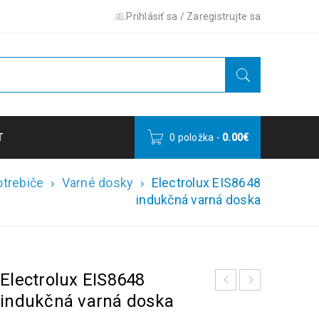
Prihlásiť sa
/
Zaregistrujte sa
T
0 položka
-
0.00
€
trebiče
›
Varné dosky
›
Electrolux EIS8648
indukčná varná doska
Electrolux EIS8648
indukčná varná doska