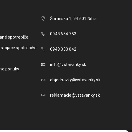
Šuranská 1, 949 01 Nitra
0948 654 753
ané spotrebiče
 stojace spotrebiče
0948 030 042
info@vstavanky.sk
lne ponuky
objednavky@vstavanky.sk
reklamacie@vstavanky.sk