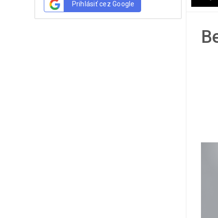
Prihlásiť cez Google
Be