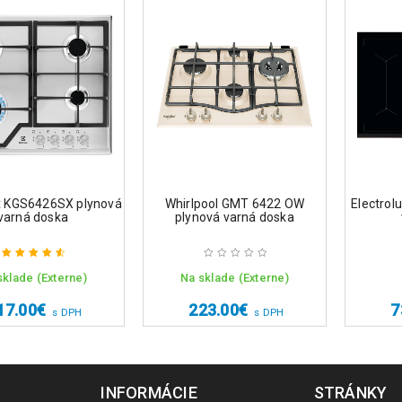
ux KGS6426SX plynová
Whirlpool GMT 6422 OW
Electrol
varná doska
plynová varná doska
sklade (Externe)
Na sklade (Externe)
Hodnotenie
4.75
z 5
17.00
€
223.00
€
7
s DPH
s DPH
INFORMÁCIE
STRÁNKY