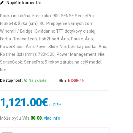
Napíšte komentár
Doska indukčná; Electrolux 900 SENSE SensePro
EIS8648; Šírka (cm): 80; Prepojenie varných zón:
Windmill / Bridge; Ovládanie: TFT dotykový displej;
Farba: Tmavo šedá; Hob2Hood: Áno; Pause: Áno;
PowerBoost: Áno; PowerSlide: Nie; Detská poistka: Áno;
Rozmer ŠxH (mm): 780×520; Power Management: Nie;
SenseCook: SensePro; 5 rokov záruka na celý model:
Nie
Dostupnosť:
Na sklade
Sku:
EIS8648
1,121.00
€
s DPH
Môže byť u Vás
08.08.
viac info
Objednávky prijaté do 14:00 expedujeme ešte v ten