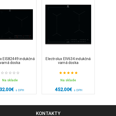
ux EIS82449 indukčná
Electrolux EIV634 indukčná
Whirlp
varná doska
varná doska
indu
Na sklade
Na sklade
Hodnotenie
5.00
z 5
32.00
€
452.00
€
6
s DPH
s DPH
KONTAKTY