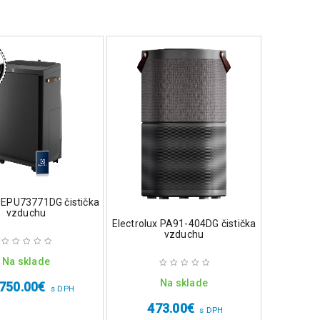
x EPU73771DG čistička
vzduchu
Electrolux PA91-404DG čistička
vzduchu
Na sklade
Na sklade
750.00
€
s DPH
473.00
€
s DPH