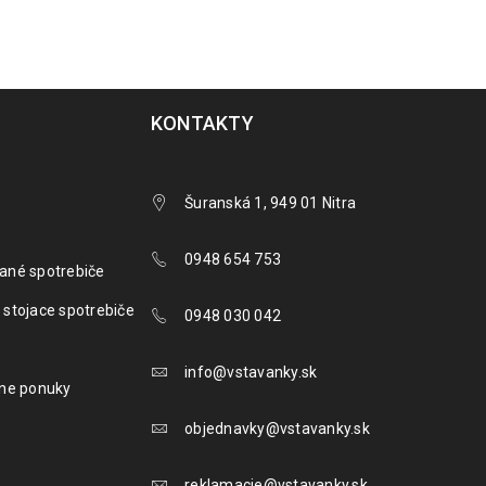
KONTAKTY
Šuranská 1, 949 01 Nitra
0948 654 753
ané spotrebiče
 stojace spotrebiče
0948 030 042
info@vstavanky.sk
lne ponuky
objednavky@vstavanky.sk
reklamacie@vstavanky.sk