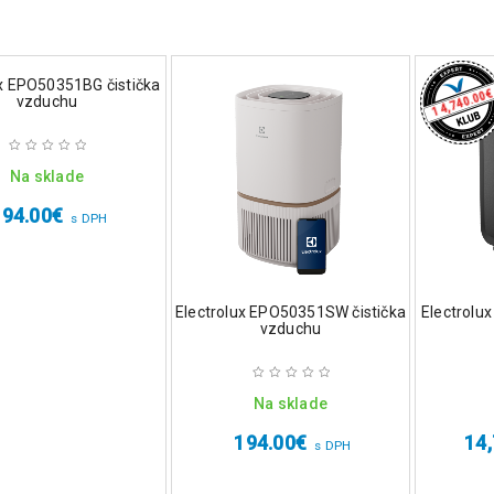
ux EPO50351BG čistička
€
14,740.00
vzduchu
Na sklade
194.00
€
s DPH
Electrolux EPO50351SW čistička
Electrolu
vzduchu
Na sklade
194.00
€
14,
s DPH