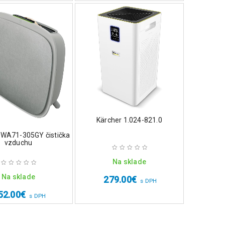
Kärcher 1.024-821.0
x WA71-305GY čistička
vzduchu
Na sklade
Na sklade
279.00
€
s DPH
52.00
€
s DPH