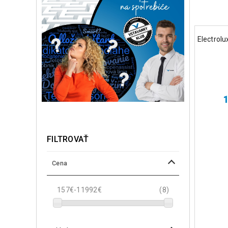
Electrol
FILTROVAŤ
Cena
157€-11992€
(8)