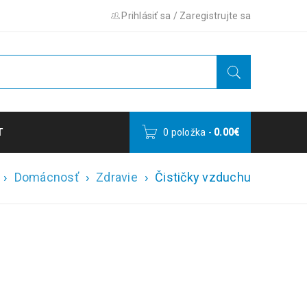
Prihlásiť sa
/
Zaregistrujte sa
T
0 položka
-
0.00
€
›
Domácnosť
›
Zdravie
›
Čističky vzduchu