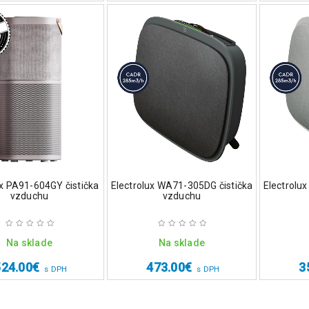
ux PA91-604GY čistička
Electrolux WA71-305DG čistička
Electrolu
vzduchu
vzduchu
Na sklade
Na sklade
524.00
€
473.00
€
3
s DPH
s DPH