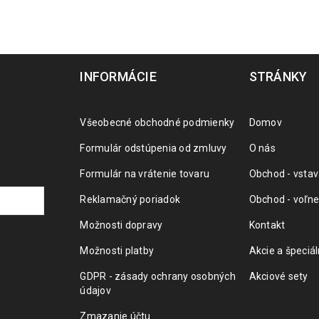
INFORMÁCIE
STRÁNKY
Všeobecné obchodné podmienky
Domov
Formulár odstúpenia od zmluvy
O nás
Formulár na vrátenie tovaru
Obchod - vstav
Reklamačný poriadok
Obchod - voľne
Možnosti dopravy
Kontakt
Možnosti platby
Akcie a špeciá
GDPR - zásady ochrany osobných
Akciové sety
údajov
Zmazanie účtu