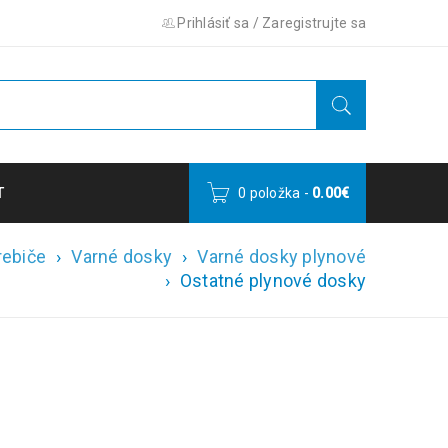
Prihlásiť sa
/
Zaregistrujte sa
T
0 položka
-
0.00
€
rebiče
›
Varné dosky
›
Varné dosky plynové
›
Ostatné plynové dosky