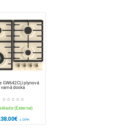
e GW642CLI plynová
varná doska
sklade (Externe)
238.00
€
s DPH