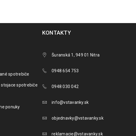
KONTAKTY
Šuranská 1, 949 01 Nitra
0948 654 753
ané spotrebiče
 stojace spotrebiče
0948 030 042
info@vstavanky.sk
lne ponuky
objednavky@vstavanky.sk
reklamacie@vstavanky.sk