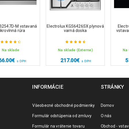
B2547D-M vstavaná
Electrolux KGS6426SX plynová
Elect
krovlnná rúra
varná doska
vstava
Na sklade
Na sklade (Externe)
Na 
Hodnotenie
Hodnotenie
4.50
z 5
4.75
z 5
66.00
€
217.00
€
5
s DPH
s DPH
INFORMÁCIE
STRÁNKY
Všeobecné obchodné podmienky
Domov
Formulár odstúpenia od zmluvy
O nás
Formulár na vrátenie tovaru
Obchod - vstav