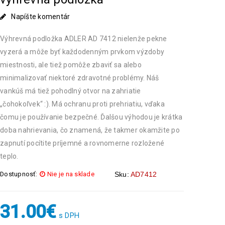
Napíšte komentár
Výhrevná podložka ADLER AD 7412 nielenže pekne
vyzerá a môže byť každodenným prvkom výzdoby
miestnosti, ale tiež pomôže zbaviť sa alebo
minimalizovať niektoré zdravotné problémy. Náš
vankúš má tiež pohodlný otvor na zahriatie
„čohokoľvek“ :). Má ochranu proti prehriatiu, vďaka
čomu je používanie bezpečné. Ďalšou výhodou je krátka
doba nahrievania, čo znamená, že takmer okamžite po
zapnutí pocítite príjemné a rovnomerne rozložené
teplo.
Dostupnosť:
Nie je na sklade
Sku:
AD7412
31.00
€
s DPH