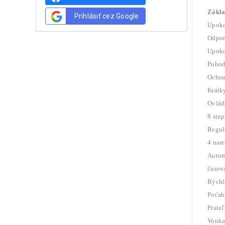
Zákla
Prihlásiť cez Google
Upokoj
Odporú
Upoko
Pohod
Ochran
Krátky
Ovlád
8 stu
Regul
4 nas
Autom
časov
Rýchl
Poťah
Prate
Vonka