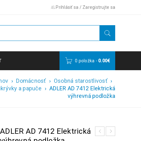
Prihlásiť sa
/
Zaregistrujte sa
T
0 položka
-
0.00
€
mov
›
Domácnosť
›
Osobná starostlivosť
›
rikrývky a papuče
›
ADLER AD 7412 Elektrická
výhrevná podložka
ADLER AD 7412 Elektrická
výhrevná podložka