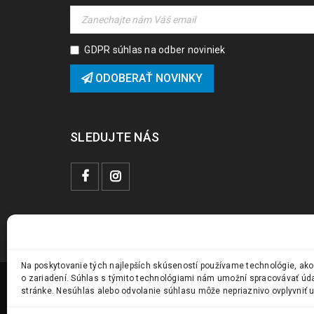
GDPR súhlas na odber noviniek
ODOBERAŤ NOVINKY
SLEDUJTE NÁS
Na poskytovanie tých najlepších skúseností používame technológie, ako
o zariadení. Súhlas s týmito technológiami nám umožní spracovávať údaje
stránke. Nesúhlas alebo odvolanie súhlasu môže nepriaznivo ovplyvniť ur
© 2024 Vstavanky.sk. Všetky práva vyhradené.