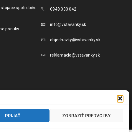
 stojace spotrebiče
0948 030 042
info@vstavanky.sk
lne ponuky
objednavky@vstavanky.sk
reklamacie@vstavanky.sk
PRIJAŤ
ZOBRAZIŤ PREDVOĽBY