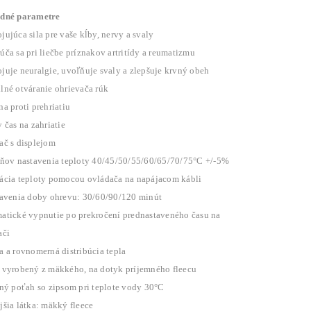
dné parametre
ujúca sila pre vaše kĺby, nervy a svaly
ča sa pri liečbe príznakov artritídy a reumatizmu
juje neuralgie, uvoľňuje svaly a zlepšuje krvný obeh
lné otváranie ohrievača rúk
a proti prehriatiu
 čas na zahriatie
ač s displejom
pňov nastavenia teploty 40/45/50/55/60/65/70/75°C +/-5%
ácia teploty pomocou ovládača na napájacom kábli
tavenia doby ohrevu: 30/60/90/120 minút
atické vypnutie po prekročení prednastaveného času na
ači
a a rovnomerná distribúcia tepla
 vyrobený z mäkkého, na dotyk príjemného fleecu
ľný poťah so zipsom pri teplote vody 30°C
jšia látka: mäkký fleece