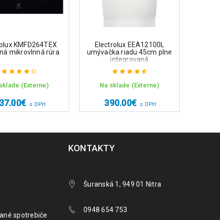
rolux KMFD264TEX
Electrolux EEA12100L
Elec
ná mikrovlnná rúra
umývačka riadu 45cm plne
umývač
integrovaná
sklade (Externe)
Na sklade (Externe)
Na 
Hodnotenie
Hodnotenie
4.50
z 5
4.75
z 5
37.00
€
390.00
€
9
s DPH
s DPH
KONTAKTY
Šuranská 1, 949 01 Nitra
0948 654 753
ané spotrebiče