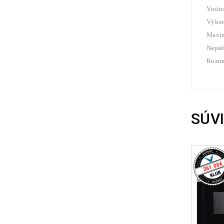
Vnúto
Výko
Maxi
Napät
Rozme
SÚV
€
261.00