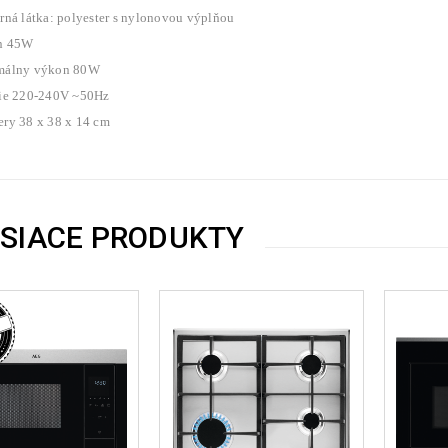
rná látka: polyester s nylonovou výplňou
n 45W
málny výkon 80W
ie 220-240V ~50Hz
ry 38 x 38 x 14 cm
ISIACE PRODUKTY