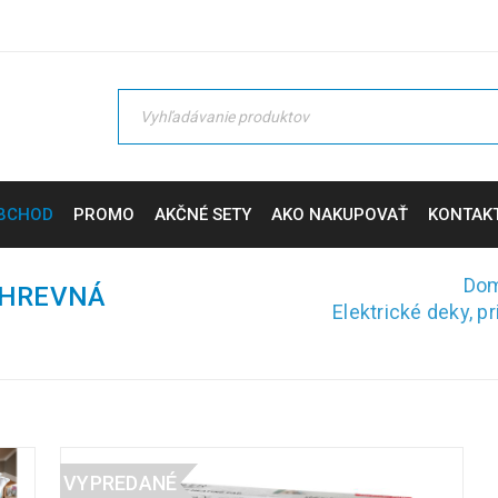
BCHOD
PROMO
AKČNÉ SETY
AKO NAKUPOVAŤ
KONTAK
Do
ÝHREVNÁ
Elektrické deky, p
VYPREDANÉ