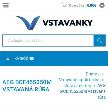
0 položka
-
0.00
€
KATEGÓRIE
Domov
›
Vstavané spotrebiče
›
AEG BCE455350M
Vstavané rúry
›
AEG
VSTAVANÁ RÚRA
BCE455350M vstavaná
rúra