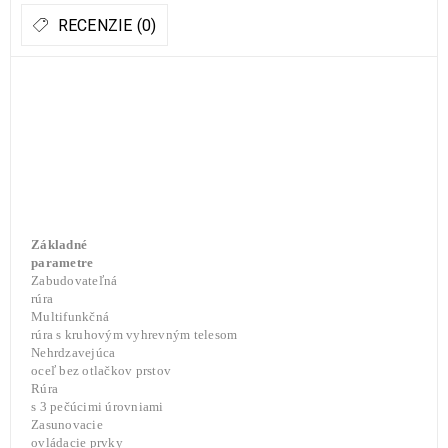
RECENZIE (0)
Základné
parametre
Zabudovateľná
rúra
Multifunkčná
rúra s kruhovým vyhrevným telesom
Nehrdzavejúca
oceľ bez otlačkov prstov
Rúra
s 3 pečúcimi úrovniami
Zasunovacie
ovládacie prvky