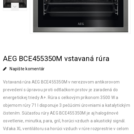
AEG BCE455350M vstavaná rúra
Napíšte komentár
Vstavaná rúra AEG BCE455350M v nerezovom antikorovom
prevedení s úpravou proti odtlačkom prstov je zaradená do
energetickej triedy A+. Rúra s celkovým príkonom 3500 W a
objemom rúry 71 l disponuje 3 pečúcimi úrovniami a katalytickým
čistením. Súčasťou rúry AEG BCE455350M je aj halogénové
osvetlenie, minutka, para, gril, horúci vzduch a akustický signál.
Vďaka XL ventilátoru sa horúci vzduch v rúre rozprestrie v celom