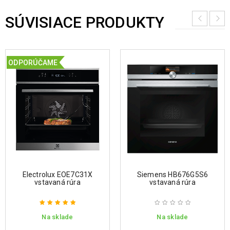
SÚVISIACE PRODUKTY
ODPORÚČAME
Electrolux EOE7C31X
Siemens HB676G5S6
vstavaná rúra
vstavaná rúra
Na sklade
Na sklade
Hodnotenie
5.00
z 5