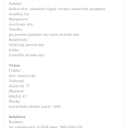
Prehľad
funkcií rúry: akustický signál, trvanie, ukončenie programu,
minútka, čas
Halogénové
osvetlenie rúry
Tabuľka
pre pečenie pokrmov na vnútri dvierok rúry
Katalytický
vždyčistý povrch rúry
Ľahko
čistiteľné dvierka rúry
Výkon
Čištění
rúry: katalytický
Vnútorný
objem (l): 71
Hlučnosť
(db(A)): 47
Plocha
nejväčšieho plechu (cm2): 1444
Inštalácia
Rozmery
pre zabudovanie VxŠxH (mm): 590x560x550