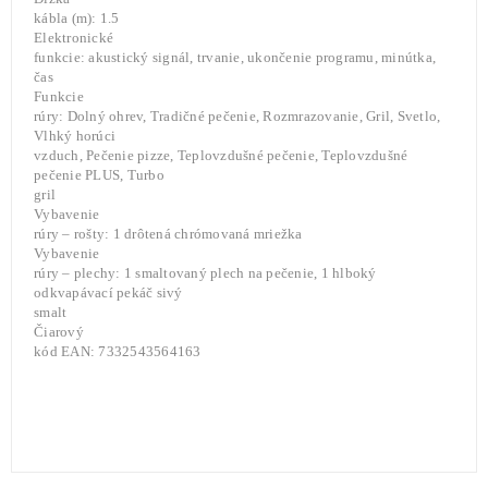
kábla (m): 1.5
Elektronické
funkcie: akustický signál, trvanie, ukončenie programu, minútka,
čas
Funkcie
rúry: Dolný ohrev, Tradičné pečenie, Rozmrazovanie, Gril, Svetlo,
Vlhký horúci
vzduch, Pečenie pizze, Teplovzdušné pečenie, Teplovzdušné
pečenie PLUS, Turbo
gril
Vybavenie
rúry – rošty: 1 drôtená chrómovaná mriežka
Vybavenie
rúry – plechy: 1 smaltovaný plech na pečenie, 1 hlboký
odkvapávací pekáč sivý
smalt
Čiarový
kód EAN: 7332543564163