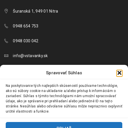
Šuranská 1, 949 01 Nitra
0948 654 753
0948 030 042
info@vstavanky.sk
objednavky@vstavanky.sk
Spravovať Súhlas
reklamacie@vstavanky.sk
Na poskytovanie tých najlepších skúseností používame technológie,
ako sú súbory cookie na ukladanie a/alebo prístup k informáciám o
zariadení. Súhlas s týmito technológiami nám umožní spracovávať
údaje, ako je správanie pri prehliadaní alebo jedinečné ID na tejto
stránke. Nesúhlas alebo odvolanie súhlasu môže nepriaznivo ovplyvniť
určité vlastnosti a funkcie.
© 2024 Vstavanky.sk. Všetky práva vyhradené.