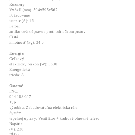
Rozmery
VxŠxH (mm): 594x595x567
Požadované
istenie (A): 16
Farba:
antikorová s úpravou proti odtlačkom prstov
Čistá
hmotnosť (kg): 34.5
Energia
Celkový
elektrický príkon (W): 3500
Energetická
trieda: A+
Ostatné
PNC:
944 188 097
Typ
výrobku: Zabudovateľná elektrická rúra
Systém
tepelnej úpravy: Ventilátor + kruhové ohrevné teleso
Napätie
(V): 230
Dĺžka