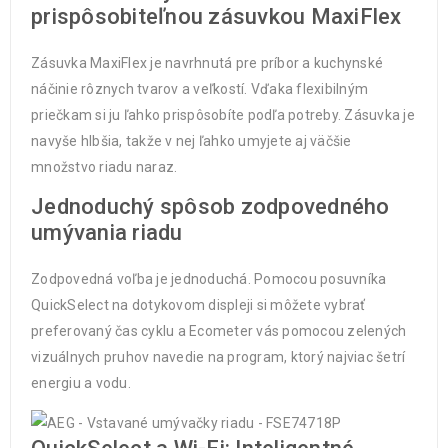
prispôsobiteľnou zásuvkou MaxiFlex
Zásuvka MaxiFlex je navrhnutá pre príbor a kuchynské
náčinie rôznych tvarov a veľkostí. Vďaka flexibilným
priečkam si ju ľahko prispôsobíte podľa potreby. Zásuvka je
navyše hlbšia, takže v nej ľahko umyjete aj väčšie
množstvo riadu naraz.
Jednoduchý spôsob zodpovedného
umývania riadu
Zodpovedná voľba je jednoduchá. Pomocou posuvníka
QuickSelect na dotykovom displeji si môžete vybrať
preferovaný čas cyklu a Ecometer vás pomocou zelených
vizuálnych pruhov navedie na program, ktorý najviac šetrí
energiu a vodu.