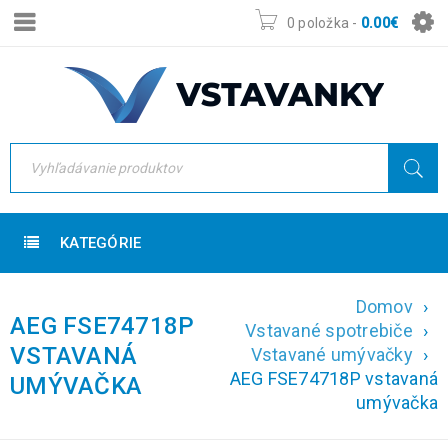
0 položka
-
0.00
€
KATEGÓRIE
Domov
›
AEG FSE74718P
Vstavané spotrebiče
›
VSTAVANÁ
Vstavané umývačky
›
AEG FSE74718P vstavaná
UMÝVAČKA
umývačka