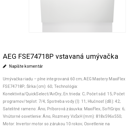
AEG FSE74718P vstavaná umývačka
Napíšte komentár
Umývačka riadu – plne integrovaná 60 cm; AEG Mastery MaxiFlex
FSE74718P; Šírka (cm): 60; Technológia:
Konektivita/QuickSelect/AirDry; En.trieda: C; Počet sád: 15; Počet
programov/teplot: 7/4; Spotreba vody (l): 11; Hlučnosť (dB): 42;
Satelitné rameno: Áno; Príborová zásuvka: MaxiFlex; SoftGrips: 6;
Vnútorné osvetlenie: Áno; Rozmery VxŠxH (mm): 818x596x550;
Motor: Invertor motor so zárukou 10 rokov; Osvetlenie na