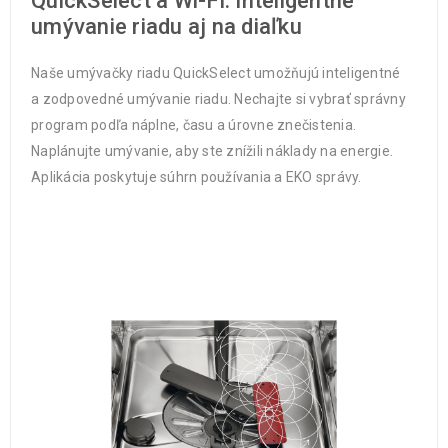
QuickSelect a Wi-Fi: Inteligentné
umývanie riadu aj na diaľku
Naše umývačky riadu QuickSelect umožňujú inteligentné
a zodpovedné umývanie riadu. Nechajte si vybrať správny
program podľa náplne, času a úrovne znečistenia.
Naplánujte umývanie, aby ste znížili náklady na energie.
Aplikácia poskytuje súhrn používania a EKO správy.