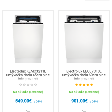
Electrolux KEMC3211L
Electrolux EEC67310L
umývačka riadu 45cm plne
umývačka riadu 60cm plne
integrovaná
integrovaná
Na sklade (Externe)
Na sklade (Externe)
Hodnotenie
5.00
z 5
549.00
€
901.00
€
s DPH
s DPH