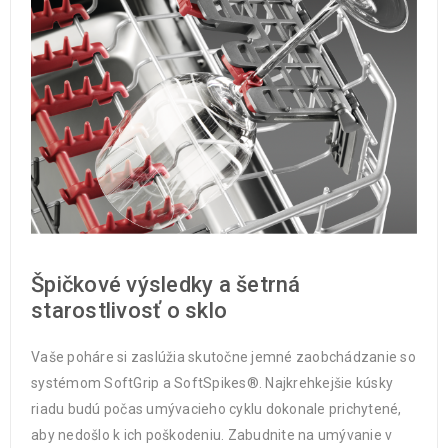
Špičkové výsledky a šetrná
starostlivosť o sklo
Vaše poháre si zaslúžia skutočne jemné zaobchádzanie so
systémom SoftGrip a SoftSpikes®. Najkrehkejšie kúsky
riadu budú počas umývacieho cyklu dokonale prichytené,
aby nedošlo k ich poškodeniu. Zabudnite na umývanie v