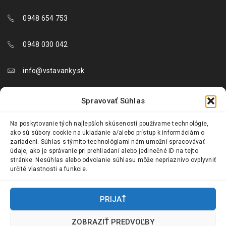
0948 654 753
0948 030 042
info@vstavanky.sk
objednavky@vstavanky.sk
Spravovať Súhlas
reklamacie@vstavanky.sk
Na poskytovanie tých najlepších skúseností používame technológie,
ako sú súbory cookie na ukladanie a/alebo prístup k informáciám o
zariadení. Súhlas s týmito technológiami nám umožní spracovávať
údaje, ako je správanie pri prehliadaní alebo jedinečné ID na tejto
stránke. Nesúhlas alebo odvolanie súhlasu môže nepriaznivo ovplyvniť
určité vlastnosti a funkcie.
© 2024 Vstavanky.sk. Všetky práva vyhradené.
PRIJAŤ
ZOBRAZIŤ PREDVOĽBY