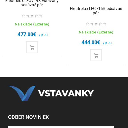
Electrolux LFG719X vstavaný
odsávač pár
Electrolux LFG716R odsávač
pár
Na sklade (Externe)
Na sklade (Externe)
477.00
€
s DPH
444.00
€
s DPH
ODBER NOVINIEK