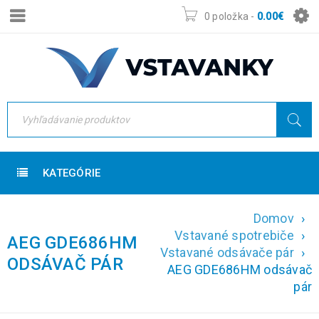
0 položka
-
0.00
€
KATEGÓRIE
Domov
›
Vstavané spotrebiče
›
AEG GDE686HM
Vstavané odsávače pár
›
ODSÁVAČ PÁR
AEG GDE686HM odsávač
pár