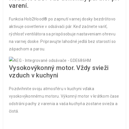
varení.
Funkcia Hob2Hood® po zapnutí varnej dosky bezdrôtovo
aktivuje osvetlenie v odsávači pár. Keď začnete variť,
rýchlosť ventilátora sa prispôsobuje nastaveniam ohrevu
na varnej doske. Pripravujte lahodné jedlá bez starostí so
zápachom a parou.
Vysokovýkonný motor. Vždy svieži
vzduch v kuchyni
Pozdvihnite svoju atmosféru v kuchyni vďaka
vysokovýkonnému motoru. Výkonný motor v krátkom čase
odstráni pachy z varenia a vaša kuchyňa zostane svieža a
čistá.