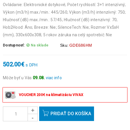
Ovládanie: Elektronické dotykové; Počet rychlostí: 3+1 intenzívný;
Výkon (m3/h) max./min.: 445/260; Výkon (m3/h) intenzívný: 750;
Hlučnosť (dB) max./min.: 57/45; Hlučnosť (dB) intenzívný: 70;
Hob2Hood: Áno; Breeze: Nie; SilenceTech: Nie; Rozmer VxŠxH
(mm); 330x600x308; 5 rokov záruka na celý spotrebič: Nie
Dostupnosť:
Na sklade
Sku:
GDE686HM
502.00
€
s DPH
Môže byť u Vás
09.08.
viac info
Objednávky prijaté do 14:00 expedujeme ešte v ten istý deň
okrem víkendov a sviatkov.
VOUCHER 200€ na klimatizáciu VIVAX
PRIDAŤ DO KOŠÍKA