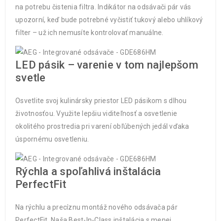
na potrebu čistenia filtra. Indikátor na odsávači pár vás
upozorní, keď bude potrebné vyčistiť tukový alebo uhlíkový
filter – už ich nemusíte kontrolovať manuálne.
LED pásik – varenie v tom najlepšom
svetle
Osvetlite svoj kulinársky priestor LED pásikom s dlhou
životnosťou. Využite lepšiu viditeľnosť a osvetlenie
okolitého prostredia pri varení obľúbených jedál vďaka
úspornému osvetleniu.
Rýchla a spoľahlivá inštalácia
PerfectFit
Na rýchlu a precíznu montáž nového odsávača pár
PerfectFit. Naša Best-In-Class inštalácia s menej