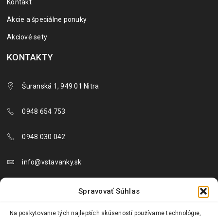
Kontakt
Akcie a špeciálne ponuky
Akciové sety
KONTAKTY
Šuranská 1, 949 01 Nitra
0948 654 753
0948 030 042
info@vstavanky.sk
objednavky@vstavanky.sk
Spravovať Súhlas
reklamacie@vstavanky.sk
Na poskytovanie tých najlepších skúseností používame technológie,