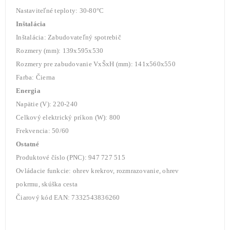
Nastaviteľné teploty: 30-80°C
Inštalácia
Inštalácia: Zabudovateľný spotrebič
Rozmery (mm): 139x595x530
Rozmery pre zabudovanie VxŠxH (mm): 141x560x550
Farba: Čierna
Energia
Napätie (V): 220-240
Celkový elektrický príkon (W): 800
Frekvencia: 50/60
Ostatné
Produktové číslo (PNC): 947 727 515
Ovládacie funkcie: ohrev krekrov, rozmrazovanie, ohrev
pokrmu, skúška cesta
Čiarový kód EAN: 7332543836260