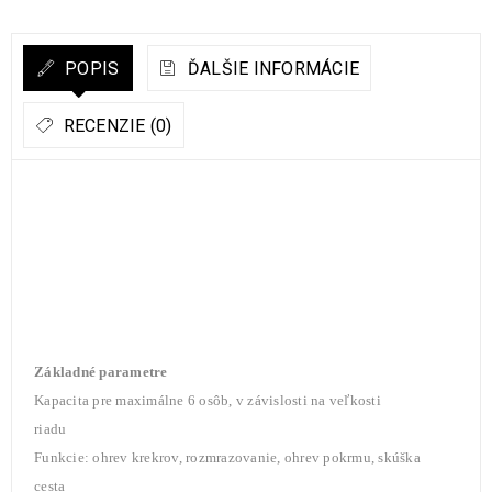
POPIS
ĎALŠIE INFORMÁCIE
RECENZIE (0)
Základné parametre
Kapacita pre maximálne 6 osôb, v závislosti na veľkosti
riadu
Funkcie: ohrev krekrov, rozmrazovanie, ohrev pokrmu, skúška
cesta