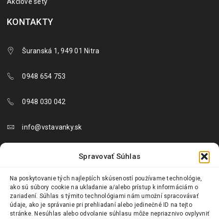
Akciové sety
KONTAKTY
Šuranská 1, 949 01 Nitra
0948 654 753
0948 030 042
info@vstavanky.sk
objednavky@vstavanky.sk
Spravovať Súhlas
reklamacie@vstavanky.sk
Na poskytovanie tých najlepších skúseností používame technológie,
ako sú súbory cookie na ukladanie a/alebo prístup k informáciám o
zariadení. Súhlas s týmito technológiami nám umožní spracovávať
údaje, ako je správanie pri prehliadaní alebo jedinečné ID na tejto
stránke. Nesúhlas alebo odvolanie súhlasu môže nepriaznivo ovplyvniť