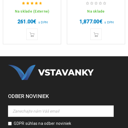
Na sklade (Externe)
Na sklade
Hodnotenie
4.75
z 5
261.00
€
1,877.00
€
s DPH
s DPH
ODBER NOVINIEK
GDPR súhlas na odber noviniek