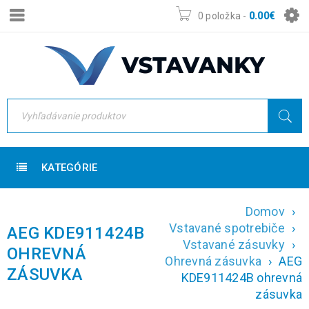
0 položka
-
0.00
€
KATEGÓRIE
Domov
›
Vstavané spotrebiče
›
AEG KDE911424B
Vstavané zásuvky
›
OHREVNÁ
Ohrevná zásuvka
›
AEG
ZÁSUVKA
KDE911424B ohrevná
zásuvka