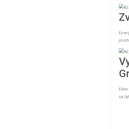
Zv
Energ
ploch
Vy
Gr
Filte
sa ľa