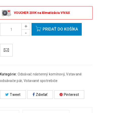
Objednávky prijaté do 14:00 expedujeme ešte v ten
istý deň okrem víkendov a sviatkov.
VOUCHER 200€ na klimatizáciu VIVAX
PRIDAŤ DO KOŠÍKA
Kategórie:
Odsávač nástenný komínový
,
Vstavané
odsávače pár
,
Vstavané spotrebiče
Tweet
Zdieľať
Pinterest