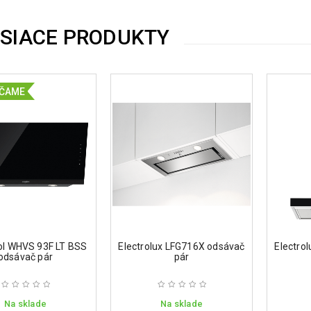
ISIACE PRODUKTY
ČAME
ol WHVS 93F LT BSS
Electrolux LFG716X odsávač
Electro
odsávač pár
pár
Na sklade
Na sklade