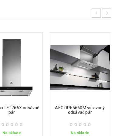
ELIC
lux LFT766X odsávač
AEG DPE5660M vstavaný
pár
odsávač pár
Na sklade
Na sklade
6