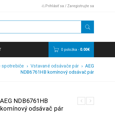
Prihlásiť sa
/
Zaregistrujte sa
T
0 položka
-
0.00
€
 spotrebiče
›
Vstavané odsávače pár
›
AEG
NDB6761HB komínový odsávač pár
AEG NDB6761HB
komínový odsávač pár