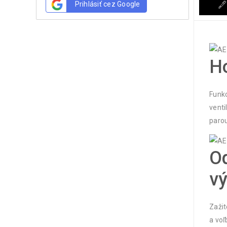
Prihlásiť cez Google
Ho
Funkc
venti
parou
Od
v
Zažit
a voľ