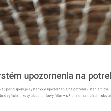
stém upozornenia na potrebu
ač pár disponuje systémom upozornenia na potrebu čistenia filtra. I
bné vyčistiť tukový alebo uhlíkový filter – už ich nemusíte kontrolov