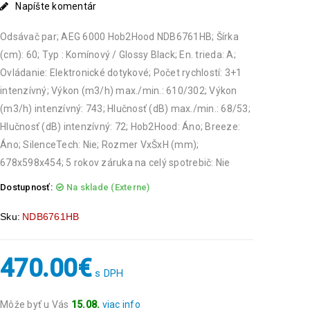
Napíšte komentár
Odsávač par; AEG 6000 Hob2Hood NDB6761HB; Šírka
(cm): 60; Typ : Komínový / Glossy Black; En. trieda: A;
Ovládanie: Elektronické dotykové; Počet rychlostí: 3+1
intenzívný; Výkon (m3/h) max./min.: 610/302; Výkon
(m3/h) intenzívný: 743; Hlučnosť (dB) max./min.: 68/53;
Hlučnosť (dB) intenzívný: 72; Hob2Hood: Áno; Breeze:
Áno; SilenceTech: Nie; Rozmer VxŠxH (mm);
678x598x454; 5 rokov záruka na celý spotrebič: Nie
Dostupnosť:
Na sklade (Externe)
Sku:
NDB6761HB
470.00
€
s DPH
Môže byť u Vás
15.08.
viac info