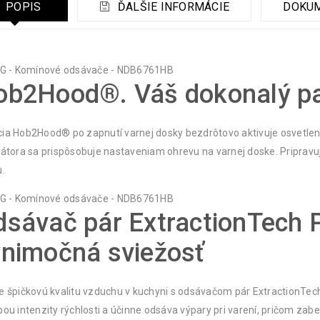
POPIS
ĎALŠIE INFORMÁCIE
DOKU
b2Hood®. Váš dokonalý par
ia Hob2Hood® po zapnutí varnej dosky bezdrôtovo aktivuje osvetlenie
látora sa prispôsobuje nastaveniam ohrevu na varnej doske. Pripravu
.
sávač pár ExtractionTech P
ýnimočná sviežosť
e špičkovú kvalitu vzduchu v kuchyni s odsávačom pár ExtractionT
bou intenzity rýchlosti a účinne odsáva výpary pri varení, pričom za