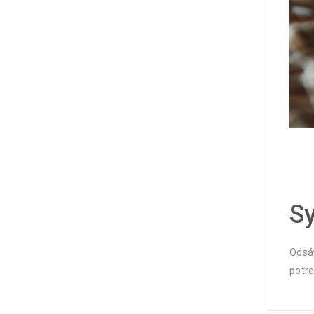
Sy
Odsáv
potre