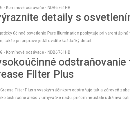
ýraznite detaily s osvetlen
eticky účinné osvetlenie Pure Illumination poskytuje pri varení úplnú v
e, takže pri príprave jedál uvidíte každučký detail.
sokoúčinné odstraňovanie t
ease Filter Plus
r Grease Filter Plus s vysokým účinkom odstraňuje tuk a zároveň zabe
hko čistí ručne alebo v umývačke riadu, pričom neustále udržiava opt