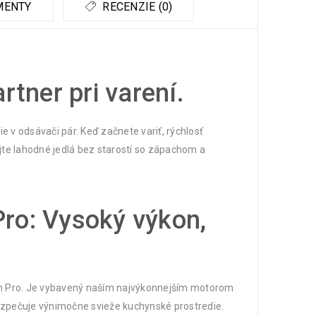
MENTY
RECENZIE (0)
tner pri varení.
 v odsávači pár. Keď začnete variť, rýchlosť
jte lahodné jedlá bez starostí so zápachom a
ro: Vysoký výkon,
ech Pro. Je vybavený naším najvýkonnejším motorom
bezpečuje výnimočne svieže kuchynské prostredie.