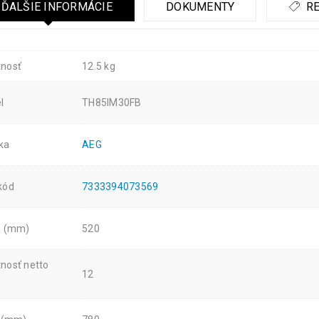
ĎALŠIE INFORMÁCIE
DOKUMENTY
RE
nosť
12.5 kg
l
TH85IM30FB
ka
AEG
kód
7333394073569
a (mm)
520
nosť netto
12