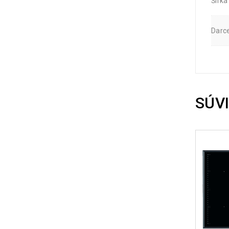
Šírk
Darc
SÚV