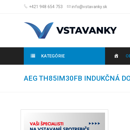
+421 948 654 753
info@vstavanky.sk
KATEGÓRIE
O
AEG TH85IM30FB INDUKČNÁ D