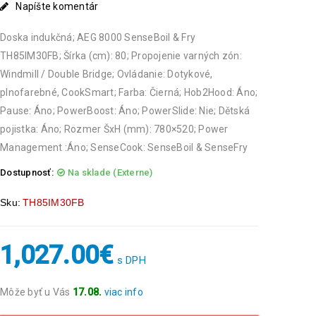
Napíšte komentár
Doska indukčná; AEG 8000 SenseBoil & Fry
TH85IM30FB; Šírka (cm): 80; Propojenie varných zón:
Windmill / Double Bridge; Ovládanie: Dotykové,
plnofarebné, CookSmart; Farba: Čierná; Hob2Hood: Áno;
Pause: Áno; PowerBoost: Áno; PowerSlide: Nie; Dětská
pojistka: Áno; Rozmer ŠxH (mm): 780×520; Power
Management :Áno; SenseCook: SenseBoil & SenseFry
Dostupnosť:
Na sklade (Externe)
Sku:
TH85IM30FB
1,027.00
€
s DPH
Môže byť u Vás
17.08.
viac info
Objednávky prijaté do 14:00 expedujeme ešte v ten