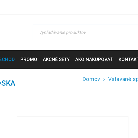
BCHOD
PROMO
AKČNÉ SETY
AKO NAKUPOVAŤ
KONTAK
Domov
›
Vstavané sp
OSKA