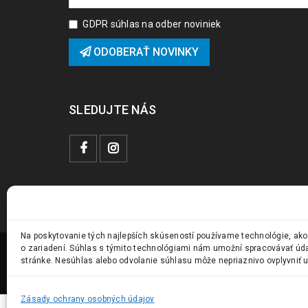
GDPR súhlas na odber noviniek
ODOBERAŤ NOVINKY
SLEDUJTE NÁS
Na poskytovanie tých najlepších skúseností používame technológie, ako
o zariadení. Súhlas s týmito technológiami nám umožní spracovávať údaje
stránke. Nesúhlas alebo odvolanie súhlasu môže nepriaznivo ovplyvniť ur
© 2024 Vstavanky.sk. Všetky práva vyhradené.
Zásady ochrany osobných údajov