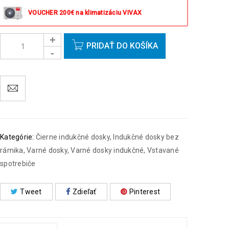
istý deň okrem víkendov a sviatkov.
VOUCHER 200€ na klimatizáciu VIVAX
PRIDAŤ DO KOŠÍKA
Kategórie:
Čierne indukčné dosky
,
Indukčné dosky bez
rámika
,
Varné dosky
,
Varné dosky indukčné
,
Vstavané
spotrebiče
Tweet
Zdieľať
Pinterest