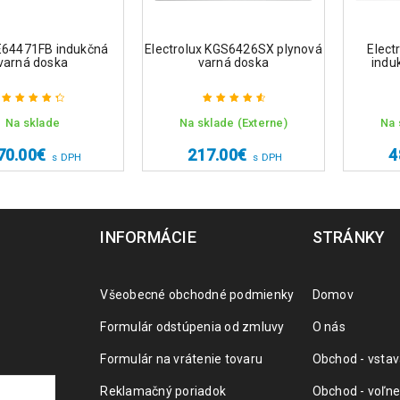
E64471FB indukčná
Electrolux KGS6426SX plynová
Elect
varná doska
varná doska
indu
Na sklade
Na sklade (Externe)
Na 
Hodnotenie
Hodnotenie
4.50
z 5
4.75
z 5
70.00
€
217.00
€
4
s DPH
s DPH
INFORMÁCIE
STRÁNKY
Všeobecné obchodné podmienky
Domov
Formulár odstúpenia od zmluvy
O nás
Formulár na vrátenie tovaru
Obchod - vstav
Reklamačný poriadok
Obchod - voľne