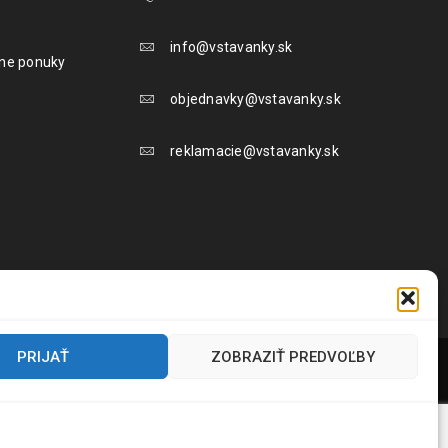
info@vstavanky.sk
lne ponuky
objednavky@vstavanky.sk
reklamacie@vstavanky.sk
PRIJAŤ
ZOBRAZIŤ PREDVOĽBY