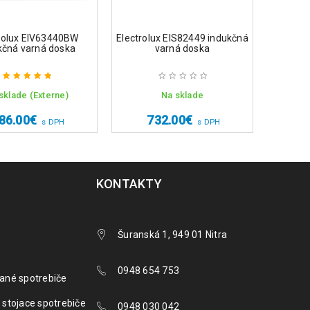
rolux EIV63440BW
Electrolux EIS82449 indukčná
Whirlp
kčná varná doska
varná doska
indu
sklade (Externe)
Na sklade
Hodnotenie
5.00
z 5
86.00
€
732.00
€
6
s DPH
s DPH
KONTAKTY
Šuranská 1, 949 01 Nitra
0948 654 753
ané spotrebiče
 stojace spotrebiče
0948 030 042