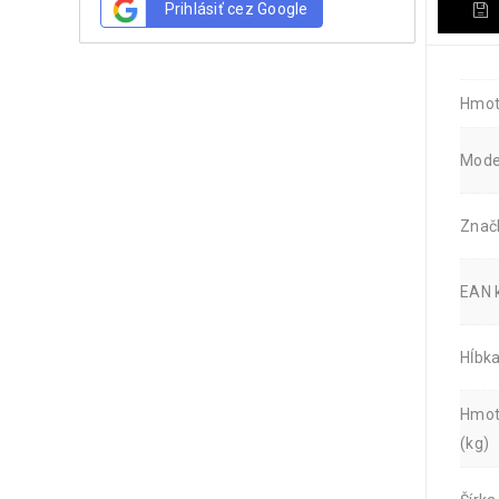
Prihlásiť cez Google
Hmot
Mode
Znač
EAN 
Hĺbk
Hmot
(kg)