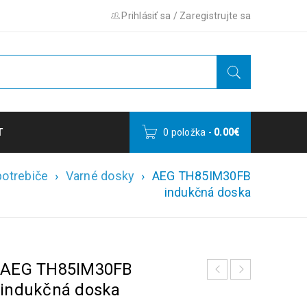
Prihlásiť sa
/
Zaregistrujte sa
T
0 položka
-
0.00
€
otrebiče
›
Varné dosky
›
AEG TH85IM30FB
indukčná doska
AEG TH85IM30FB
indukčná doska