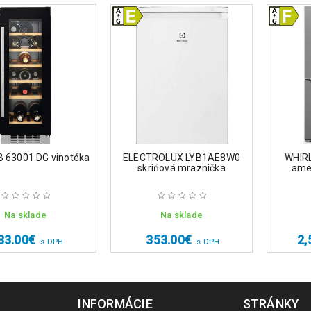
 63001 DG vinotéka
ELECTROLUX LYB1AE8W0
WHIR
skriňová mraznička
ame
Na sklade
Na sklade
83.00
€
353.00
€
2,
s DPH
s DPH
INFORMÁCIE
STRÁNKY