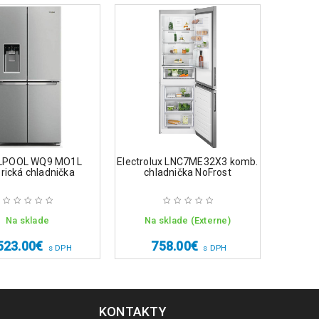
LPOOL WQ9 MO1L
Electrolux LNC7ME32X3 komb.
Sie
rická chladnička
chladnička NoFrost
Na sklade
Na sklade (Externe)
523.00
€
758.00
€
1,
s DPH
s DPH
KONTAKTY