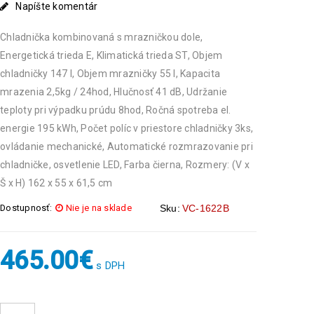
Napíšte komentár
Chladnička kombinovaná s mrazničkou dole,
Energetická trieda E, Klimatická trieda ST, Objem
chladničky 147 l, Objem mrazničky 55 l, Kapacita
mrazenia 2,5kg / 24hod, Hlučnosť 41 dB, Udržanie
teploty pri výpadku prúdu 8hod, Ročná spotreba el.
energie 195 kWh, Počet políc v priestore chladničky 3ks,
ovládanie mechanické, Automatické rozmrazovanie pri
chladničke, osvetlenie LED, Farba čierna, Rozmery: (V x
Š x H) 162 x 55 x 61,5 cm
Dostupnosť:
Nie je na sklade
Sku:
VC-1622B
465.00
€
s DPH