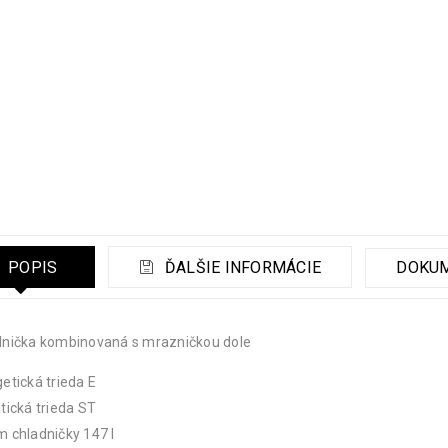
POPIS
ĎALŠIE INFORMÁCIE
DOKU
dnička kombinovaná s mrazničkou dole
etická trieda E
tická trieda ST
 chladničky 147 l