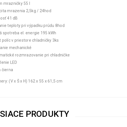
m mrazničky 55 l
ita mrazenia 2,5kg / 24hod
osť 41 dB
nie teploty pri výpadku prúdu 8hod
 spotreba el. energie 195 kWh
 políc v priestore chladničky 3ks
danie mechanické
matické rozmrazovanie pri chladničke
lenie LED
 čierna
ry: (V x Š x H) 162 x 55 x 61,5 cm
ISIACE PRODUKTY