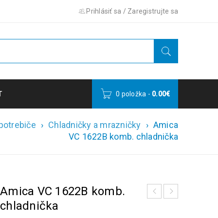
Prihlásiť sa
/
Zaregistrujte sa
T
0 položka
-
0.00
€
potrebiče
›
Chladničky a mrazničky
›
Amica
VC 1622B komb. chladnička
Amica VC 1622B komb.
chladnička