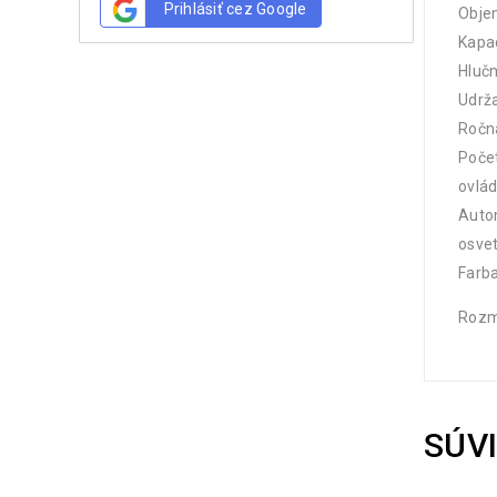
Prihlásiť cez Google
Obje
Kapac
Hlučn
Udrža
Ročná
Počet
ovlá
Auto
osvet
Farba
Rozme
SÚV