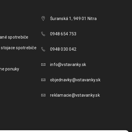
Šuranská 1, 949 01 Nitra
0948 654 753
ané spotrebiče
 stojace spotrebiče
0948 030 042
info@vstavanky.sk
lne ponuky
objednavky@vstavanky.sk
reklamacie@vstavanky.sk