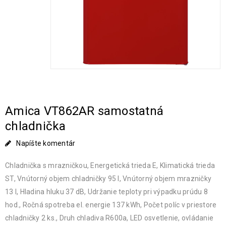
Amica VT862AR samostatná
chladnička
Napíšte komentár
Chladnička s mrazničkou, Energetická trieda E, Klimatická trieda
ST, Vnútorný objem chladničky 95 l, Vnútorný objem mrazničky
13 l, Hladina hluku 37 dB, Udržanie teploty pri výpadku prúdu 8
hod., Ročná spotreba el. energie 137 kWh, Počet políc v priestore
chladničky 2 ks., Druh chladiva R600a, LED osvetlenie, ovládanie