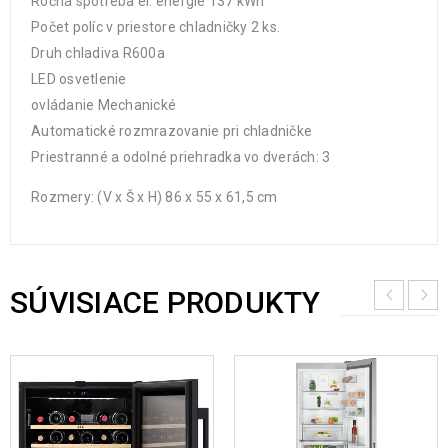
Ročná spotreba el. energie 137 kWh
Počet políc v priestore chladničky 2 ks.
Druh chladiva R600a
LED osvetlenie
ovládanie Mechanické
Automatické rozmrazovanie pri chladničke
Priestranné a odolné priehradka vo dverách: 3
Rozmery: (V x Š x H) 86 x 55 x 61,5 cm
SÚVISIACE PRODUKTY