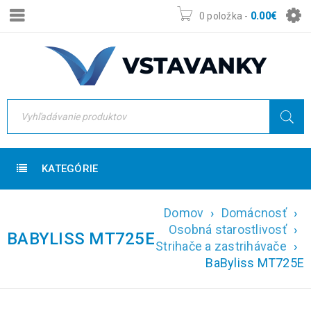
0 položka
-
0.00
€
KATEGÓRIE
Domov
›
Domácnosť
›
Osobná starostlivosť
›
BABYLISS MT725E
Strihače a zastrihávače
›
BaByliss MT725E