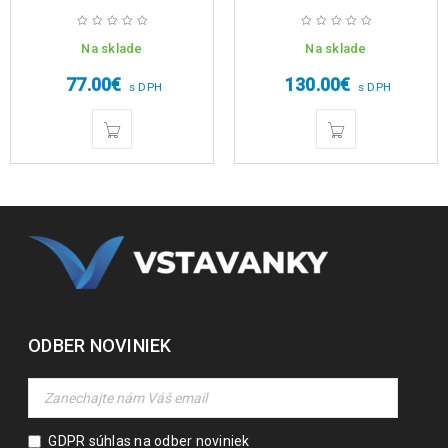
Na sklade
Na sklade
77.00
€
130.00
€
s DPH
s DPH
ODBER NOVINIEK
GDPR súhlas na odber noviniek