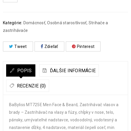
Kategórie:
Domácnosť
,
Osobná starostlivosť
,
Strihače a
zastrihávače
Tweet
Zdieľať
Pinterest
POPIS
ĎALŠIE INFORMÁCIE
RECENZIE (0)
BaByliss MT725E Men Face & Beard, Zastrihávač vlasov a
brady – Zastrihávač na vlasy a fúzy, chĺpky v nose, telo,
pánsky, umývateľné nadstavce, vodoodolný, vodotesný a
nastavenie dĺžky, 4 nadstavce, materiál čepelí oceľ, min.