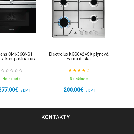
mens CM636GNS1
Electrolux KGS6424SX plynová
Elect
ná kompaktná rúra
varná doska
vstava
Na sklade
Na sklade
Na 
Hodnotenie
4.00
z 5
877.00
€
200.00
€
2
s DPH
s DPH
KONTAKTY