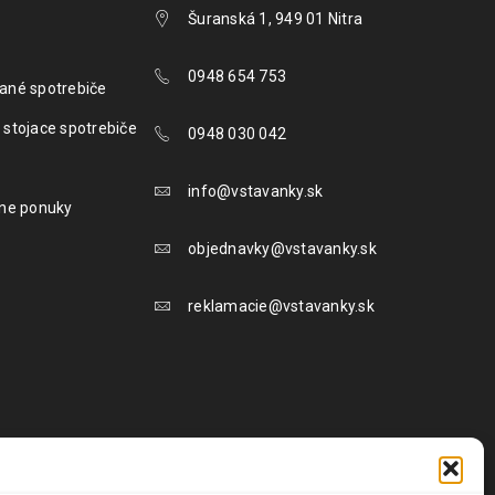
Šuranská 1, 949 01 Nitra
0948 654 753
ané spotrebiče
 stojace spotrebiče
0948 030 042
info@vstavanky.sk
lne ponuky
objednavky@vstavanky.sk
reklamacie@vstavanky.sk