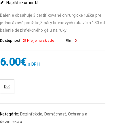
Napíšte komentár
Balenie obsahuje 3 certifikované chirurgické rúška pre
jednorázové použitie,3 páry latexových rukavíc a 180 ml
balenie dezinfekčného gélu na ruky
Dostupnosť:
Nie je na sklade
Sku:
XL
6.00
€
s DPH
Kategórie:
Dezinfekcia
,
Domácnosť
,
Ochrana a
dezinfekcia