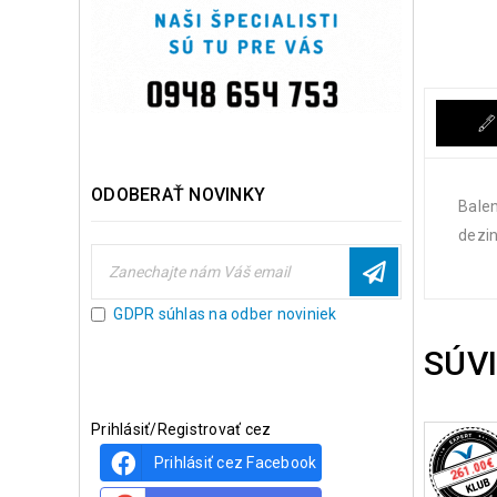
ODOBERAŤ NOVINKY
Balen
dezin
GDPR súhlas na odber noviniek
SÚV
Prihlásiť/Registrovať cez
Prihlásiť cez Facebook
€
261.00