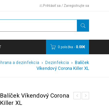
Prihlásiť sa
/
Zaregistrujte sa
T
0 položka
-
0.00
€
hrana a dezinfekcia
›
Dezinfekcia
›
Balíček
Víkendový Corona Killer XL
Balíček Víkendový Corona
Killer XL