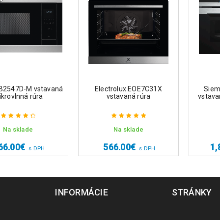
B2547D-M vstavaná
Electrolux EOE7C31X
Sie
krovlnná rúra
vstavaná rúra
vstava
Na sklade
Na sklade
Hodnotenie
Hodnotenie
4.50
z 5
5.00
z 5
66.00
€
566.00
€
1,
s DPH
s DPH
INFORMÁCIE
STRÁNKY