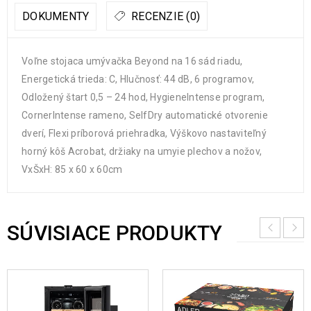
DOKUMENTY
RECENZIE (0)
Voľne stojaca umývačka Beyond na 16 sád riadu,
Energetická trieda: C, Hlučnosť: 44 dB, 6 programov,
Odložený štart 0,5 – 24 hod, HygieneIntense program,
CornerIntense rameno, SelfDry automatické otvorenie
dverí, Flexi príborová priehradka, Výškovo nastaviteľný
horný kôš Acrobat, držiaky na umyie plechov a nožov,
VxŠxH: 85 x 60 x 60cm
SÚVISIACE PRODUKTY