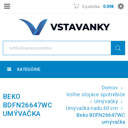
0 položka
-
0.00
€
KATEGÓRIE
Domov
›
Voľne stojace spotrebiče
BEKO
›
Umývačky
›
BDFN26647WC
Umývačka riadu 60 cm
›
UMÝVAČKA
Beko BDFN26647WC
umývačka