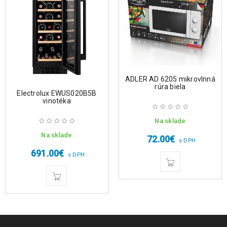
ADLER AD 6205 mikrovlnná
rúra biela
Electrolux EWUS020B5B
vinotéka
Na sklade
Na sklade
72.00
€
s DPH
691.00
€
s DPH