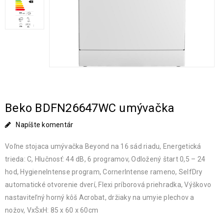
Beko BDFN26647WC umývačka
Napíšte komentár
Voľne stojaca umývačka Beyond na 16 sád riadu, Energetická
trieda: C, Hlučnosť: 44 dB, 6 programov, Odložený štart 0,5 – 24
hod, HygieneIntense program, CornerIntense rameno, SelfDry
automatické otvorenie dverí, Flexi príborová priehradka, Výškovo
nastaviteľný horný kôš Acrobat, držiaky na umyie plechov a
nožov, VxŠxH: 85 x 60 x 60cm