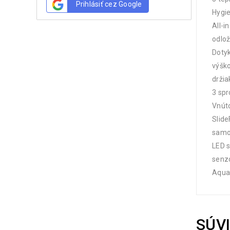
Prihlásiť cez Google
Hygie
All-i
odlož
Dotyk
výško
držia
3 spr
Vnúto
Slide
samo
LED s
senzo
Aqua
SÚV