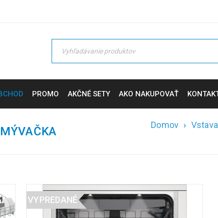
BCHOD
PROMO
AKČNÉ SETY
AKO NAKUPOVAŤ
KONTAK
Domov
›
Vstava
UMÝVAČKA
VYPREDANÉ