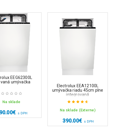
trolux EEG62300L
avaná umývačka
Electrolux EEA12100L
Elec
umývačka riadu 45cm plne
umývač
integrovaná
Na sklade
Na sklade (Externe)
Na 
Hodnotenie
90.00
€
s DPH
4.75
z 5
390.00
€
9
s DPH