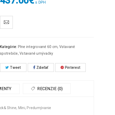
437.00
€
s DPH
Kategórie:
Plne integrované 60 cm
,
Vstavané
spotrebiče
,
Vstavané umývačky
Tweet
Zdieľať
Pinterest
MENTY
RECENZIE (0)
ick& Shine, Mini, Predumývanie