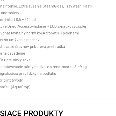
neIntense, Extra sušenie SteamGloss, TrayWash, Fast+
n-onetablety
ený štart 0,5 –24 hod
ové DirectAccessovládanie + LCD 2-riadkovýdisplej
vonastaviteľný horný kôšAcrobat s 3 polohami
ky na umývanie plechov
chovacie úrovne+ príborová priehradka
rné osvetlenie
Fit+ pre nízky sokel
nastavovacie pánty na dvere s hmotnosťou 3 –9 kg
ignalizácia prevádzky na podlahu
r čistotyvody
safe+ (AquaStop)
ISIACE PRODUKTY