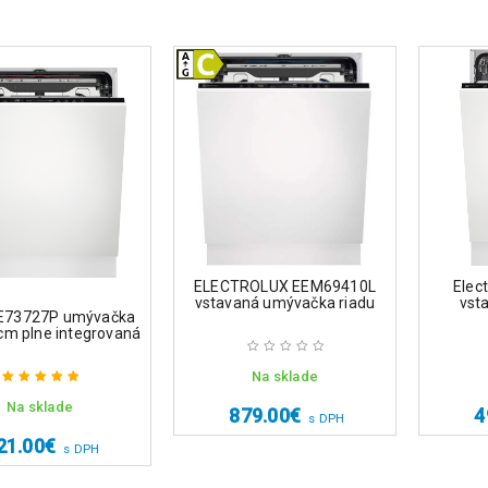
ELECTROLUX EEM69410L
Elec
vstavaná umývačka riadu
vst
E73727P umývačka
cm plne integrovaná
Na sklade
Na sklade
Hodnotenie
879.00
€
4
s DPH
5.00
z 5
21.00
€
s DPH