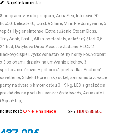
Napíšte komentár
8 programov: Auto program, AquaFlex, Intensive70,
Eco50, Delicate40, Quick& Shine, Mini, Predumývanie, 5
teplôt, HygieneIntense, Extra sušenie SteamGloss,
TrayWash, Fast+, All-in-onetablety, odložený štart 0,5 –
24 hod, Dotykové DirectAccessovládanie + LCD 2-
riadkovýdisplej, výškovonastaviteľný horný kôšAcrobat
s 3 polohami, držiaky na umývanie plechov, 3
sprchovacie úrovne+ príborová priehradka, Vnútorné
osvetlenie, SlideFit+ pre nízky sokel, samonastavovacie
pánty na dvere s hmotnosťou 3 –9 kg, LED signalizácia
prevádzky na podlahu, senzor čistotyvody, Aquasafe+
(AquaStop)
Dostupnosť:
Nie je na sklade
Sku:
BDIN38550C