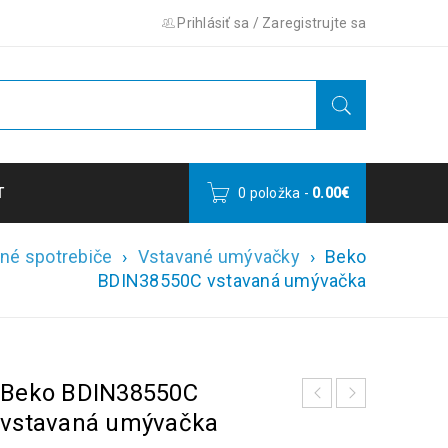
Prihlásiť sa
/
Zaregistrujte sa
T
0 položka
-
0.00
€
né spotrebiče
›
Vstavané umývačky
›
Beko
BDIN38550C vstavaná umývačka
Beko BDIN38550C
vstavaná umývačka