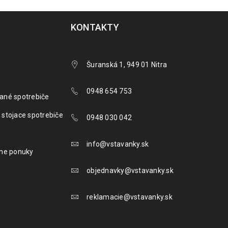
KONTAKTY
Šuranská 1, 949 01 Nitra
0948 654 753
ané spotrebiče
 stojace spotrebiče
0948 030 042
info@vstavanky.sk
lne ponuky
objednavky@vstavanky.sk
reklamacie@vstavanky.sk