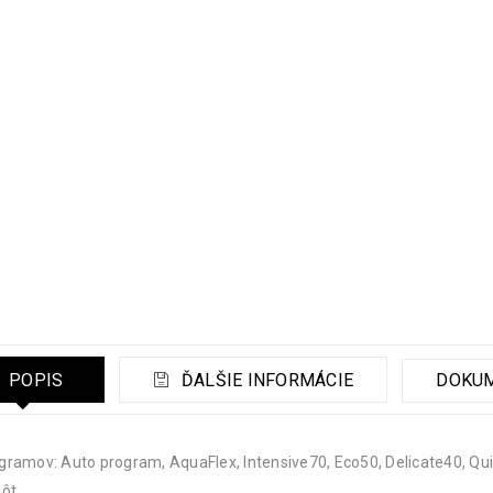
POPIS
ĎALŠIE INFORMÁCIE
DOKU
gramov: Auto program, AquaFlex, Intensive70, Eco50, Delicate40, Qu
lôt