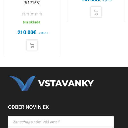
(517165)
Na sklade
210.00
€
s DPH
ODBER NOVINIEK