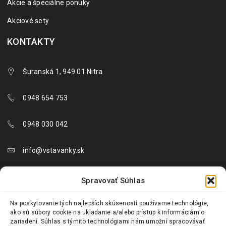
Akcie a špeciálne ponuky
Akciové sety
KONTAKTY
Šuranská 1, 949 01 Nitra
0948 654 753
0948 030 042
info@vstavanky.sk
objednavky@vstavanky.sk
Spravovať Súhlas
reklamacie@vstavanky.sk
Na poskytovanie tých najlepších skúseností používame technológie,
ako sú súbory cookie na ukladanie a/alebo prístup k informáciám o
zariadení. Súhlas s týmito technológiami nám umožní spracovávať