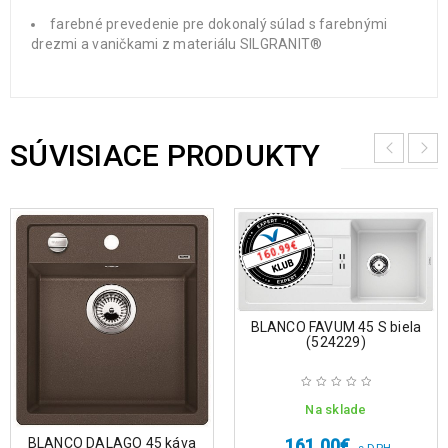
farebné prevedenie pre dokonalý súlad s farebnými
drezmi a vaničkami z materiálu SILGRANIT®
SÚVISIACE PRODUKTY
€
160.99
BLANCO FAVUM 45 S biela
(524229)
Na sklade
161.00
€
BLANCO DALAGO 45 káva
s DPH