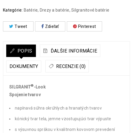
Kategórie:
Batérie
,
Drezy a batérie
,
Silgranitové batérie
Tweet
Zdieľať
Pinterest
POPIS
ĎALŠIE INFORMÁCIE
DOKUMENTY
RECENZIE (0)
®
SILGRANIT
-Look
Spojenie tvarov
napínavá súhra okrúhlych a hranatých tvarov
kónický tvar tela, jemne vzostupujúci tvar výpuste
s výsuvnou sprškou v kvalitnom kovovom prevedení