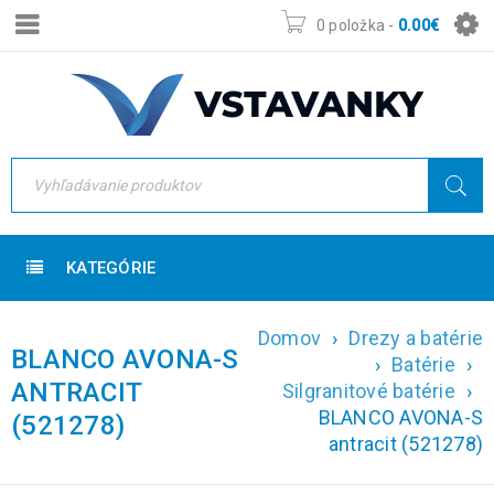
0 položka
-
0.00
€
KATEGÓRIE
Domov
›
Drezy a batérie
BLANCO AVONA-S
›
Batérie
›
ANTRACIT
Silgranitové batérie
›
BLANCO AVONA-S
(521278)
antracit (521278)