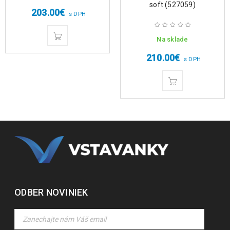
soft (527059)
203.00
€
s DPH
Na sklade
210.00
€
s DPH
ODBER NOVINIEK