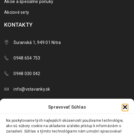
Akcie a špeciálne ponuky
Akciové sety
KONTAKTY
Šuranská 1, 949 01 Nitra
0948 654 753
0948 030 042
info@vstavanky.sk
objednavky@vstavanky.sk
Spravovať Súhlas
reklamacie@vstavanky.sk
Na poskytovanie tých najlepších skúseností používame technológie,
ako sú súbory cookie na ukladanie a/alebo prístup k informáciám o
zariadení. Súhlas s týmito technológiami nám umožní spracovávať