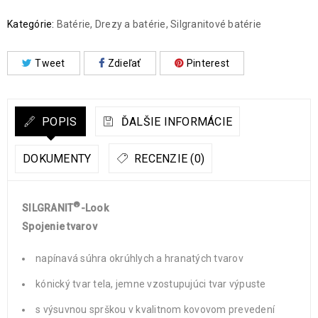
Kategórie:
Batérie
,
Drezy a batérie
,
Silgranitové batérie
Tweet
Zdieľať
Pinterest
POPIS
ĎALŠIE INFORMÁCIE
DOKUMENTY
RECENZIE (0)
®
SILGRANIT
-Look
Spojenie tvarov
napínavá súhra okrúhlych a hranatých tvarov
kónický tvar tela, jemne vzostupujúci tvar výpuste
s výsuvnou sprškou v kvalitnom kovovom prevedení