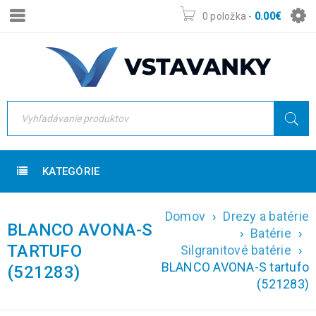
0 položka
-
0.00
€
KATEGÓRIE
Domov
›
Drezy a batérie
BLANCO AVONA-S
›
Batérie
›
TARTUFO
Silgranitové batérie
›
BLANCO AVONA-S tartufo
(521283)
(521283)