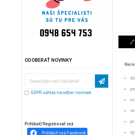
ODOBERAŤ NOVINKY
Nere
do
pe
GDPR súhlas na odber noviniek
ro
ve
pr
Prihlásiť/Registrovať cez
vy
Prihlásiť cez Facebook