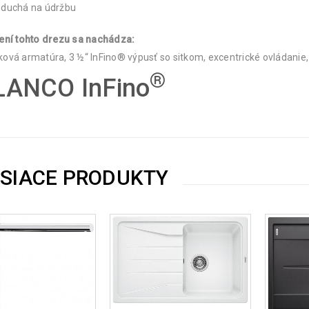
oduchá na údržbu
ení tohto drezu sa nachádza:
ová armatúra, 3 ½“ InFino® výpusť so sitkom, excentrické ovládani
®
LANCO InFino
ISIACE PRODUKTY