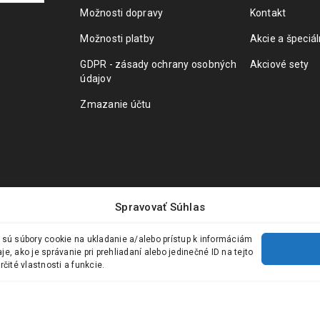
Možnosti dopravy
Kontakt
Možnosti platby
Akcie a špeciá
GDPR - zásady ochrany osobných
Akciové sety
údajov
Zmazanie účtu
Spravovať Súhlas
 sú súbory cookie na ukladanie a/alebo prístup k informáciám
, ako je správanie pri prehliadaní alebo jedinečné ID na tejto
čité vlastnosti a funkcie.
Požiadať o odstúpenie