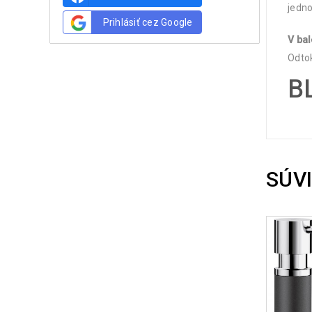
jedn
Prihlásiť cez Google
V bal
Odtok
B
SÚV