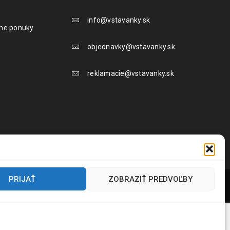
info@vstavanky.sk
lne ponuky
objednavky@vstavanky.sk
reklamacie@vstavanky.sk
PRIJAŤ
ZOBRAZIŤ PREDVOĽBY