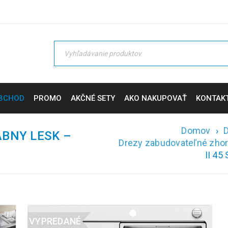
BCHOD
PROMO
AKČNÉ SETY
AKO NAKUPOVAŤ
KONTAK
Domov
›
D
ÁBNY LESK –
Drezy zabudovateľné zho
II 45
VYPREDANÉ