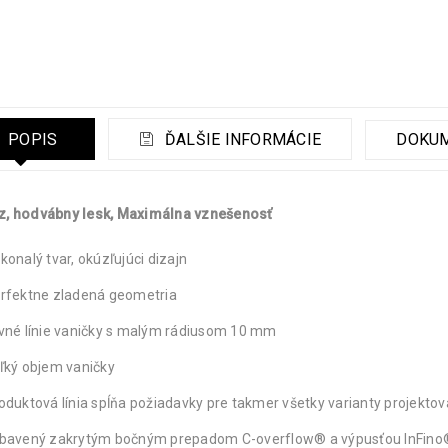
POPIS
ĎALŠIE INFORMÁCIE
DOKU
z, hodvábny lesk, Maximálna vznešenosť
konalý tvar, okúzľujúci dizajn
rfektne zladená geometria
vné línie vaničky s malým rádiusom 10 mm
ľký objem vaničky
oduktová línia spĺňa požiadavky pre takmer všetky varianty projektov
bavený zakrytým bočným prepadom C-overflow® a výpusťou InFino®