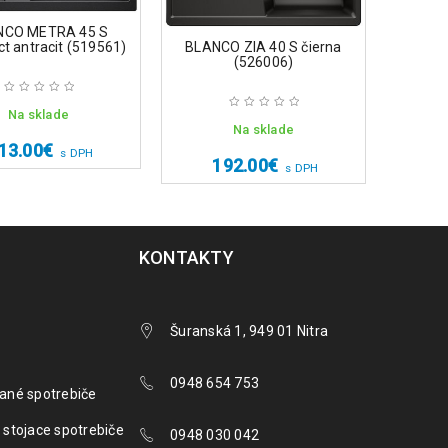
NCO METRA 45 S
BLAN
 antracit (519561)
BLANCO ZIA 40 S čierna
(526006)
Na sklade
Na sklade
13.00
€
s DPH
1
192.00
€
s DPH
KONTAKTY
Šuranská 1, 949 01 Nitra
0948 654 753
ané spotrebiče
 stojace spotrebiče
0948 030 042