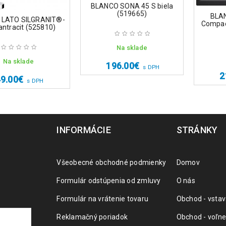
BLANCO SONA 45 S biela
(519665)
BLA
 LATO SILGRANIT®-
Compact
antracit (525810)
Na sklade
Na sklade
196.00
€
s DPH
2
9.00
€
s DPH
INFORMÁCIE
STRÁNKY
Všeobecné obchodné podmienky
Domov
Formulár odstúpenia od zmluvy
O nás
Formulár na vrátenie tovaru
Obchod - vstav
Reklamačný poriadok
Obchod - voľne