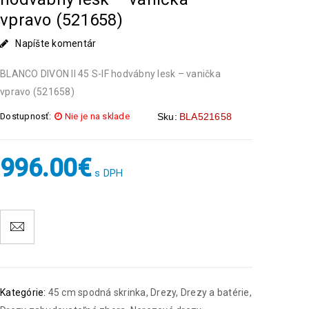
vpravo (521658)
Napíšte komentár
BLANCO DIVON II 45 S-IF hodvábny lesk – vanička
vpravo (521658)
Dostupnosť:
Nie je na sklade
Sku:
BLA521658
996.00
€
s DPH
Kategórie:
45 cm spodná skrinka
,
Drezy
,
Drezy a batérie
,