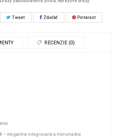
Drezy zabudovateľné zhora
,
Nerezové drezy
Tweet
Zdieľať
Pinterest
MENTY
RECENZIE (0)
ania
 – elegantne integrovaná a mimoriadne