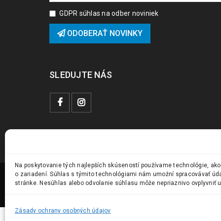
GDPR súhlas na odber noviniek
ODOBERAŤ NOVINKY
SLEDUJTE NÁS
Na poskytovanie tých najlepších skúseností používame technológie, ako
o zariadení. Súhlas s týmito technológiami nám umožní spracovávať údaje
stránke. Nesúhlas alebo odvolanie súhlasu môže nepriaznivo ovplyvniť ur
© 2024 Vstavanky.sk. Všetky práva vyhradené.
Zásady ochrany osobných údajov