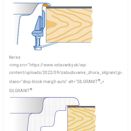
Nerez
<img src="https://www.vstavanky.sk/wp-
content/uploads/2022/09/zabudovanie_zhora_silgranit.jpg"
®
class="disp-block marg0-auto" alt="SILGRANIT
„>
®
SILGRANIT