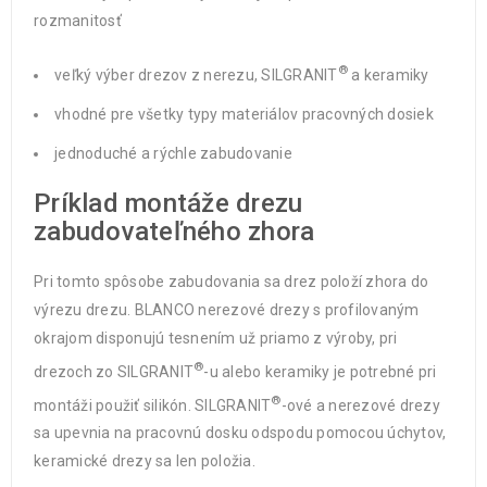
rozmanitosť
®
veľký výber drezov z nerezu, SILGRANIT
a keramiky
vhodné pre všetky typy materiálov pracovných dosiek
jednoduché a rýchle zabudovanie
Príklad montáže drezu
zabudovateľného zhora
Pri tomto spôsobe zabudovania sa drez položí zhora do
výrezu drezu. BLANCO nerezové drezy s profilovaným
okrajom disponujú tesnením už priamo z výroby, pri
®
drezoch zo SILGRANIT
-u alebo keramiky je potrebné pri
®
montáži použiť silikón. SILGRANIT
-ové a nerezové drezy
sa upevnia na pracovnú dosku odspodu pomocou úchytov,
keramické drezy sa len položia.