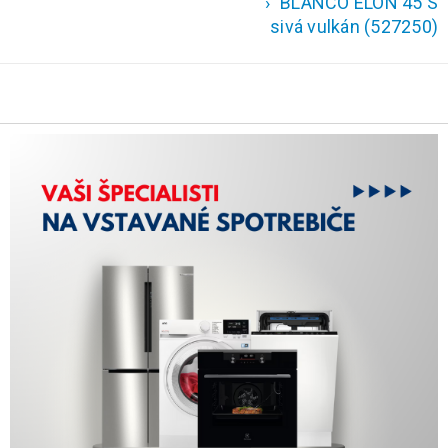
›
BLANCO ELON 45 S
sivá vulkán (527250)