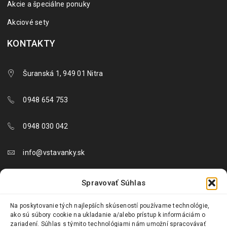
Akcie a špeciálne ponuky
Akciové sety
KONTAKTY
Šuranská 1, 949 01 Nitra
0948 654 753
0948 030 042
info@vstavanky.sk
objednavky@vstavanky.sk
Spravovať Súhlas
reklamacie@vstavanky.sk
Na poskytovanie tých najlepších skúseností používame technológie,
ako sú súbory cookie na ukladanie a/alebo prístup k informáciám o
zariadení. Súhlas s týmito technológiami nám umožní spracovávať