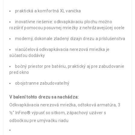
praktická a komfortná XL vanička
inovatívne riešenie: odkvapkávaciu plochu možno
rozšíriť pomocou posuvnej mriežky z nehrdzavejúcej ocele
moderný, dokonale zladený dizajn drezu a príslušenstva
viacúčelová odkvapkávacia nerezová mriežka je
súčasťou dodávky
bočný priestor pre batériu, praktický aj pre zabudovanie
pred okno
obojstranne zabudovateľný
V balení tohto drezu sa nachádza:
Odkvapkávacia nerezová mriežka, odtoková armatúra, 3
½“ InFino® výpusť so sitkom, zápachový uzáver s
odbočkou pre umývačku riadu