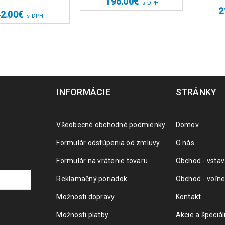
196.00
€
s DPH
2
2.00
€
s DPH
INFORMÁCIE
STRÁNKY
Všeobecné obchodné podmienky
Domov
Formulár odstúpenia od zmluvy
O nás
Formulár na vrátenie tovaru
Obchod - vstav
Reklamačný poriadok
Obchod - voľne
Možnosti dopravy
Kontakt
Možnosti platby
Akcie a špeciá