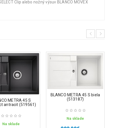
ky SELECT Clip alebo nožný výsuv BLANCO MOVEX
160.99
BLANC
v
BLANCO METRA 45 S biela
(513187)
NCO METRA 45 S
 antracit (519561)
Na sklade
1
Na sklade