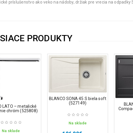
ické príslušenstvo ako veko na nádoby, držiak pre vrecia na odpad
ISIACE PRODUKTY
BLANCO SONA 45 S biela soft
(527149)
BLA
 LATO – metalické
Compact
nie chróm (525808)
Na sklade
Na sklade