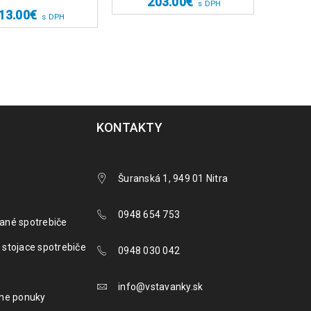
203.00
€
s DPH
13.00
€
s DPH
KONTAKTY
Šuranská 1, 949 01 Nitra
0948 654 753
ané spotrebiče
 stojace spotrebiče
0948 030 042
info@vstavanky.sk
lne ponuky