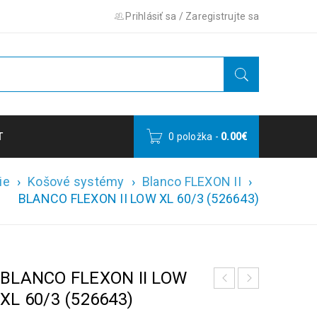
Prihlásiť sa
/
Zaregistrujte sa
T
0 položka
-
0.00
€
ie
›
Košové systémy
›
Blanco FLEXON II
›
BLANCO FLEXON II LOW XL 60/3 (526643)
BLANCO FLEXON II LOW
XL 60/3 (526643)