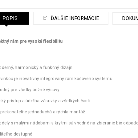
POPIS
ĎALŠIE INFORMÁCIE
DOKU
ktný rám pre vysokú flexibilitu
derný, harmonický a funkčný dizajn
vinkou je inovatívny integrovaný rám košového systému
odný pre všetky bežné výsuvy
hký prístup a údržba zásuvky a všetkých častí
prekonateľne jednoduchá a rýchla montáž
dely s malými nádobami s krytmi sú vhodné na zbieranie bio odpad
liteľne dostupné: