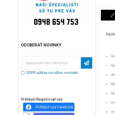
Perfe
ODOBERAŤ NOVINKY
mo
no
GDPR súhlas na odber noviniek
vh
ľa
ne
Prihlásiť/Registrovať cez
mo
Prihlásiť cez Facebook
vo