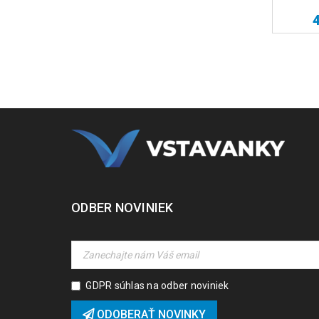
4
Na sklade
210.00
€
s DPH
ODBER NOVINIEK
GDPR súhlas na odber noviniek
ODOBERAŤ NOVINKY