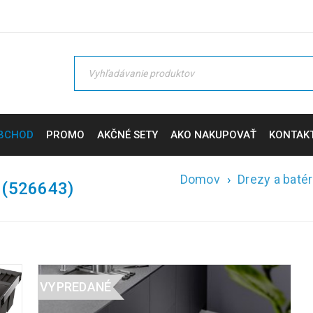
BCHOD
PROMO
AKČNÉ SETY
AKO NAKUPOVAŤ
KONTAK
Domov
›
Drezy a batér
 (526643)
VYPREDANÉ