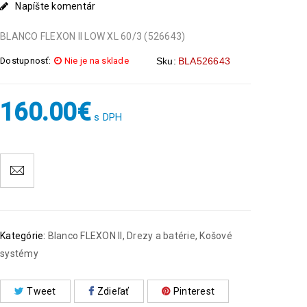
Napíšte komentár
BLANCO FLEXON II LOW XL 60/3 (526643)
Dostupnosť:
Nie je na sklade
Sku:
BLA526643
160.00
€
s DPH
Kategórie:
Blanco FLEXON II
,
Drezy a batérie
,
Košové
systémy
Tweet
Zdieľať
Pinterest