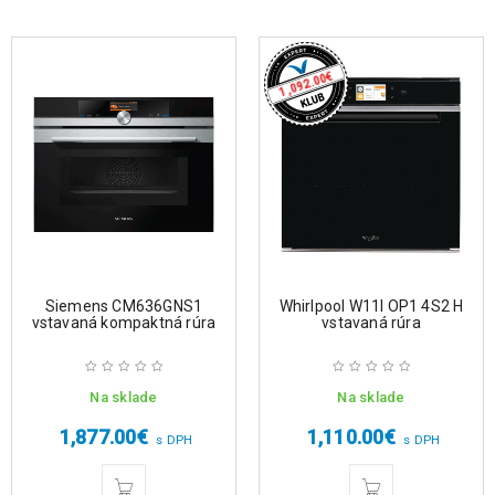
€
1,092.00
Siemens CM636GNS1
Whirlpool W11I OP1 4S2 H
vstavaná kompaktná rúra
vstavaná rúra
Na sklade
Na sklade
1,877.00
€
1,110.00
€
s DPH
s DPH