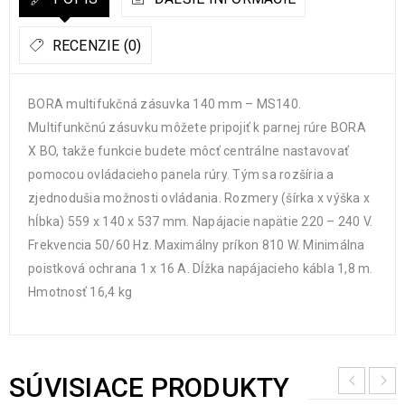
RECENZIE (0)
BORA multifukčná zásuvka 140 mm – MS140.
Multifunkčnú zásuvku môžete pripojiť k parnej rúre BORA
X BO, takže funkcie budete môcť centrálne nastavovať
pomocou ovládacieho panela rúry. Tým sa rozšíria a
zjednodušia možnosti ovládania. Rozmery (šírka x výška x
hĺbka) 559 x 140 x 537 mm. Napájacie napätie 220 – 240 V.
Frekvencia 50/60 Hz. Maximálny príkon 810 W. Minimálna
poistková ochrana 1 x 16 A. Dĺžka napájacieho kábla 1,8 m.
Hmotnosť 16,4 kg
SÚVISIACE PRODUKTY