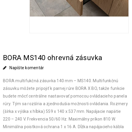
BORA MS140 ohrevná zásuvka
Napíšte komentár
BORA multifukčná zásuvka 140 mm – MS140. Multifunkčnú
zásuvku môžete pripojiť k parnej rúre BORA X BO, takže funkcie
budete môcť centrálne nastavovať pomocou ovládacieho panela
rúry. Tým sa rozšíria a zjednodušia možnosti ovládania. Rozmery
(šírka x výška x hĺbka) 559 x 140 x 537 mm. Napájacie napätie
220 – 240 V. Frekvencia 50/60 Hz. Maximálny príkon 810 W.
Minimálna poistková ochrana 1 x 16 A. Dĺžka napájacieho kábla