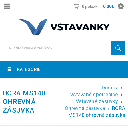
0 položka
-
0.00
€
KATEGÓRIE
Domov
›
BORA MS140
Vstavané spotrebiče
›
OHREVNÁ
Vstavané zásuvky
›
Ohrevná zásuvka
›
BORA
ZÁSUVKA
MS140 ohrevná zásuvka