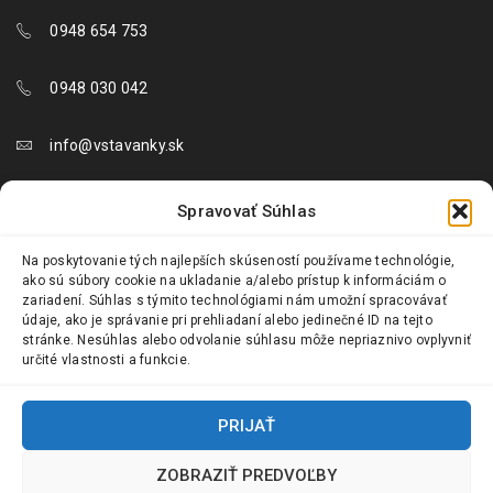
0948 654 753
0948 030 042
info@vstavanky.sk
objednavky@vstavanky.sk
Spravovať Súhlas
reklamacie@vstavanky.sk
Na poskytovanie tých najlepších skúseností používame technológie,
ako sú súbory cookie na ukladanie a/alebo prístup k informáciám o
zariadení. Súhlas s týmito technológiami nám umožní spracovávať
údaje, ako je správanie pri prehliadaní alebo jedinečné ID na tejto
stránke. Nesúhlas alebo odvolanie súhlasu môže nepriaznivo ovplyvniť
určité vlastnosti a funkcie.
© 2024 Vstavanky.sk. Všetky práva vyhradené.
PRIJAŤ
ZOBRAZIŤ PREDVOĽBY