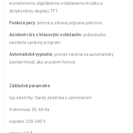
inovatívnemu digitálnemu ovládaciemu krúžku a
dotykovému displeju TFT
Funkcia pary:
šetrná a zdravá príprava pokrmov
Asistent rúry s hlasovým ovládaním:
jednoducho
nastavte správny program
Automatické vypnutie:
proces varenia sa automaticky
zastaví hneď, ako je pokrm hotový
Základné parametre
typ zástrčky: Gardy zástrčka s uzemnením
frekvencia: 50; 60 Hz
napätie: 220-240 V