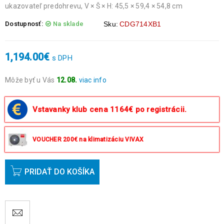
ukazovateľ predohrevu, V × Š × H: 45,5 × 59,4 × 54,8 cm
Dostupnosť:
Na sklade
Sku:
CDG714XB1
1,194.00
€
s DPH
Môže byť u Vás
12.08.
viac info
Objednávky prijaté do 14:00 expedujeme ešte v ten istý deň
okrem víkendov a sviatkov.
Vstavanky klub cena 1164€ po registrácii.
VOUCHER 200€ na klimatizáciu VIVAX
PRIDAŤ DO KOŠÍKA