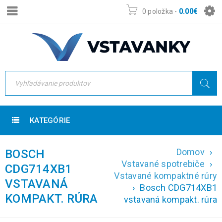
0 položka
-
0.00
€
KATEGÓRIE
Domov
›
BOSCH
Vstavané spotrebiče
›
CDG714XB1
Vstavané kompaktné rúry
VSTAVANÁ
›
Bosch CDG714XB1
KOMPAKT. RÚRA
vstavaná kompakt. rúra