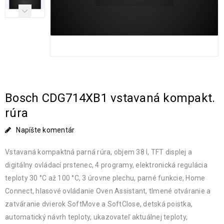
Bosch CDG714XB1 vstavaná kompakt.
rúra
Napíšte komentár
Vstavaná kompaktná parná rúra, objem 38 l, TFT displej a
digitálny ovládací prstenec, 4 programy, elektronická regulácia
teploty 30 °C až 100 °C, 3 úrovne plechu, parné funkcie, Home
Connect, hlasové ovládanie Oven Assistant, tlmené otváranie a
zatváranie dvierok SoftMove a SoftClose, detská poistka,
automatický návrh teploty, ukazovateľ aktuálnej teploty,