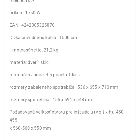
istenie: 10 A
príkon: 1750 W
EAN: 4242005325870
Dĺžka prívodného kábla: 1500 cm
Hmotnosť netto: 21,2 kg
materiál dverí: sklo
materiál ovládacieho panelu: Glass
rozmery zabaleného spotrebiča: 536 x 655 x 710 mm
rozmery spotrebiča: 455 x 594 x 548 mm
Požadovaná veľkosť otvoru pre inštaláciu (v x š x h): 450-
455
x 560-568 x 550 mm