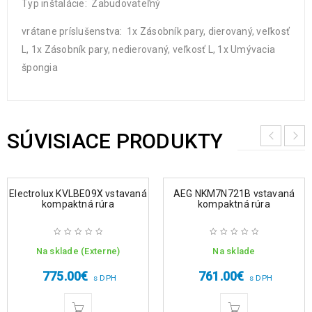
Typ inštalácie: Zabudovateľný
vrátane príslušenstva: 1x Zásobník pary, dierovaný, veľkosť
L, 1x Zásobník pary, nedierovaný, veľkosť L, 1x Umývacia
špongia
SÚVISIACE PRODUKTY
Electrolux KVLBE09X vstavaná
AEG NKM7N721B vstavaná
kompaktná rúra
kompaktná rúra
Na sklade (Externe)
Na sklade
775.00
€
761.00
€
s DPH
s DPH