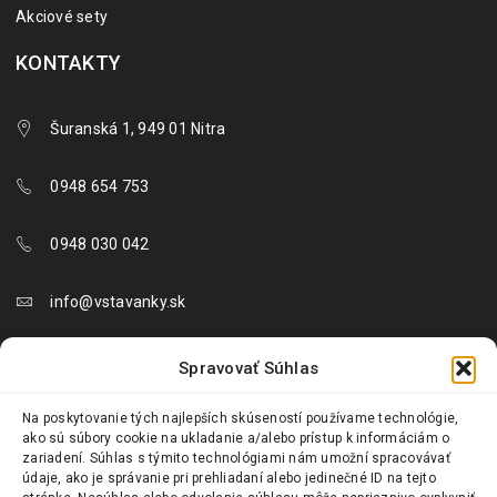
Akciové sety
KONTAKTY
Šuranská 1, 949 01 Nitra
0948 654 753
0948 030 042
info@vstavanky.sk
objednavky@vstavanky.sk
Spravovať Súhlas
reklamacie@vstavanky.sk
Na poskytovanie tých najlepších skúseností používame technológie,
ako sú súbory cookie na ukladanie a/alebo prístup k informáciám o
zariadení. Súhlas s týmito technológiami nám umožní spracovávať
údaje, ako je správanie pri prehliadaní alebo jedinečné ID na tejto