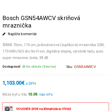
Bosch GSN54AWCV skriňová
mraznička
Napíšte komentár
ŠÍŘKA 70cm, 176 cm, jednodverová (šuplíková) mraznička 328l,
170 kWh/365 dní, No Frost, digitálny displej, výrobník ľadu, auto
super mrazenie, biela, 38 dB
Dostupnosť:
Na sklade (Externe)
Sku:
GSN54AWCV
1,103.00
€
s DPH
Môže byť u Vás
10.09.
viac info
Objednávky prijaté do 14:00 expedujeme ešte v ten istý deň
okrem víkendov a sviatkov.
VOUCHER 200€ na klimatizáciu VIVAX