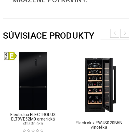
MRAZENÉ POTRAVINY.
SÚVISIACE PRODUKTY
Electrolux ELECTROLUX
ELT9VE52M0 americká
Electrolux EWUS020B5B
chladnička
vinotéka