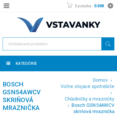
0 položka
-
0.00
€
KATEGÓRIE
Domov
›
BOSCH
Voľne stojace spotrebiče
GSN54AWCV
›
Chladničky a mrazničky
SKRIŇOVÁ
›
Bosch GSN54AWCV
MRAZNIČKA
skriňová mraznička