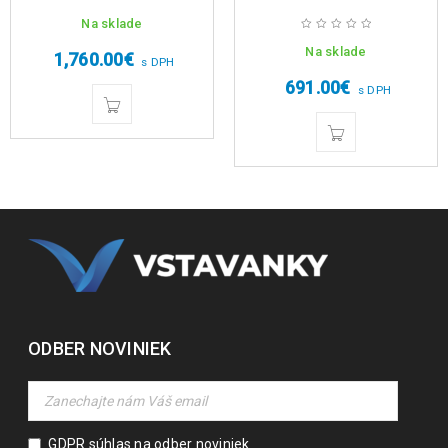
Na sklade
Na sklade
1,760.00
€
s DPH
691.00
€
s DPH
ODBER NOVINIEK
GDPR súhlas na odber noviniek