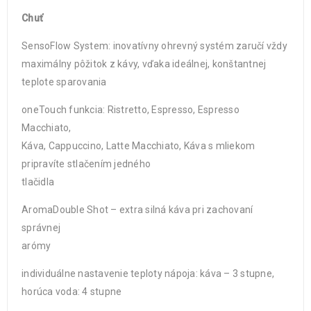
Chuť
SensoFlow System: inovatívny ohrevný systém zaručí vždy
maximálny pôžitok z kávy, vďaka ideálnej, konštantnej
teplote sparovania
oneTouch funkcia: Ristretto, Espresso, Espresso
Macchiato,
Káva, Cappuccino, Latte Macchiato, Káva s mliekom
pripravíte stlačením jedného
tlačidla
AromaDouble Shot – extra silná káva pri zachovaní
správnej
arómy
individuálne nastavenie teploty nápoja: káva – 3 stupne,
horúca voda: 4 stupne