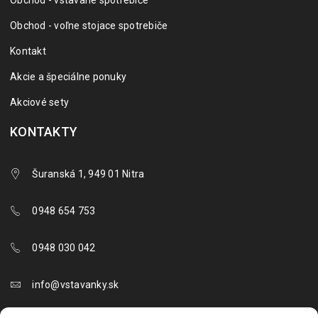
Obchod - vstavané spotrebiče
Obchod - voľne stojace spotrebiče
Kontakt
Akcie a špeciálne ponuky
Akciové sety
KONTAKTY
Šuranská 1, 949 01 Nitra
0948 654 753
0948 030 042
info@vstavanky.sk