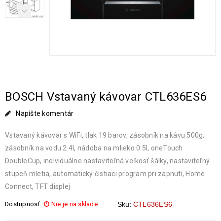
BOSCH Vstavaný kávovar CTL636ES6
Napíšte komentár
Vstavaný kávovar s WiFi, tlak 19 barov, zásobník na kávu 500g,
zásobník na vodu 2.4l, nádoba na mlieko 0.5l, oneTouch
DoubleCup, individuálne nastaviteľná veľkosť šálky, nastaviteľný
stupeň mletia, automatický čistiaci program pri zapnutí, Home
Connect, TFT displej
Dostupnosť:
Nie je na sklade
Sku:
CTL636ES6