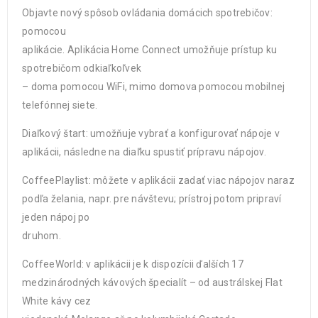
Objavte nový spôsob ovládania domácich spotrebičov:
pomocou
aplikácie. Aplikácia Home Connect umožňuje prístup ku
spotrebičom odkiaľkoľvek
– doma pomocou WiFi, mimo domova pomocou mobilnej
telefónnej siete.
Diaľkový štart: umožňuje vybrať a konfigurovať nápoje v
aplikácii, následne na diaľku spustiť prípravu nápojov.
CoffeePlaylist: môžete v aplikácii zadať viac nápojov naraz
podľa želania, napr. pre návštevu; prístroj potom pripraví
jeden nápoj po
druhom.
CoffeeWorld: v aplikácii je k dispozícii ďalších 17
medzinárodných kávových špecialít – od austrálskej Flat
White kávy cez