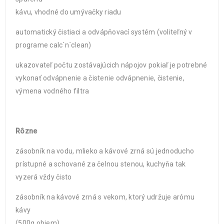
kávu, vhodné do umývačky riadu
automatický čistiaci a odvápňovací systém (voliteľný v
programe calc´n´clean)
ukazovateľ počtu zostávajúcich nápojov pokiaľ je potrebné
vykonať odvápnenie a čistenie odvápnenie, čistenie,
výmena vodného filtra
Rôzne
zásobník na vodu, mlieko a kávové zrná sú jednoducho
prístupné a schované za čelnou stenou, kuchyňa tak
vyzerá vždy čisto
zásobník na kávové zrná s vekom, ktorý udržuje arómu
kávy
(500g objem)