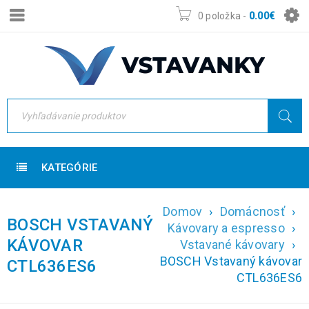
0 položka
-
0.00
€
KATEGÓRIE
Domov
›
Domácnosť
›
BOSCH VSTAVANÝ
Kávovary a espresso
›
KÁVOVAR
Vstavané kávovary
›
BOSCH Vstavaný kávovar
CTL636ES6
CTL636ES6