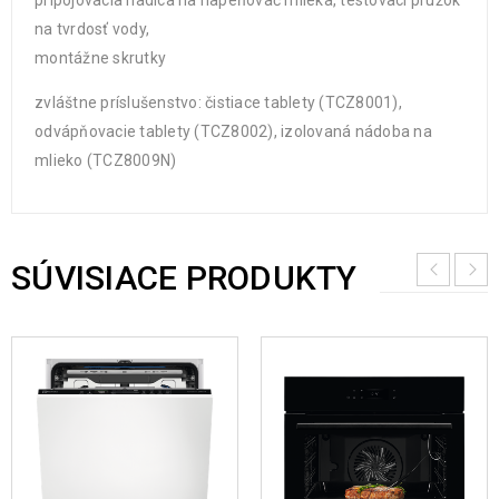
pripojovacia hadica na napeňovač mlieka, testovací prúžok
na tvrdosť vody,
montážne skrutky
zvláštne príslušenstvo: čistiace tablety (TCZ8001),
odvápňovacie tablety (TCZ8002), izolovaná nádoba na
mlieko (TCZ8009N)
SÚVISIACE PRODUKTY