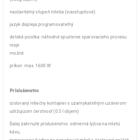
nastavitelný stupeň mletia (viacstupňové)
jazyk displeja programovateľný
detská poistka: náhodné spustenie sparovacieho procesu
nieje
možné
príkon: max. 1600 W
Príslušenstvo
izolovaný mliečny kontajner s uzamykateľným uzáverom
udržujúcim čerstvosť (0.5 l objem)
Ďalej zahrnuté príslušenstvo: odmerná lyžica na mletú
kávu,