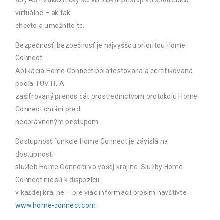
aby A01 zákaznícky servis získal prístup ku spotrebiču
virtuálne – ak tak
chcete a umožníte to.
Bezpečnosť: bezpečnosť je najvyššou prioritou Home
Connect.
Aplikácia Home Connect bola testovaná a certifikovaná
podľa TÜV IT. A
zašifrovaný prenos dát prostredníctvom protokolu Home
Connect chráni pred
neoprávneným prístupom.
Dostupnosť funkcie Home Connect je závislá na
dostupnosti
služieb Home Connect vo vašej krajine. Služby Home
Connect nie sú k dispozícii
v každej krajine – pre viac informácií prosím navštívte
www.home-connect.com