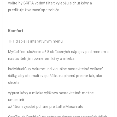
voliteľný BRITA vodný filter: vylepšuje chuť kávy a
predlžuje životnosť spotrebiča
Komfort
TFT displej s interatívnym menu
MyCoffee: uloženie až 8 obľúbených nápojov pod menom s
nastaviteľným pomerom kávy a mlieka
IndividualCup Volume: individuálne nastaviteľná veľkosť
šálky, aby ste mali svoju šálku naplnenú presne tak, ako
chcete
výpusť kávy a mlieka výškovo nastaviteľná: možné
umiestniť
až 15cm vysoké poháre pre Latte Macchiato