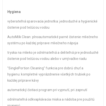
Hygiena
vyberateľná sparovacia jednotka: jednoduché a hygienické
čistenie pod tečúcou vodou
AutoMilk Clean: plnoautomatické parné čistenie mliečneho
systému po každej príprave mliečneho nápoja
tryska na mlieko je odnímateľná a deliteľná pre jednoduché
čistenie pod tečúcou vodou alebo v umývačke riadu
"SinglePortion Cleaning" funkcia pre dobrú chuť a
hygienu: kompletné vyprázdnenie všetkých trubiek po
každej príprave kávy
automatický čistiaci program pri vypnutí, pri zapnutí
odnímateľná odkvapkávacia miska a nádoba pre použitú
sparenú