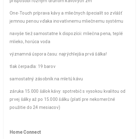
prispôsobí rôznym druhom kávových zŕn
One-Touch príprava kávy a mliečnych špecialít so zvlášť
jemnou penou vďaka inovatívnemu mliečnemu systému
navyše tiež samostatne k dispozícii: mliečna pena, teplé
mlieko, horúca voda
významná úspora času: najrýchlejšia prvá šálka!
tlak čerpadla: 19 barov
samostatný zásobník na mletú kávu
záruka 15.000 šálok kávy: spotrebič s vysokou kvalitou od
prvej šálky až po 15.000 šálku (platí pre nekomerčné
použitie do 24 mesiacov)
Home Connect