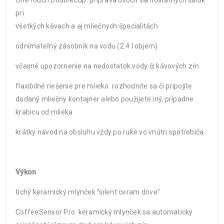
OneTouch DoubleCup: príprava dvoch samostatných šálok
pri
všetkých kávach a aj mliečnych špecialitách
odnímateľný zásobník na vodu (2.4 l objem)
včasné upozornenie na nedostatok vody či kávových zŕn
flaxibilné riešenie pre mlieko: rozhodnite sa či pripojíte
dodaný mliečny kontajner alebo použijete iný, prípadne
krabicu od mlieka
krátky návod na obsluhu vždy po ruke vo vnútri spotrebiča
Výkon
tichý keramický mlynček "silent ceram drive"
CoffeeSensor Pro: keramický mlynček sa automaticky