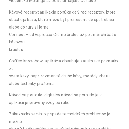
viedenské Melange až po kolumbijské Cortado.
Kávové recepty: aplikácia ponúka celý rad receptov, ktoré
obsahujú kávu, ktoré môžu byť prenesené do spotrebiča
alebo do rúry s Home
Connect – od Espresso Crème brûlée až po srnčí chrbát s
kávovou
krustou.
Coffee know-how: aplikácia obsahuje zaujímavé poznatky
zo
sveta kávy, napr. rozmanité druhy kávy, metódy zberu
alebo techniky praženia.
Návod na použitie: digitálny návod na použitie je v
aplikácii pripravený vždy po ruke.
Zákaznícky servis: v prípade technických problémov je
možné