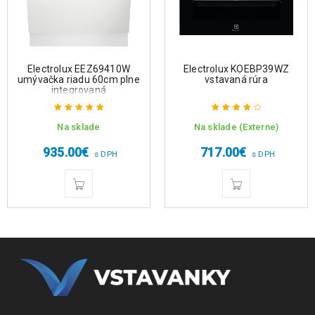
Electrolux EEZ69410W
Electrolux KOEBP39WZ
umývačka riadu 60cm plne
vstavaná rúra
integrovaná
Na sklade
Na sklade (Externe)
Hodnotenie
Hodnotenie
5.00
z 5
4.25
z 5
935.00
€
717.00
€
s DPH
s DPH