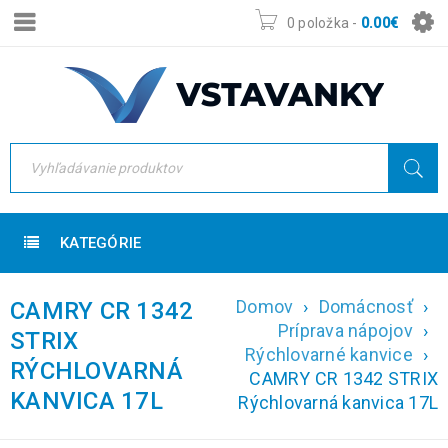
0 položka
-
0.00
€
KATEGÓRIE
Domov
›
Domácnosť
›
CAMRY CR 1342
Príprava nápojov
›
STRIX
Rýchlovarné kanvice
›
RÝCHLOVARNÁ
CAMRY CR 1342 STRIX
KANVICA 17L
Rýchlovarná kanvica 17L