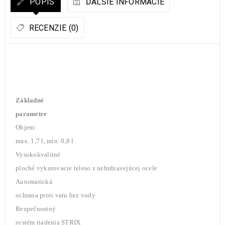
POPIS
ĎALŠIE INFORMÁCIE
RECENZIE (0)
Základné
parametre
Objem:
max. 1,7 l, min. 0,8 l
Vysokokvalitné
ploché vykurovacie teleso z nehrdzavejúcej ocele
Automatická
ochrana proti varu bez vody
Bezpečnostný
systém riadenia STRIX