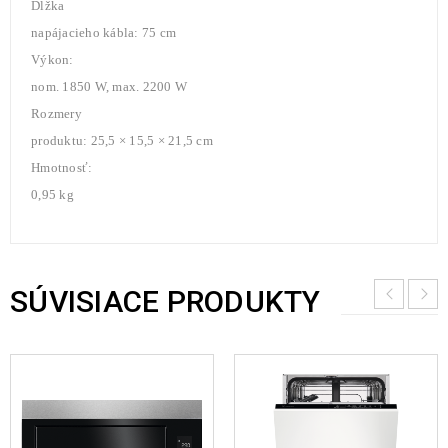
Dĺžka
napájacieho kábla: 75 cm
Výkon:
nom. 1850 W, max. 2200 W
Rozmery
produktu: 25,5 × 15,5 × 21,5 cm
Hmotnosť:
0,95 kg
SÚVISIACE PRODUKTY