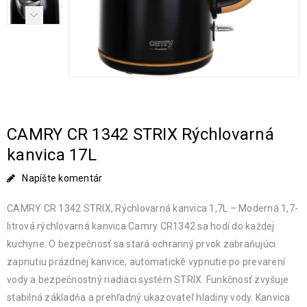
CAMRY CR 1342 STRIX Rýchlovarná
kanvica 17L
Napíšte komentár
CAMRY CR 1342 STRIX, Rýchlovarná kanvica 1,7L – Moderná 1,7-
litrová rýchlovarná kanvica Camry CR1342 sa hodí do každej
kuchyne. O bezpečnosť sa stará ochranný prvok zabraňujúci
zapnutiu prázdnej kanvice, automatické vypnutie po prevarení
vody a bezpečnostný riadiaci systém STRIX. Funkčnosť zvyšuje
stabilná základňa a prehľadný ukazovateľ hladiny vody. Kanvica