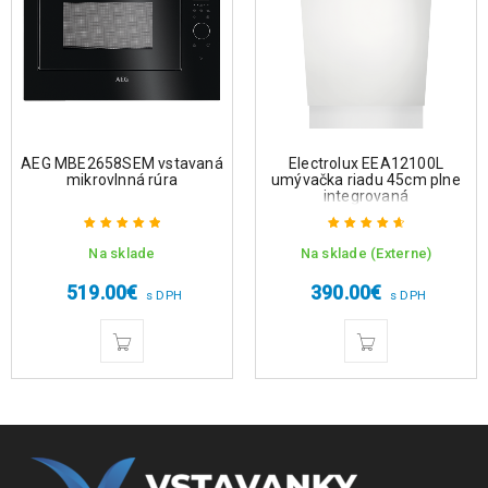
AEG MBE2658SEM vstavaná
Electrolux EEA12100L
mikrovlnná rúra
umývačka riadu 45cm plne
integrovaná
Na sklade
Na sklade (Externe)
Hodnotenie
Hodnotenie
5.00
z 5
4.75
z 5
519.00
€
390.00
€
s DPH
s DPH