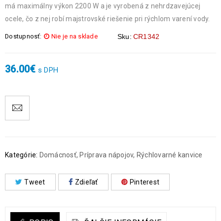
má maximálny výkon 2200 W a je vyrobená z nehrdzavejúcej
ocele, čo z nej robí majstrovské riešenie pri rýchlom varení vody.
Dostupnosť:
Nie je na sklade
Sku:
CR1342
36.00
€
s DPH
Kategórie:
Domácnosť
,
Príprava nápojov
,
Rýchlovarné kanvice
Tweet
Zdieľať
Pinterest