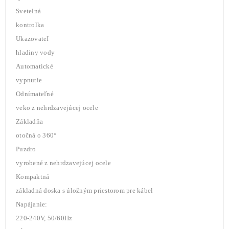
Svetelná
kontrolka
Ukazovateľ
hladiny vody
Automatické
vypnutie
Odnímateľné
veko z nehrdzavejúcej ocele
Základňa
otočná o 360°
Puzdro
vyrobené z nehrdzavejúcej ocele
Kompaktná
základná doska s úložným priestorom pre kábel
Napájanie:
220-240V, 50/60Hz