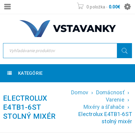
0 položka
-
0.00
€
KATEGÓRIE
Domov
›
Domácnosť
›
ELECTROLUX
Varenie
›
E4TB1-6ST
Mixéry a šľahače
›
Electrolux E4TB1-6ST
STOLNÝ MIXÉR
stolný mixér