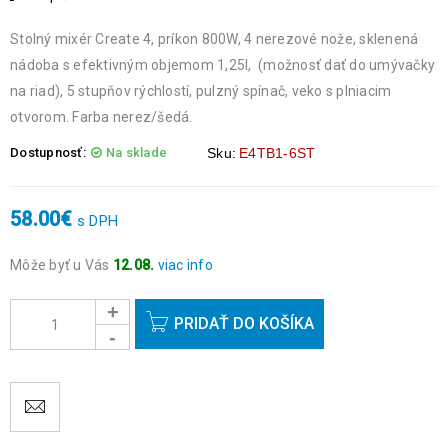
Stolný mixér Create 4, príkon 800W, 4 nerezové nože, sklenená
nádoba s efektivným objemom 1,25l, (možnosť dať do umývačky
na riad), 5 stupňov rýchlostí, pulzný spínač, veko s plniacim
otvorom. Farba nerez/šedá.
Dostupnosť:
Na sklade
Sku:
E4TB1-6ST
58.00
€
s DPH
Môže byť u Vás
12.08.
viac info
Objednávky prijaté do 14:00 expedujeme ešte v ten istý deň
okrem víkendov a sviatkov.
PRIDAŤ DO KOŠÍKA