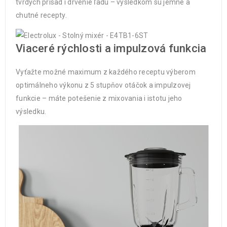
tvrdých prísad i drvenie ľadu – výsledkom sú jemné a
chutné recepty.
Viaceré rýchlosti a impulzová funkcia
Vyťažte možné maximum z každého receptu výberom
optimálneho výkonu z 5 stupňov otáčok a impulzovej
funkcie – máte potešenie z mixovania i istotu jeho
výsledku.