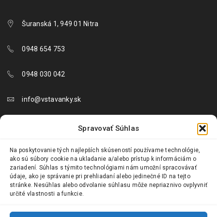
Šuranská 1, 949 01 Nitra
0948 654 753
0948 030 042
info@vstavanky.sk
objednavky@vstavanky.sk
Spravovať Súhlas
reklamacie@vstavanky.sk
Na poskytovanie tých najlepších skúseností používame technológie,
ako sú súbory cookie na ukladanie a/alebo prístup k informáciám o
zariadení. Súhlas s týmito technológiami nám umožní spracovávať
údaje, ako je správanie pri prehliadaní alebo jedinečné ID na tejto
stránke. Nesúhlas alebo odvolanie súhlasu môže nepriaznivo ovplyvniť
určité vlastnosti a funkcie.