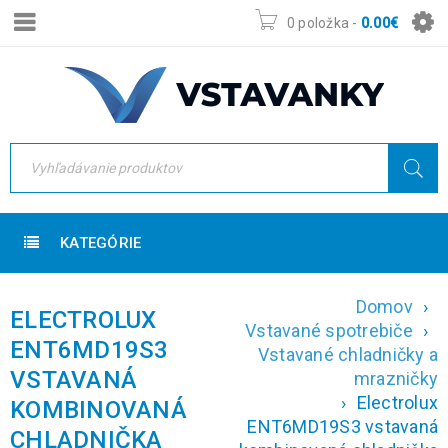
0 položka
-
0.00
€
KATEGÓRIE
Domov
›
ELECTROLUX
Vstavané spotrebiče
›
ENT6MD19S3
Vstavané chladničky a
VSTAVANÁ
mrazničky
›
Electrolux
KOMBINOVANÁ
ENT6MD19S3 vstavaná
CHLADNIČKA