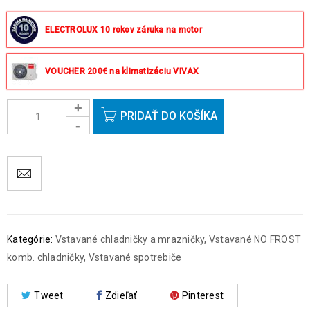
Objednávky prijaté do 14:00 expedujeme ešte v ten istý deň
okrem víkendov a sviatkov.
ELECTROLUX 10 rokov záruka na motor
VOUCHER 200€ na klimatizáciu VIVAX
PRIDAŤ DO KOŠÍKA
Kategórie:
Vstavané chladničky a mrazničky
,
Vstavané NO FROST
komb. chladničky
,
Vstavané spotrebiče
Tweet
Zdieľať
Pinterest