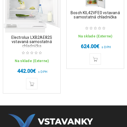
Bosch KIL42VFE0 vstavaná
samostatná chladnička
Na sklade (Externe)
Electrolux LXB2AE82S
vstavaná samostatná
624.00
€
chladnička
s DPH
Na sklade (Externe)
442.00
€
s DPH