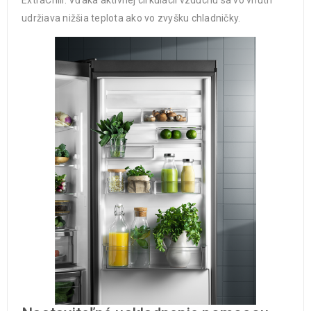
ExtraChill. Vďaka aktívnej cirkulácii vzduchu sa vo vnútri
udržiava nižšia teplota ako vo zvyšku chladničky.