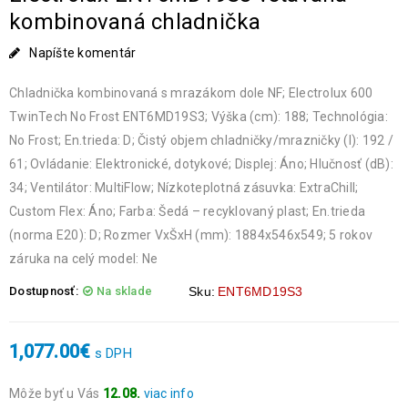
kombinovaná chladnička
Napíšte komentár
Chladnička kombinovaná s mrazákom dole NF; Electrolux 600
TwinTech No Frost ENT6MD19S3; Výška (cm): 188; Technológia:
No Frost; En.trieda: D; Čistý objem chladničky/mrazničky (l): 192 /
61; Ovládanie: Elektronické, dotykové; Displej: Áno; Hlučnosť (dB):
34; Ventilátor: MultiFlow; Nízkoteplotná zásuvka: ExtraChill;
Custom Flex: Áno; Farba: Šedá – recyklovaný plast; En.trieda
(norma E20): D; Rozmer VxŠxH (mm): 1884x546x549; 5 rokov
záruka na celý model: Ne
Dostupnosť:
Na sklade
Sku:
ENT6MD19S3
1,077.00
€
s DPH
Môže byť u Vás
12.08.
viac info