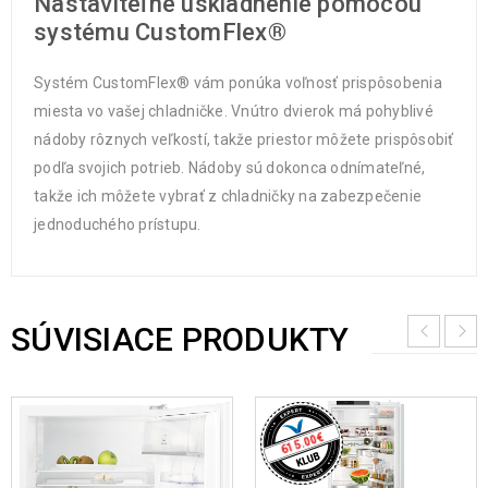
Nastaviteľné uskladnenie pomocou
systému CustomFlex®
Systém CustomFlex® vám ponúka voľnosť prispôsobenia
miesta vo vašej chladničke. Vnútro dvierok má pohyblivé
nádoby rôznych veľkostí, takže priestor môžete prispôsobiť
podľa svojich potrieb. Nádoby sú dokonca odnímateľné,
takže ich môžete vybrať z chladničky na zabezpečenie
jednoduchého prístupu.
SÚVISIACE PRODUKTY
€
615.00