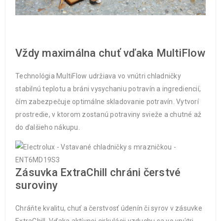
Vždy maximálna chuť vďaka MultiFlow
Technológia MultiFlow udržiava vo vnútri chladničky
stabilnú teplotu a bráni vysychaniu potravín a ingrediencií,
čím zabezpečuje optimálne skladovanie potravín. Vytvorí
prostredie, v ktorom zostanú potraviny svieže a chutné až
do ďalšieho nákupu.
Zásuvka ExtraChill chráni čerstvé
suroviny
Chráňte kvalitu, chuť a čerstvosť údenín či syrov v zásuvke