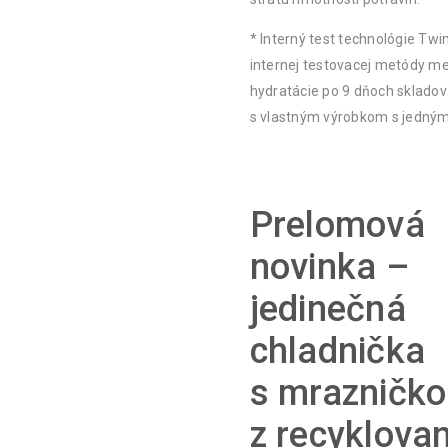
* Interný test technológie Tw
internej testovacej metódy m
hydratácie po 9 dňoch skladov
s vlastným výrobkom s jedný
Prelomová
novinka –
jedinečná
chladnička
s mrazničk
z recyklova