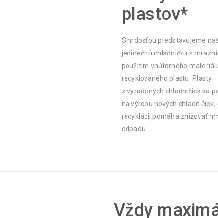
plastov*
S hrdosťou predstavujeme na
jedinečnú chladničku s mrazni
použitím vnútorného materiál
recyklovaného plastu. Plasty
z vyradených chladničiek sa p
na výrobu nových chladničiek,
recyklácii pomáha znižovať m
odpadu.
Vždy maximá