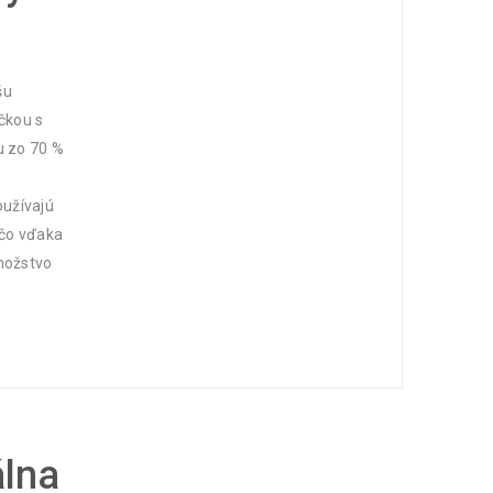
šu
čkou s
u zo 70 %
oužívajú
 čo vďaka
nožstvo
lna