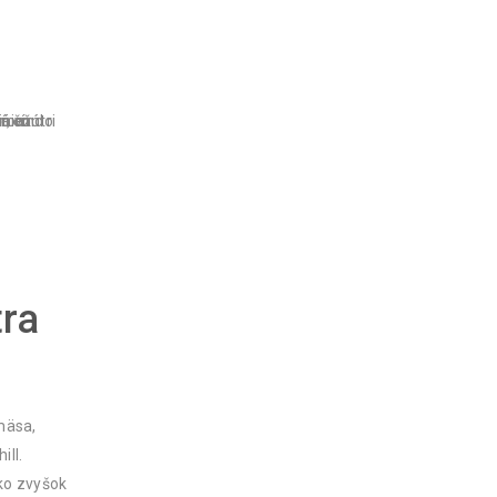
ra
 mäsa,
ill.
ako zvyšok