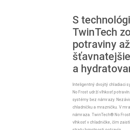
S technológ
TwinTech z
potraviny a
šťavnatejši
a hydratova
Inteligentný dvojitý chladiac
No Frost udrží vlhkosť potraví
systémy bez námrazy. Nezávis
chladničku a mrazničku. V mra
námraza. TwinTech® No Frost
vlhkosť v chladničke, čím zaist
stratu hmotnosti potravín.