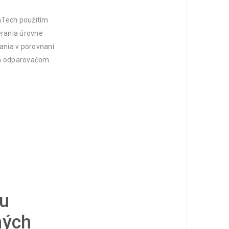
inTech použitím
erania úrovne
ania v porovnaní
m odparovačom.
ou
ných