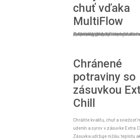
chuť vďaka
MultiFlow
Technológia MultiFlow udržiava vo vnútri chladničky stabilnú teplotu a bráni vysychaniu potravín a ingrediencií, čím zabezpečuje optimálne skladovanie potravín. Vytvorí prostredie, v ktorom zostanú potraviny svieže a chutné až do ďalšieho nákupu.
Chránené
potraviny so
zásuvkou Ext
Chill
Chráňte kvalitu, chuť a sviežosť
udenín a syrov v zásuvke Extra Ch
Zásuvka udržuje nižšiu teplotu 