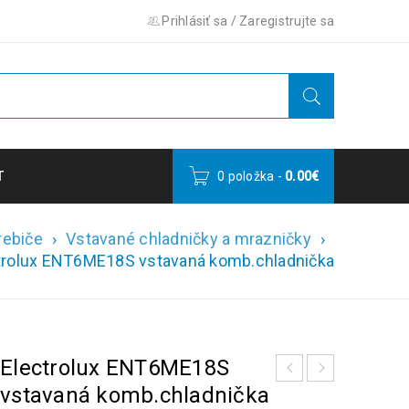
Prihlásiť sa
/
Zaregistrujte sa
T
0 položka
-
0.00
€
rebiče
›
Vstavané chladničky a mrazničky
›
trolux ENT6ME18S vstavaná komb.chladnička
Electrolux ENT6ME18S
vstavaná komb.chladnička