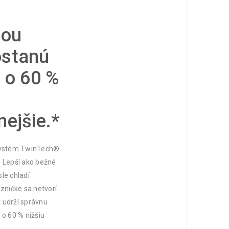
iou
ostanú
ž o 60 %
e
nejšie.*
i systém TwinTech®
n. Lepší ako bežné
le chladí
zničke sa netvorí
 udrží správnu
í o 60 % nižšiu