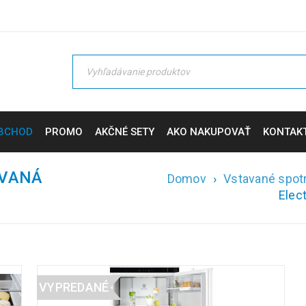
BCHOD
PROMO
AKČNÉ SETY
AKO NAKUPOVAŤ
KONTAK
AVANÁ
Domov
›
Vstavané spot
Elec
VYPREDANÉ