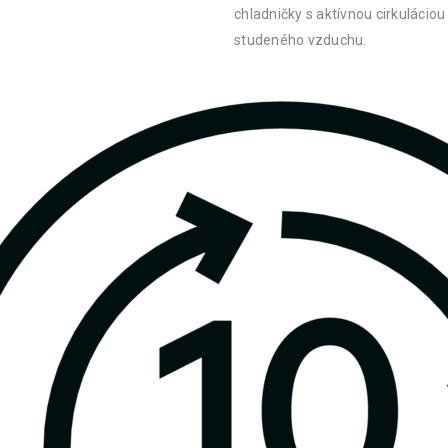
chladničky s aktívnou cirkuláciou
studeného vzduchu.