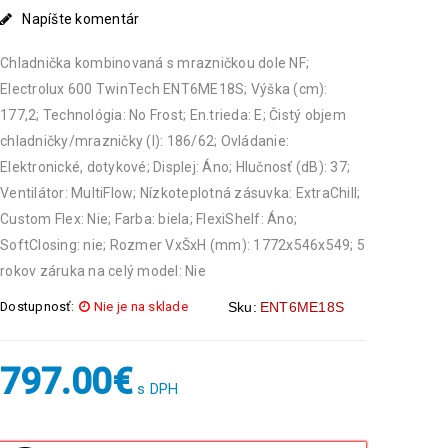
Napíšte komentár
Chladnička kombinovaná s mrazničkou dole NF;
Electrolux 600 TwinTech ENT6ME18S; Výška (cm):
177,2; Technológia: No Frost; En.trieda: E; Čistý objem
chladničky/mrazničky (l): 186/62; Ovládanie:
Elektronické, dotykové; Displej: Áno; Hlučnosť (dB): 37;
Ventilátor: MultiFlow; Nízkoteplotná zásuvka: ExtraChill;
Custom Flex: Nie; Farba: biela; FlexiShelf: Áno;
SoftClosing: nie; Rozmer VxŠxH (mm): 1772x546x549; 5
rokov záruka na celý model: Nie
Dostupnosť:
Nie je na sklade
Sku:
ENT6ME18S
797.00
€
s DPH