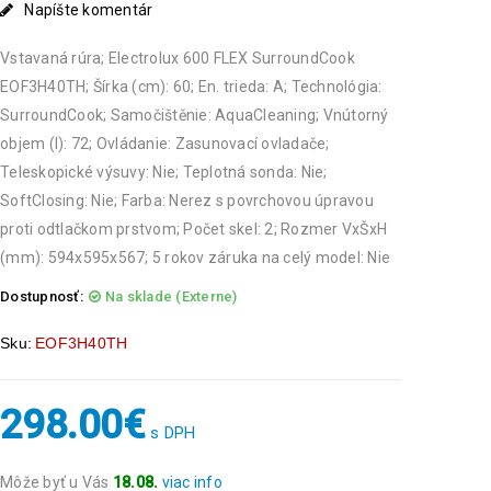
Napíšte komentár
Vstavaná rúra; Electrolux 600 FLEX SurroundCook
EOF3H40TH; Šírka (cm): 60; En. trieda: A; Technológia:
SurroundCook; Samočištěnie: AquaCleaning; Vnútorný
objem (l): 72; Ovládanie: Zasunovací ovladače;
Teleskopické výsuvy: Nie; Teplotná sonda: Nie;
SoftClosing: Nie; Farba: Nerez s povrchovou úpravou
proti odtlačkom prstvom; Počet skel: 2; Rozmer VxŠxH
(mm): 594x595x567; 5 rokov záruka na celý model: Nie
Dostupnosť:
Na sklade (Externe)
Sku:
EOF3H40TH
298.00
€
s DPH
Môže byť u Vás
18.08.
viac info