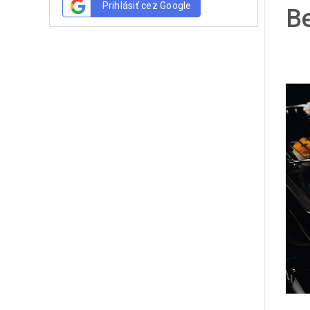
Prihlásiť cez Google
Be