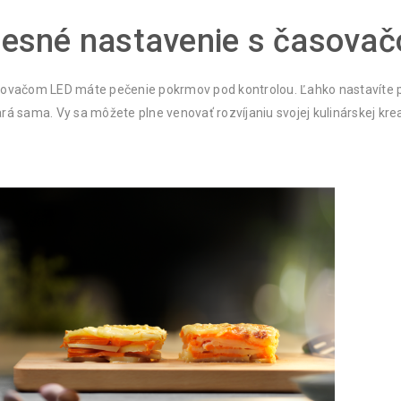
resné nastavenie s časova
ovačom LED máte pečenie pokrmov pod kontrolou. Ľahko nastavíte pr
rá sama. Vy sa môžete plne venovať rozvíjaniu svojej kulinárskej kreat