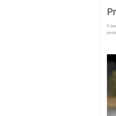
P
S čas
posta