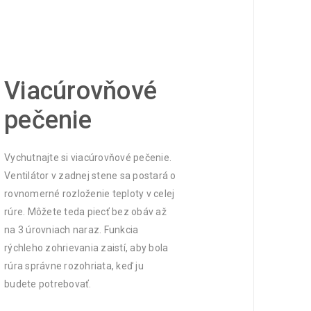
Viacúrovňové
pečenie
Vychutnajte si viacúrovňové pečenie.
Ventilátor v zadnej stene sa postará o
rovnomerné rozloženie teploty v celej
rúre. Môžete teda piecť bez obáv až
na 3 úrovniach naraz. Funkcia
rýchleho zohrievania zaistí, aby bola
rúra správne rozohriata, keď ju
budete potrebovať.