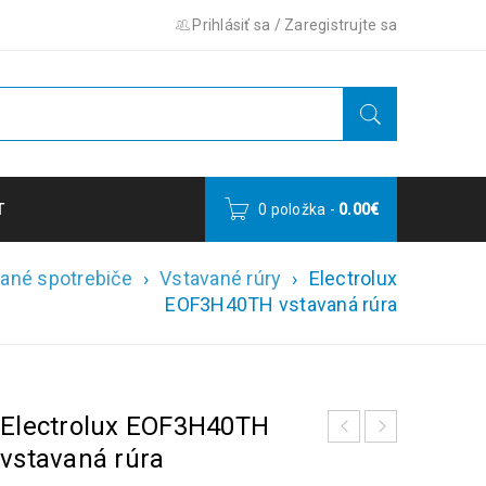
Prihlásiť sa
/
Zaregistrujte sa
T
0 položka
-
0.00
€
ané spotrebiče
›
Vstavané rúry
›
Electrolux
EOF3H40TH vstavaná rúra
Electrolux EOF3H40TH
vstavaná rúra