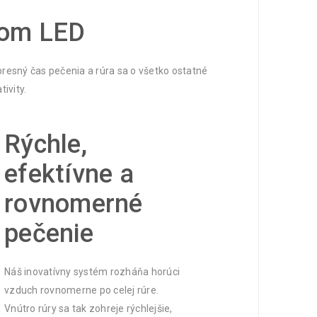
čom LED
esný čas pečenia a rúra sa o všetko ostatné
ivity.
Rýchle,
efektívne a
rovnomerné
pečenie
Náš inovatívny systém rozháňa horúci
vzduch rovnomerne po celej rúre.
Vnútro rúry sa tak zohreje rýchlejšie,