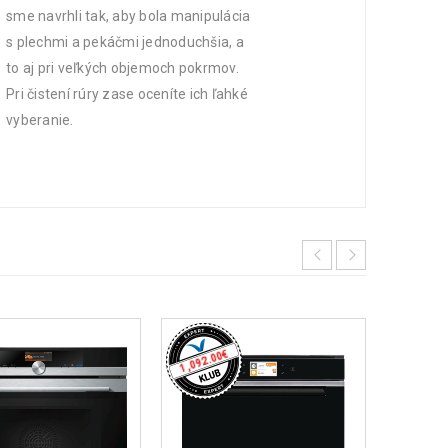
sme navrhli tak, aby bola manipulácia
s plechmi a pekáčmi jednoduchšia, a
to aj pri veľkých objemoch pokrmov.
Pri čistení rúry zase oceníte ich ľahké
vyberanie.
€
1,092.00