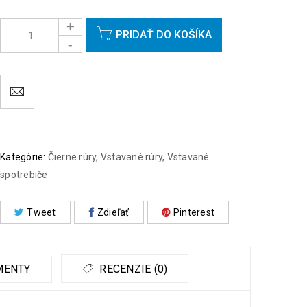
Objednávky prijaté do 14:00 expedujeme ešte v ten
istý deň okrem víkendov a sviatkov.
PRIDAŤ DO KOŠÍKA
Kategórie:
Čierne rúry
,
Vstavané rúry
,
Vstavané
spotrebiče
Tweet
Zdieľať
Pinterest
MENTY
RECENZIE (0)