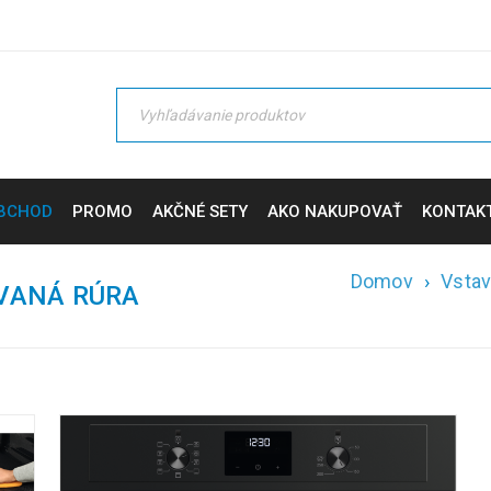
BCHOD
PROMO
AKČNÉ SETY
AKO NAKUPOVAŤ
KONTAK
Domov
›
Vstav
VANÁ RÚRA