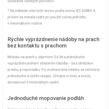
vysávanie všetkých povrchov.
* Na základe interných testov podľa normy IEC 62885-4,
pričom sa merala výdrž pri použití ručnej jednotky
v minimálnom režime.
Rýchle vyprázdnenie nádoby na prach
bez kontaktu s prachom
Nádobu na prach s objemom 0,6 litra jednoducho
vyprázdnite jedným stlačením tlačidla – bez obláčikov
prachu a neporiadku. Po uvoľnení dna nádoby sa nečistoty
jednoducho a rýchlo vysypú. Užívajte si čistú a sviežu
domácnosť s minimálnym úsilím.
Jednoduché mopovanie podláh