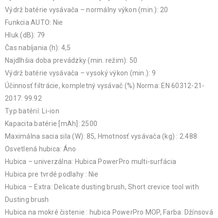
Výdrž batérie vysávača – normálny výkon (min.): 20
Funkcia AUTO: Nie
Hluk (dB): 79
Čas nabíjania (h): 4,5
Najdlhšia doba prevádzky (min. režim): 50
Výdrž batérie vysávača – vysoký výkon (min.): 9
Účinnosť filtrácie, kompletný vysávač (%) Norma: EN 60312-21-
2017: 99.92
Typ batérií: Li-ion
Kapacita batérie [mAh]: 2500
Maximálna sacia sila (W): 85, Hmotnosť vysávača (kg) : 2.488
Osvetlená hubica: Áno
Hubica – univerzálna: Hubica PowerPro multi-surfácia
Hubica pre tvrdé podlahy : Nie
Hubica – Extra: Delicate dusting brush, Short crevice tool with
Dusting brush
Hubica na mokré čistenie : hubica PowerPro MOP, Farba: Džínsová