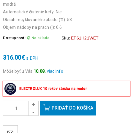
modrá
Automatické čistenie kefy: Nie
Obsah recyklovaného plastu (%): 53
Objem nádoby na prach (l): 0.6
Dostupnosť:
Na sklade
Sku:
EP61H21WET
316.00
€
s DPH
Môže byť u Vás
10.08.
viac info
Objednávky prijaté do 14:00 expedujeme ešte v ten istý deň
okrem víkendov a sviatkov.
ELECTROLUX 10 rokov záruka na motor
PRIDAŤ DO KOŠÍKA