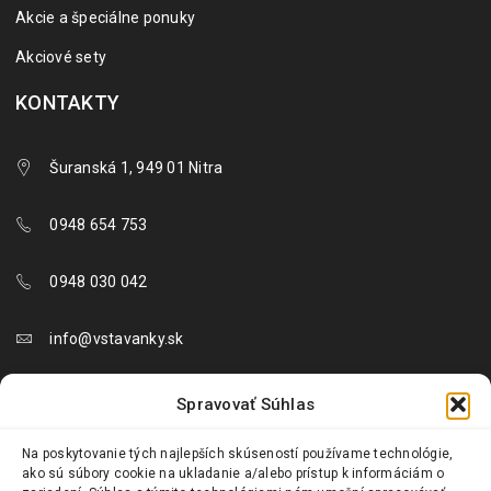
Akcie a špeciálne ponuky
Akciové sety
KONTAKTY
Šuranská 1, 949 01 Nitra
0948 654 753
0948 030 042
info@vstavanky.sk
objednavky@vstavanky.sk
Spravovať Súhlas
reklamacie@vstavanky.sk
Na poskytovanie tých najlepších skúseností používame technológie,
ako sú súbory cookie na ukladanie a/alebo prístup k informáciám o