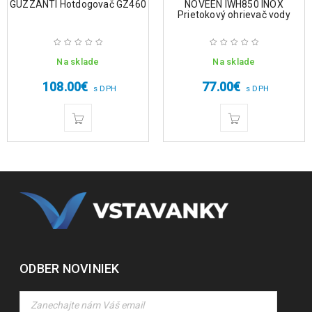
GUZZANTI Hotdogovač GZ460
NOVEEN IWH850 INOX
Prietokový ohrievač vody
Na sklade
Na sklade
108.00
€
77.00
€
s DPH
s DPH
ODBER NOVINIEK