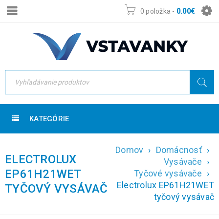
0 položka
-
0.00
€
KATEGÓRIE
Domov
›
Domácnosť
›
ELECTROLUX
Vysávače
›
EP61H21WET
Tyčové vysávače
›
Electrolux EP61H21WET
TYČOVÝ VYSÁVAČ
tyčový vysávač