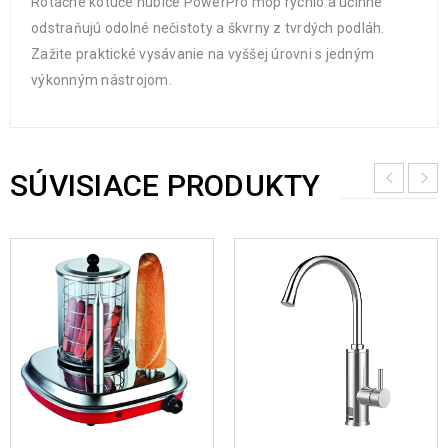
Rotačné kotúče hubice PowerPro mop rýchlo a účinne
odstraňujú odolné nečistoty a škvrny z tvrdých podláh.
Zažite praktické vysávanie na vyššej úrovni s jedným
výkonným nástrojom.
SÚVISIACE PRODUKTY