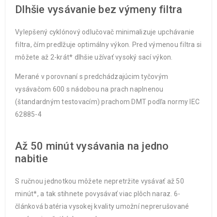
Dlhšie vysávanie bez výmeny filtra
Vylepšený cyklónový odlučovač minimalizuje upchávanie
filtra, čím predlžuje optimálny výkon. Pred výmenou filtra si
môžete až 2-krát* dlhšie užívať vysoký sací výkon.
Merané v porovnaní s predchádzajúcim tyčovým
vysávačom 600 s nádobou na prach naplnenou
(štandardným testovacím) prachom DMT podľa normy IEC
62885-4
Až 50 minút vysávania na jedno
nabitie
S ručnou jednotkou môžete nepretržite vysávať až 50
minút*, a tak stihnete povysávať viac plôch naraz. 6-
článková batéria vysokej kvality umožní neprerušované