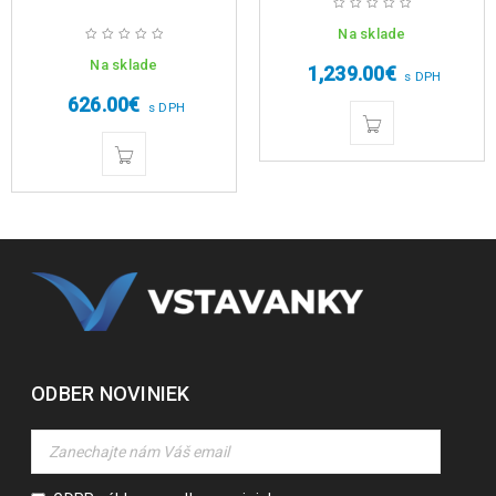
Na sklade
Na sklade
1,239.00
€
s DPH
626.00
€
s DPH
ODBER NOVINIEK