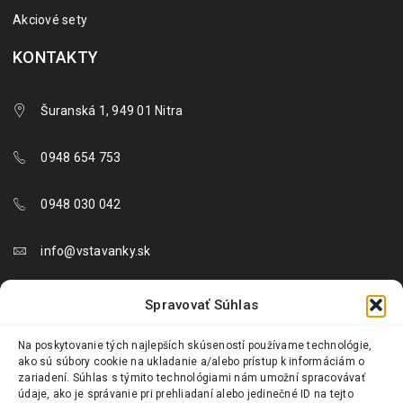
Akciové sety
KONTAKTY
Šuranská 1, 949 01 Nitra
0948 654 753
0948 030 042
info@vstavanky.sk
objednavky@vstavanky.sk
Spravovať Súhlas
reklamacie@vstavanky.sk
Na poskytovanie tých najlepších skúseností používame technológie,
ako sú súbory cookie na ukladanie a/alebo prístup k informáciám o
zariadení. Súhlas s týmito technológiami nám umožní spracovávať
údaje, ako je správanie pri prehliadaní alebo jedinečné ID na tejto