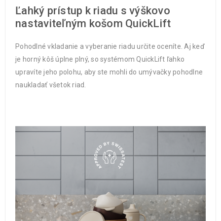
Ľahký prístup k riadu s výškovo
nastaviteľným košom QuickLift
Pohodlné vkladanie a vyberanie riadu určite oceníte. Aj keď
je horný kôš úplne plný, so systémom QuickLift ľahko
upravíte jeho polohu, aby ste mohli do umývačky pohodlne
naukladať všetok riad.