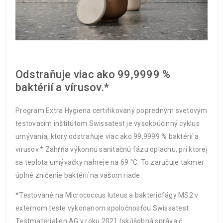
Odstraňuje viac ako 99,9999 %
baktérií a vírusov.*
Program Extra Hygiena certifikovaný popredným svetovým
testovacím inštitútom Swissatest je vysokoúčinný cyklus
umývania, ktorý odstraňuje viac ako 99,9999 % baktérií a
vírusov.* Zahŕňa výkonnú sanitačnú fázu oplachu, pri ktorej
sa teplota umývačky nahreje na 69 °C. To zaručuje takmer
úplné zničenie baktérií na vašom riade.
*Testované na Micrococcus luteus a bakteriofágy MS2 v
externom teste vykonanom spoločnosťou Swissatest
Testmaterialien AG v roku 2021 (skúšobná správa č.