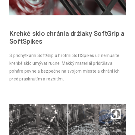
Krehké sklo chránia držiaky SoftGrip a
SoftSpikes
S príchytkami SoftGrip a hrotmi SoftSpikes už nemusíte
krehké sklo umývať ručne. Mäkký materiál pridržiava
poháre pevne a bezpečne na svojom mieste a chráni ich
pred prasknutím a rozbitím.