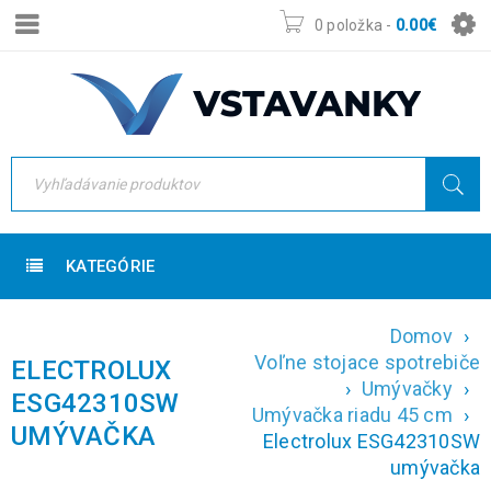
0 položka
-
0.00
€
KATEGÓRIE
Domov
›
Voľne stojace spotrebiče
ELECTROLUX
›
Umývačky
›
ESG42310SW
Umývačka riadu 45 cm
›
UMÝVAČKA
Electrolux ESG42310SW
umývačka