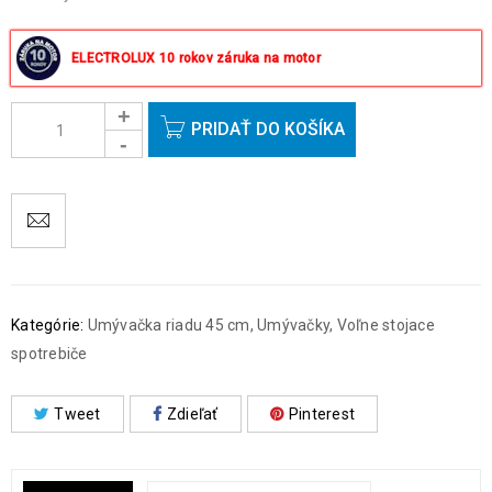
Objednávky prijaté do 14:00 expedujeme ešte v ten istý deň
okrem víkendov a sviatkov.
ELECTROLUX 10 rokov záruka na motor
PRIDAŤ DO KOŠÍKA
Kategórie:
Umývačka riadu 45 cm
,
Umývačky
,
Voľne stojace
spotrebiče
Tweet
Zdieľať
Pinterest