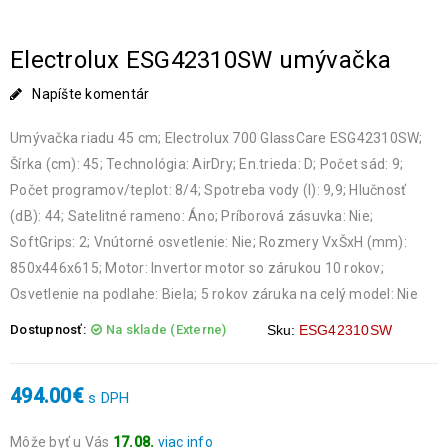
Electrolux ESG42310SW umývačka
Napíšte komentár
Umývačka riadu 45 cm; Electrolux 700 GlassCare ESG42310SW;
Šírka (cm): 45; Technológia: AirDry; En.trieda: D; Počet sád: 9;
Počet programov/teplot: 8/4; Spotreba vody (l): 9,9; Hlučnosť
(dB): 44; Satelitné rameno: Áno; Príborová zásuvka: Nie;
SoftGrips: 2; Vnútorné osvetlenie: Nie; Rozmery VxŠxH (mm):
850x446x615; Motor: Invertor motor so zárukou 10 rokov;
Osvetlenie na podlahe: Biela; 5 rokov záruka na celý model: Nie
Dostupnosť:
Na sklade (Externe)
Sku:
ESG42310SW
494.00
€
s DPH
Môže byť u Vás
17.08.
viac info