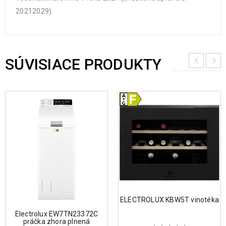
20212029).
SÚVISIACE PRODUKTY
ELECTROLUX KBW5T vinotéka
Electrolux EW7TN23372C
práčka zhora plnená