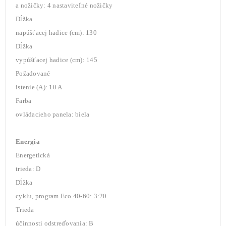
a nožičky: 4 nastaviteľné nožičky
Dĺžka
napúšťacej hadice (cm): 130
Dĺžka
vypúšťacej hadice (cm): 145
Požadované
istenie (A): 10 A
Farba
ovládacieho panela: biela
Energia
Energetická
trieda: D
Dĺžka
cyklu, program Eco 40-60: 3:20
Trieda
účinnosti odstreďovania: B