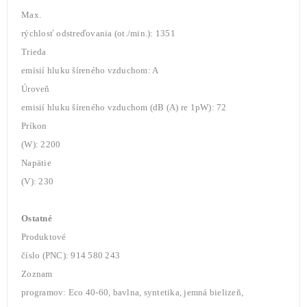
Max.
rýchlosť odstreďovania (ot./min.): 1351
Trieda
emisií hluku šíreného vzduchom: A
Úroveň
emisií hluku šíreného vzduchom (dB (A) re 1pW): 72
Príkon
(W): 2200
Napätie
(V): 230
Ostatné
Produktové
číslo (PNC): 914 580 243
Zoznam
programov: Eco 40-60, bavlna, syntetika, jemná bielizeň,