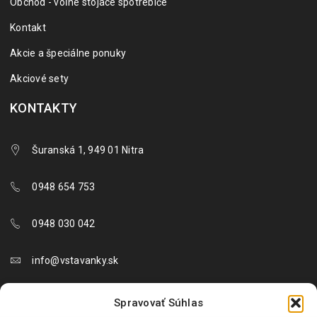
Obchod - voľne stojace spotrebiče
Kontakt
Akcie a špeciálne ponuky
Akciové sety
KONTAKTY
Šuranská 1, 949 01 Nitra
0948 654 753
0948 030 042
info@vstavanky.sk
objednavky@vstavanky.sk
Spravovať Súhlas