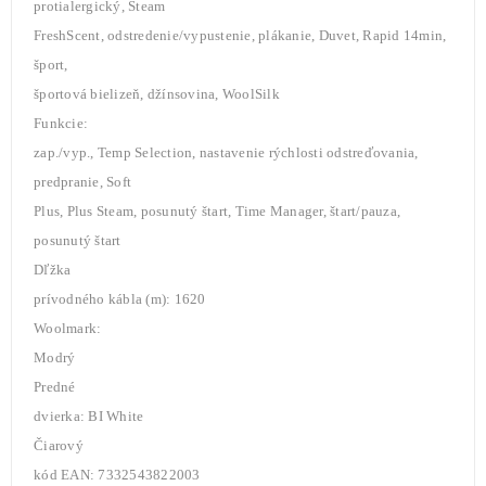
protialergický, Steam
FreshScent, odstredenie/vypustenie, plákanie, Duvet, Rapid 14min,
šport,
športová bielizeň, džínsovina, WoolSilk
Funkcie:
zap./vyp., Temp Selection, nastavenie rýchlosti odstreďovania,
predpranie, Soft
Plus, Plus Steam, posunutý štart, Time Manager, štart/pauza,
posunutý štart
Dľžka
prívodného kábla (m): 1620
Woolmark:
Modrý
Predné
dvierka: BI White
Čiarový
kód EAN: 7332543822003