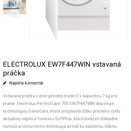
ELECTROLUX EW7F447WIN vstavaná
práčka
Napíšte komentár
Vstavaná práčka v energetickej triede D s kapacitou 7 kg pre
pranie. Electrolux PerfectCare 700 EW7F447WIN disponuje
technológiou SensiCare, ktorá prispôsobí dĺžku pracieho cyklu
aktuálnej náplni a funkciou SoftPlus, ktorá bielizeň dôkladne
namočí a rovnomerne distribuuje aviváž ku každému vláknu.