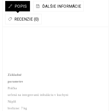
POPIS
ĎALŠIE INFORMÁCIE
RECENZIE (0)
Základné
parametre
Práčka
určená na integrovanú inštaláciu v kuchyni
Náplň
bielizne: 7 kg