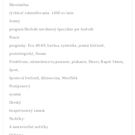
Maximálna
rýchlosť odstreďovania: 1400 ot./min
Jemný
program Hodváb navrhnutý špeciálne pre hodváb
Pracie
programy: Eco 40-60, bavlna, syntetika, jemná bielizeň,
protialergický, Steam
FreshScent, odstredenie/vypustenie, plákanie, Duvet, Rapid 14min,
šport,
športová bielizeň, džínsovina, WoolSilk
Protipenový
systém
Detský
bezpečnostný zámok
Nožičky:
4 nastaviteľné nožičky
Ochrana