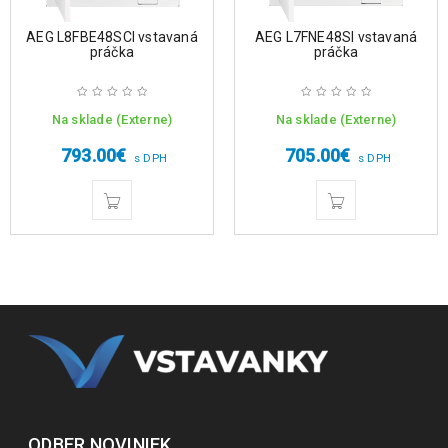
AEG L8FBE48SCI vstavaná
AEG L7FNE48SI vstavaná
práčka
práčka
Na sklade (Externe)
Na sklade (Externe)
793.00
€
705.00
€
s DPH
s DPH
ODBER NOVINIEK