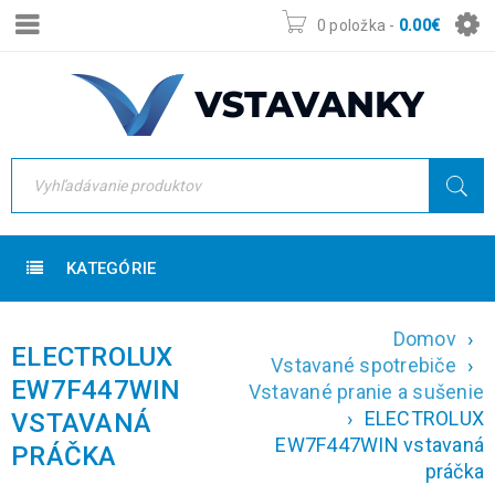
0 položka
-
0.00
€
KATEGÓRIE
Domov
›
ELECTROLUX
Vstavané spotrebiče
›
EW7F447WIN
Vstavané pranie a sušenie
›
ELECTROLUX
VSTAVANÁ
EW7F447WIN vstavaná
PRÁČKA
práčka