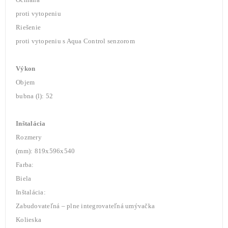
proti vytopeniu
Riešenie
proti vytopeniu s Aqua Control senzorom
Výkon
Objem
bubna (l): 52
Inštalácia
Rozmery
(mm): 819x596x540
Farba:
Biela
Inštalácia:
Zabudovateľná – plne integrovateľná umývačka
Kolieska