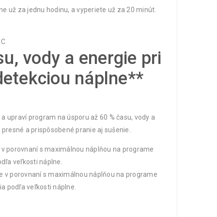
 už za jednu hodinu, a vyperiete už za 20 minút.
u, vody a energie pri
 detekciou náplne**
 a upraví program na úsporu až 60 % času, vody a
í presné a prispôsobené pranie aj sušenie.
ne v porovnaní s maximálnou náplňou na programe
dľa veľkosti náplne.
lne v porovnaní s maximálnou náplňou na programe
a podľa veľkosti náplne.