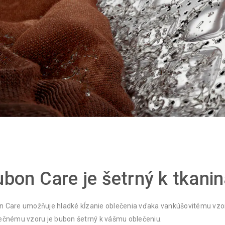
bon Care je šetrný k tkani
 Care umožňuje hladké kĺzanie oblečenia vďaka vankúšovitému vzor
ečnému vzoru je bubon šetrný k vášmu oblečeniu.