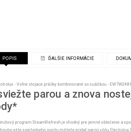
POPIS
ĎALŠIE INFORMÁCIE
DOKU
viežte parou a znova noste,
ody*
nútový program SteamRefresh je vhodný pre jemné oblečenie a spot
hnutie ešte sviežejšieho pocitu môžete pridať parnú vôňu Electrolux