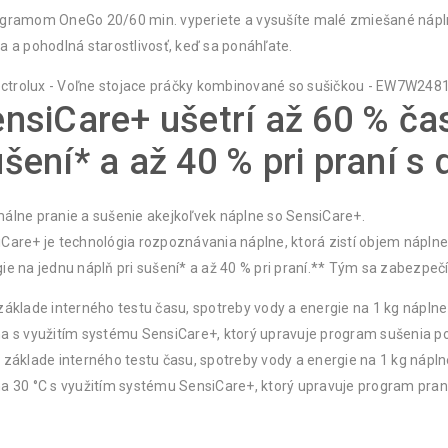
gramom OneGo 20/60 min. vyperiete a vysušíte malé zmiešané náplne
a a pohodlná starostlivosť, keď sa ponáhľate.
nsiCare+ ušetrí až 60 % čas
šení* a až 40 % pri praní s
álne pranie a sušenie akejkoľvek náplne so SensiCare+.
Care+ je technológia rozpoznávania náplne, ktorá zistí objem náplne
ie na jednu náplň pri sušení* a až 40 % pri praní.** Tým sa zabezpeč
základe interného testu času, spotreby vody a energie na 1 kg nápl
a s využitím systému SensiCare+, ktorý upravuje program sušenia po
 základe interného testu času, spotreby vody a energie na 1 kg náp
a 30 °C s využitím systému SensiCare+, ktorý upravuje program prani