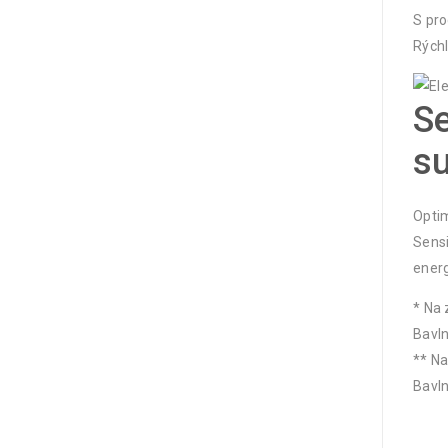
S pro
Rýchl
Se
su
Optim
Sensi
energ
* Na 
Bavln
** Na
Bavln