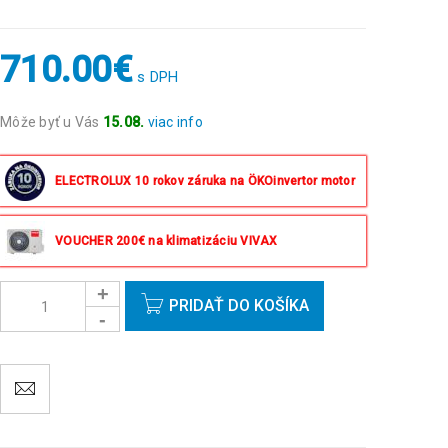
710.00
€
s DPH
Môže byť u Vás
15.08.
viac info
Objednávky prijaté do 14:00 expedujeme ešte v ten
istý deň okrem víkendov a sviatkov.
ELECTROLUX 10 rokov záruka na ÖKOinvertor motor
VOUCHER 200€ na klimatizáciu VIVAX
PRIDAŤ DO KOŠÍKA