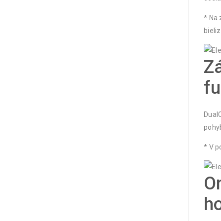
* Na 
bieli
Zá
fu
DualC
pohyb
* V 
On
h