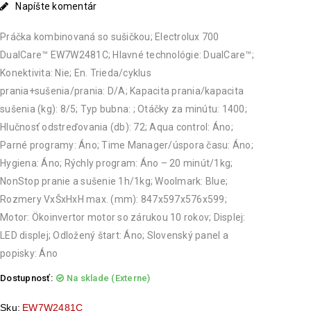
Napíšte komentár
Práčka kombinovaná so sušičkou; Electrolux 700
DualCare™ EW7W2481C; Hlavné technológie: DualCare™;
Konektivita: Nie; En. Trieda/cyklus
prania+sušenia/prania: D/A; Kapacita prania/kapacita
sušenia (kg): 8/5; Typ bubna: ; Otáčky za minútu: 1400;
Hlučnosť odstreďovania (db): 72; Aqua control: Áno;
Parné programy: Áno; Time Manager/úspora času: Áno;
Hygiena: Áno; Rýchly program: Áno – 20 minút/1kg;
NonStop pranie a sušenie 1h/1kg; Woolmark: Blue;
Rozmery VxŠxHxH max. (mm): 847x597x576x599;
Motor: Ökoinvertor motor so zárukou 10 rokov; Displej:
LED displej; Odložený štart: Áno; Slovenský panel a
popisky: Áno
Dostupnosť:
Na sklade (Externe)
Sku:
EW7W2481C