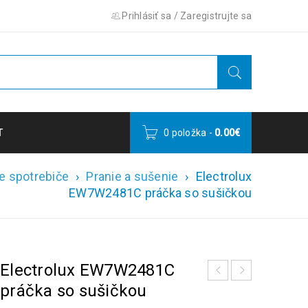
Prihlásiť sa
/
Zaregistrujte sa
T
0 položka
-
0.00
€
e spotrebiče
›
Pranie a sušenie
›
Electrolux
EW7W2481C práčka so sušičkou
Electrolux EW7W2481C
práčka so sušičkou