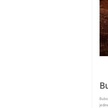
Bu
Bubon
jedin