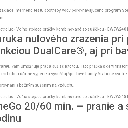
základe interného testu spotreby vody porovnávajúceho program St
zne.
ruka nulového zrazenia pri 
nkciou DualCare®, aj pri ba
are® vám umožňuje prať a sušiť s istotou. Táto práčka s certifikát
mi bubna účinne vyperie a vysuší aj športové bundy či vlnené svetre
porovnaní s bežným sušením na vzduchu.
eGo 20/60 min. – pranie a 
odinu