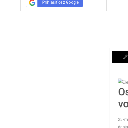
Prihlásiť cez Google
Os
v
25-mi
dosia