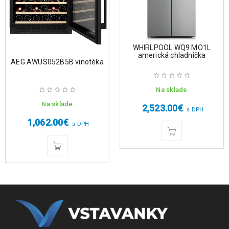
WHIRLPOOL WQ9 MO1L
americká chladnička
AEG AWUS052B5B vinotéka
Na sklade
Na sklade
2,523.00
€
s DPH
1,062.00
€
s DPH