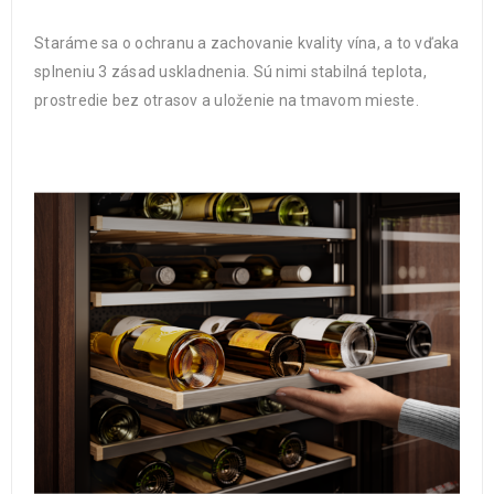
Staráme sa o ochranu a zachovanie kvality vína, a to vďaka
splneniu 3 zásad uskladnenia. Sú nimi stabilná teplota,
prostredie bez otrasov a uloženie na tmavom mieste.