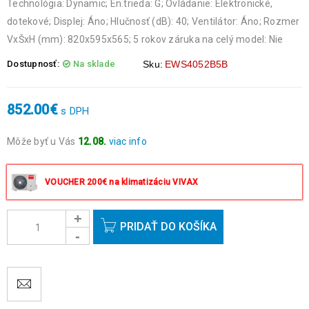
Technológia: Dynamic; En.trieda: G; Ovládanie: Elektronické,
dotekové; Displej: Áno; Hlučnosť (dB): 40; Ventilátor: Áno; Rozmer
VxŠxH (mm): 820x595x565; 5 rokov záruka na celý model: Nie
Dostupnosť:
Na sklade
Sku:
EWS4052B5B
852.00
€
s DPH
Môže byť u Vás
12.08.
viac info
Objednávky prijaté do 14:00 expedujeme ešte v ten istý deň
okrem víkendov a sviatkov.
VOUCHER 200€ na klimatizáciu VIVAX
PRIDAŤ DO KOŠÍKA