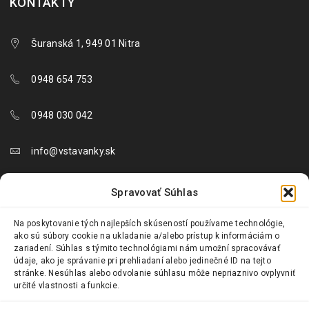
KONTAKTY
Šuranská 1, 949 01 Nitra
0948 654 753
0948 030 042
info@vstavanky.sk
objednavky@vstavanky.sk
Spravovať Súhlas
reklamacie@vstavanky.sk
Na poskytovanie tých najlepších skúseností používame technológie,
ako sú súbory cookie na ukladanie a/alebo prístup k informáciám o
zariadení. Súhlas s týmito technológiami nám umožní spracovávať
údaje, ako je správanie pri prehliadaní alebo jedinečné ID na tejto
stránke. Nesúhlas alebo odvolanie súhlasu môže nepriaznivo ovplyvniť
určité vlastnosti a funkcie.