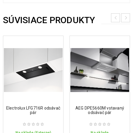
SÚVISIACE PRODUKTY
Electrolux LFG716R odsávač
AEG DPE5660M vstavaný
pár
odsávač pár
Na sklade (Externe)
Na sklade