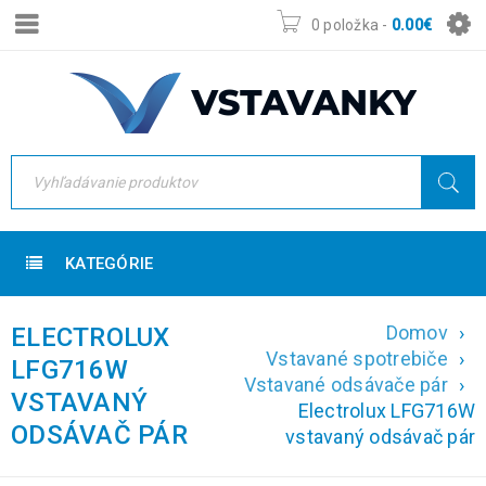
0 položka
-
0.00
€
KATEGÓRIE
Domov
›
ELECTROLUX
Vstavané spotrebiče
›
LFG716W
Vstavané odsávače pár
›
VSTAVANÝ
Electrolux LFG716W
ODSÁVAČ PÁR
vstavaný odsávač pár