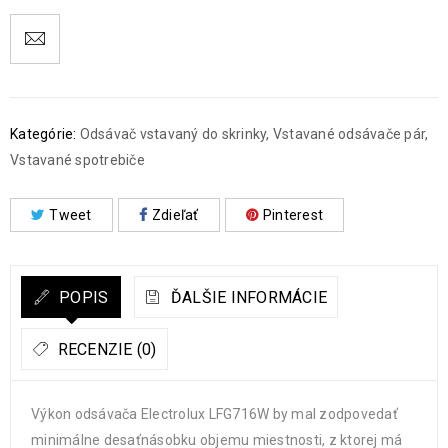
Kategórie:
Odsávač vstavaný do skrinky
,
Vstavané odsávače pár
,
Vstavané spotrebiče
Tweet
Zdieľať
Pinterest
POPIS
ĎALŠIE INFORMÁCIE
RECENZIE (0)
Výkon odsávača Electrolux LFG716W by mal zodpovedať
minimálne desaťnásobku objemu miestnosti, z ktorej má