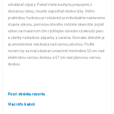
odvádzať výpary. Pokiaľ máte kuchyňu prepojenú s
obývacou izbou, musíte započítať obidve izby. Veľmi
praktickou funkciou pri odsávači je individuálne nastavenie
stupňa výkonu, pomocou ktorého môžete okamžite zvýšiť
výkon na maximum čím rýchlejšie odvedie vzniknutú paru
a všetky nežiadúce zápachy z varenia. Rovnako dôležité je
aj umiestnenie odsávača nad varnou plochou. Podľa
noriem by sa mal odsávač umiestniť minimálne 50 cm nad
elektrickou varnou doskou a 57 cm nad plynovou varnou
doskou.
Pozri stránku rezortu
Viac info k akcii