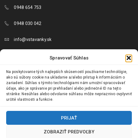
0948 654 753
0948 030 042
info@vstavanky.sk
objednavky@vstavanky.sk
Spravovať Súhlas
reklamacie@vstavanky.sk
Na poskytovanie tých najlepších skúseností používame technológie,
ako sú súbory cookie na ukladanie a/alebo prístup k informáciám o
zariadení. Súhlas s týmito technológiami nám umožní spracovávať
údaje, ako je správanie pri prehliadaní alebo jedinečné ID na tejto
stránke. Nesúhlas alebo odvolanie súhlasu môže nepriaznivo ovplyvniť
určité vlastnosti a funkcie.
© 2024 Vstavanky.sk. Všetky práva vyhradené.
PRIJAŤ
ZOBRAZIŤ PREDVOĽBY