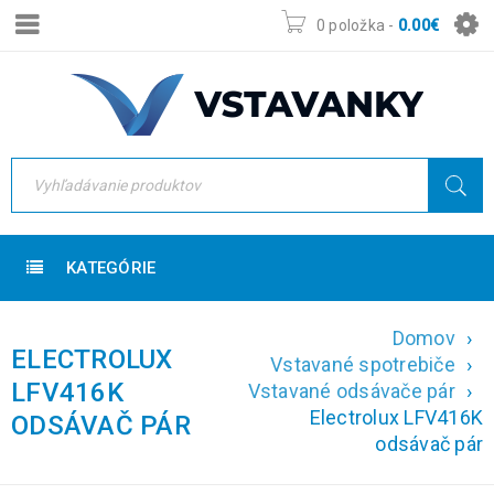
0 položka
-
0.00
€
KATEGÓRIE
Domov
›
ELECTROLUX
Vstavané spotrebiče
›
LFV416K
Vstavané odsávače pár
›
Electrolux LFV416K
ODSÁVAČ PÁR
odsávač pár