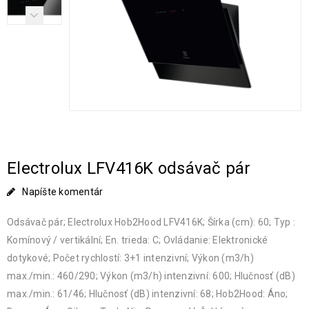
Electrolux LFV416K odsávač pár
Napíšte komentár
Odsávač pár; Electrolux Hob2Hood LFV416K; Šírka (cm): 60; Typ :
Komínový / vertikální; En. trieda: C; Ovládanie: Elektronické
dotykové; Počet rychlostí: 3+1 intenzivní; Výkon (m3/h)
max./min.: 460/290; Výkon (m3/h) intenzivní: 600; Hlučnosť (dB)
max./min.: 61/46; Hlučnosť (dB) intenzivní: 68; Hob2Hood: Áno;