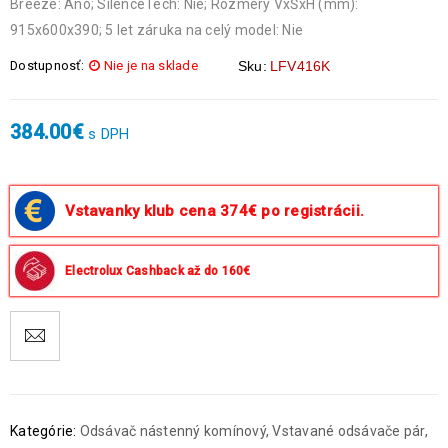
Breeze: Áno; SilenceTech: Nie; Rozmery VxŠxH (mm):
915x600x390; 5 let záruka na celý model: Nie
Dostupnosť:
Nie je na sklade
Sku:
LFV416K
384.00
€
s DPH
Vstavanky klub cena 374€ po registrácii.
Electrolux Cashback až do 160€
Kategórie:
Odsávač nástenný komínový
,
Vstavané odsávače pár
,