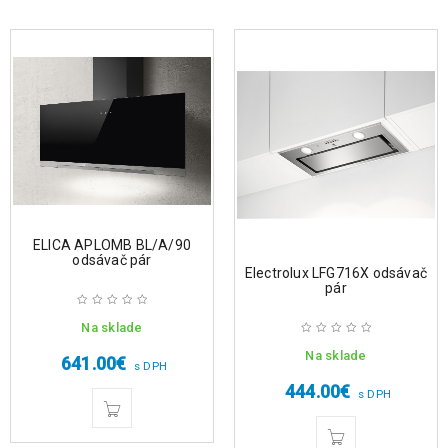
ELICA APLOMB BL/A/90
odsávač pár
Electrolux LFG716X odsávač
pár
Na sklade
Na sklade
641.00
€
s DPH
444.00
€
s DPH