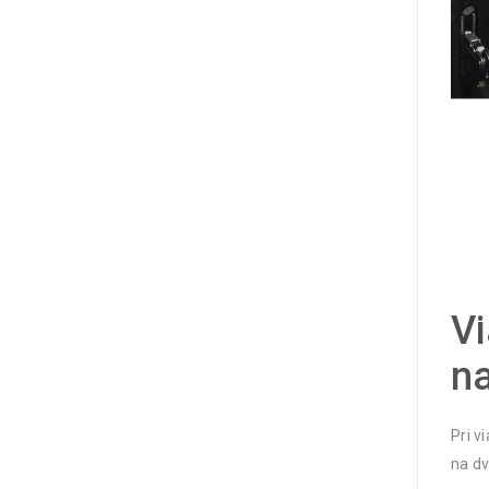
Vi
n
Pri v
na dv