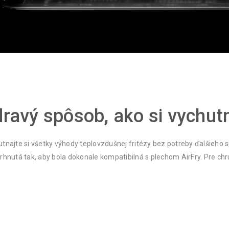
ravý spôsob, ako si vychut
tnajte si všetky výhody teplovzdušnej fritézy bez potreby ďalšieho sp
rhnutá tak, aby bola dokonale kompatibilná s plechom AirFry. Pre ch