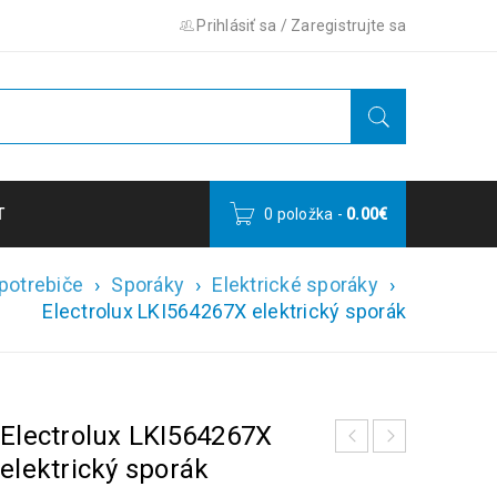
Prihlásiť sa
/
Zaregistrujte sa
T
0 položka
-
0.00
€
potrebiče
›
Sporáky
›
Elektrické sporáky
›
Electrolux LKI564267X elektrický sporák
Electrolux LKI564267X
elektrický sporák