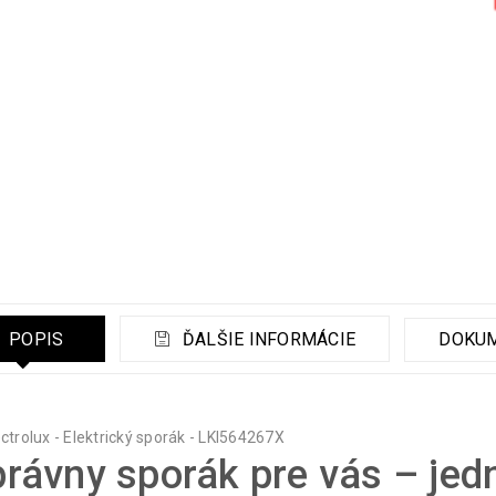
POPIS
ĎALŠIE INFORMÁCIE
DOKU
rávny sporák pre vás – jed