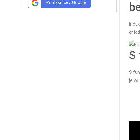
Prihlásiť cez Google
b
Induk
chlad
S 
S fun
je vo