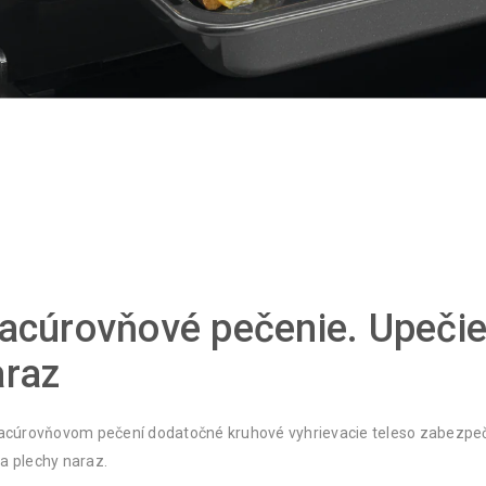
acúrovňové pečenie. Upeči
araz
iacúrovňovom pečení dodatočné kruhové vyhrievacie teleso zabezpečí
a plechy naraz.