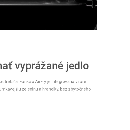
nať vyprážané jedlo
otrebiča. Funkcia AirFry je integrovaná v rúre
rumkavejšiu zeleninu a hranolky, bez zbytočného