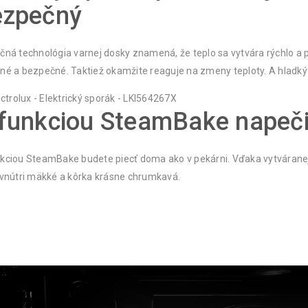
ezpečný
čná technológia varnej dosky znamená, že teplo sa vytvára rýchlo a 
né a bezpečné. Taktiež okamžite reaguje na zmeny teploty. A hladký
funkciou SteamBake napeči
kciou SteamBake budete piecť doma ako v pekárni. Vďaka vytváranej 
 vnútri mäkké a kôrka krásne chrumkavá.