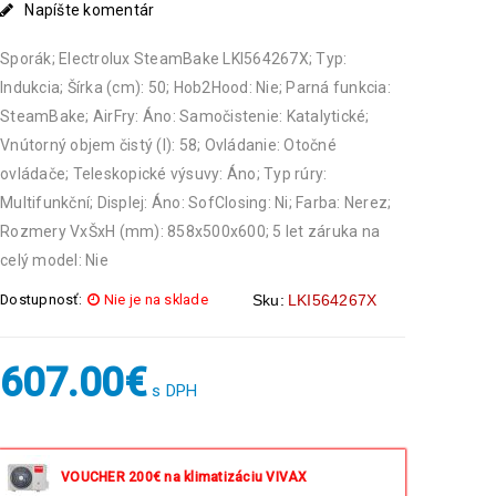
Napíšte komentár
Sporák; Electrolux SteamBake LKI564267X; Typ:
Indukcia; Šírka (cm): 50; Hob2Hood: Nie; Parná funkcia:
SteamBake; AirFry: Áno: Samočistenie: Katalytické;
Vnútorný objem čistý (l): 58; Ovládanie: Otočné
ovládače; Teleskopické výsuvy: Áno; Typ rúry:
Multifunkční; Displej: Áno: SofClosing: Ni; Farba: Nerez;
Rozmery VxŠxH (mm): 858x500x600; 5 let záruka na
celý model: Nie
Dostupnosť:
Nie je na sklade
Sku:
LKI564267X
607.00
€
s DPH
VOUCHER 200€ na klimatizáciu VIVAX