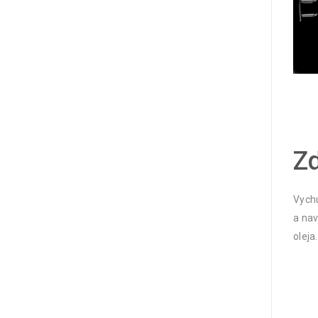
Zd
Vychu
a nav
oleja.