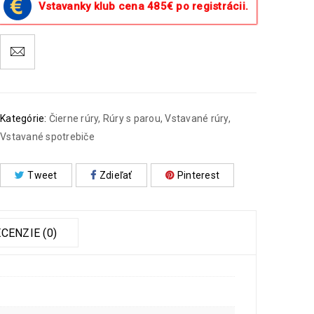
Vstavanky klub cena 485€ po registrácii.
Kategórie:
Čierne rúry
,
Rúry s parou
,
Vstavané rúry
,
Vstavané spotrebiče
Tweet
Zdieľať
Pinterest
CENZIE (0)