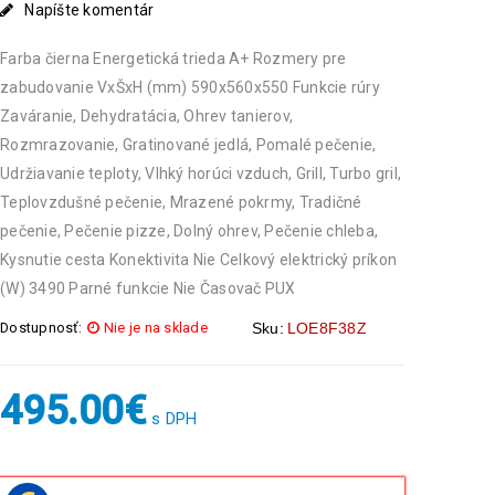
Napíšte komentár
Farba čierna Energetická trieda A+ Rozmery pre
zabudovanie VxŠxH (mm) 590x560x550 Funkcie rúry
Zaváranie, Dehydratácia, Ohrev tanierov,
Rozmrazovanie, Gratinované jedlá, Pomalé pečenie,
Udržiavanie teploty, Vlhký horúci vzduch, Grill, Turbo gril,
Teplovzdušné pečenie, Mrazené pokrmy, Tradičné
pečenie, Pečenie pizze, Dolný ohrev, Pečenie chleba,
Kysnutie cesta Konektivita Nie Celkový elektrický príkon
(W) 3490 Parné funkcie Nie Časovač PUX
Dostupnosť:
Nie je na sklade
Sku:
LOE8F38Z
495.00
€
s DPH