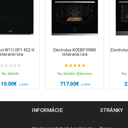
ool W11I OP1 4S2 H
Electrolux KOEBP39WX
Electrol
stavaná rúra
vstavaná rúra
Na sklade
Na sklade (Externe)
Na 
Hodnotenie
5.00
z 5
110.00
€
717.00
€
2
s DPH
s DPH
INFORMÁCIE
STRÁNKY