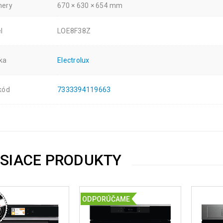
ery
670 × 630 × 654 mm
l
LOE8F38Z
ka
Electrolux
kód
7333394119663
ISIACE PRODUKTY
ODPORÚČAME
€