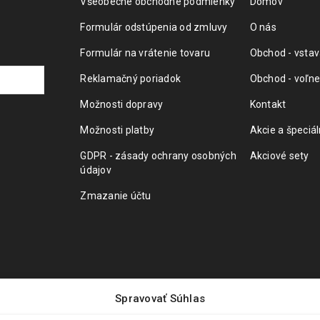
Všeobecné obchodné podmienky
Domov
Formulár odstúpenia od zmluvy
O nás
Formulár na vrátenie tovaru
Obchod - vstav
Reklamačný poriadok
Obchod - voľne
Možnosti dopravy
Kontakt
Možnosti platby
Akcie a špeciá
GDPR - zásady ochrany osobných
Akciové sety
údajov
Zmazanie účtu
Spravovať Súhlas