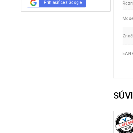
Prihlásiť cez Google
Rozm
Mode
Znač
EAN 
SÚV
1,092.00