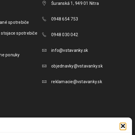
Šuranská 1, 949 01 Nitra
0948 654 753
ané spotrebiče
 stojace spotrebiče
0948 030 042
info@vstavanky.sk
lne ponuky
objednavky@vstavanky.sk
reklamacie@vstavanky.sk