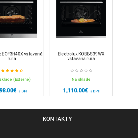
ELEC
ux EOF3H40X vstavaná
Electrolux KOBBS39WX
rúra
vstavaná rúra
sklade (Externe)
Na sklade
Hodnotenie
1,
4.50
z 5
98.00
€
1,110.00
€
s DPH
s DPH
KONTAKTY