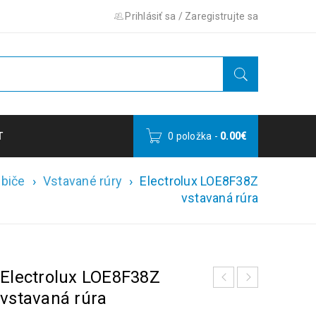
Prihlásiť sa
/
Zaregistrujte sa
T
0 položka
-
0.00
€
ebiče
›
Vstavané rúry
›
Electrolux LOE8F38Z
vstavaná rúra
Electrolux LOE8F38Z
vstavaná rúra