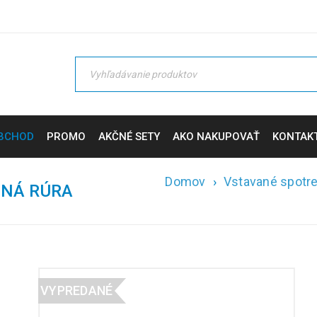
BCHOD
PROMO
AKČNÉ SETY
AKO NAKUPOVAŤ
KONTAK
Domov
›
Vstavané spotr
ANÁ RÚRA
VYPREDANÉ