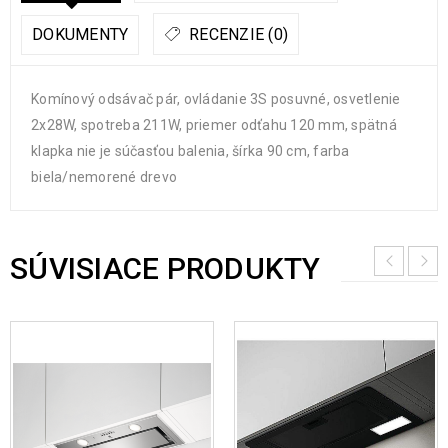
DOKUMENTY
RECENZIE (0)
Komínový odsávač pár, ovládanie 3S posuvné, osvetlenie
2x28W, spotreba 211W, priemer odťahu 120 mm, spätná
klapka nie je súčasťou balenia, šírka 90 cm, farba
biela/nemorené drevo
SÚVISIACE PRODUKTY