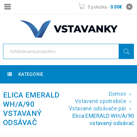
0 položka
-
0.00
€
KATEGÓRIE
Domov
›
ELICA EMERALD
Vstavané spotrebiče
›
WH/A/90
Vstavané odsávače pár
›
VSTAVANÝ
Elica EMERALD WH/A/90
ODSÁVAČ
vstavaný odsávač