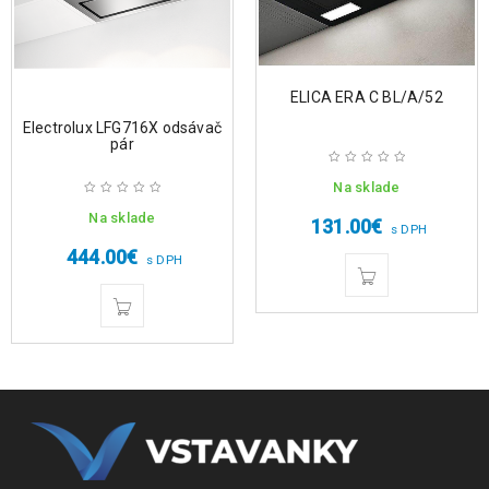
ELICA ERA C BL/A/52
Electrolux LFG716X odsávač
pár
Na sklade
Na sklade
131.00
€
s DPH
444.00
€
s DPH