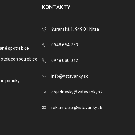
KONTAKTY
Šuranská 1, 949 01 Nitra
0948 654 753
ané spotrebiče
 stojace spotrebiče
0948 030 042
info@vstavanky.sk
lne ponuky
objednavky@vstavanky.sk
reklamacie@vstavanky.sk