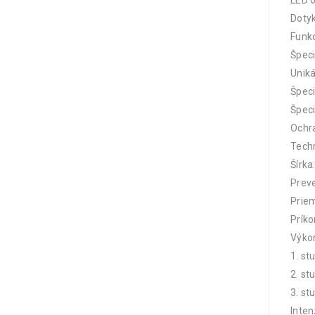
LED o
Doty
Funk
Špeci
Uniká
Špeci
Špeci
Ochr
Tech
Šírka
Preve
Prie
Príko
Výko
1. st
2. st
3. st
Inten