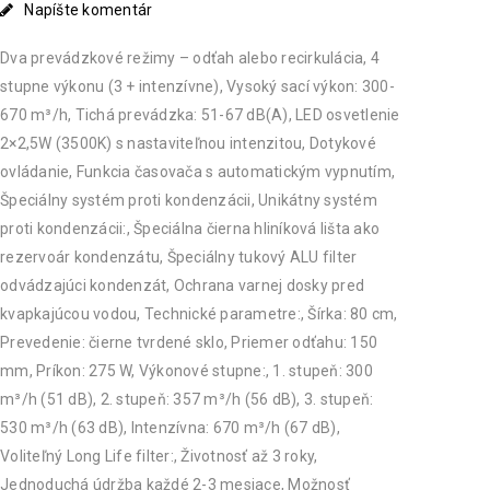
Napíšte komentár
Dva prevádzkové režimy – odťah alebo recirkulácia, 4
stupne výkonu (3 + intenzívne), Vysoký sací výkon: 300-
670 m³/h, Tichá prevádzka: 51-67 dB(A), LED osvetlenie
2×2,5W (3500K) s nastaviteľnou intenzitou, Dotykové
ovládanie, Funkcia časovača s automatickým vypnutím,
Špeciálny systém proti kondenzácii, Unikátny systém
proti kondenzácii:, Špeciálna čierna hliníková lišta ako
rezervoár kondenzátu, Špeciálny tukový ALU filter
odvádzajúci kondenzát, Ochrana varnej dosky pred
kvapkajúcou vodou, Technické parametre:, Šírka: 80 cm,
Prevedenie: čierne tvrdené sklo, Priemer odťahu: 150
mm, Príkon: 275 W, Výkonové stupne:, 1. stupeň: 300
m³/h (51 dB), 2. stupeň: 357 m³/h (56 dB), 3. stupeň:
530 m³/h (63 dB), Intenzívna: 670 m³/h (67 dB),
Voliteľný Long Life filter:, Životnosť až 3 roky,
Jednoduchá údržba každé 2-3 mesiace, Možnosť