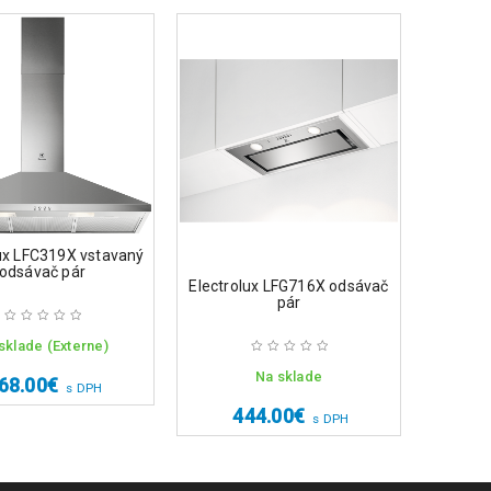
lux LFC319X vstavaný
Electro
odsávač pár
Electrolux LFG716X odsávač
pár
sklade (Externe)
Na 
Na sklade
68.00
€
4
s DPH
444.00
€
s DPH