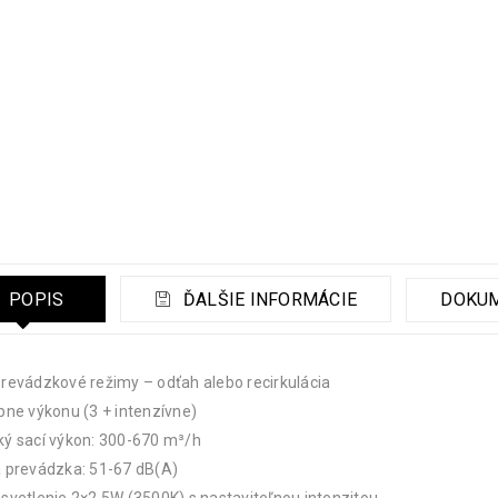
POPIS
ĎALŠIE INFORMÁCIE
DOKU
revádzkové režimy – odťah alebo recirkulácia
pne výkonu (3 + intenzívne)
ý sací výkon: 300-670 m³/h
 prevádzka: 51-67 dB(A)