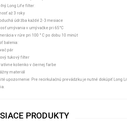
eľný Long Life filter:
nosť až 3 roky
oduchá údržba každé 2-3 mesiace
osť umývania v umývačke pri 65°C
erácia v rúre pri 100 ° C po dobu 10 minút
ť balenia:
vač pár
kový tukový filter
atívne kolienko v čiernej farbe
ážny materiál
ité upozornenie: Pre recirkulačnú prevádzku je nutné dokúpiť Long Lif
ia.
ISIACE PRODUKTY