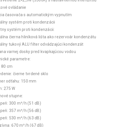
svetlenie 2×2,5W (3500K) s nastaviteľnou intenzitou
kové ovládanie
cia časovača s automatickým vypnutím
álny systém proti kondenzácii
tny systém proti kondenzácii:
álna čierna hliníková lišta ako rezervoár kondenzátu
álny tukový ALU filter odvádzajúci kondenzát
ana varnej dosky pred kvapkajúcou vodou
nické parametre:
: 80 cm
denie: čierne tvrdené sklo
mer odťahu: 150 mm
n: 275 W
nové stupne:
upeň: 300 m³/h (51 dB)
upeň: 357 m³/h (56 dB)
upeň: 530 m³/h (63 dB)
zívna: 670 m³/h (67 dB)