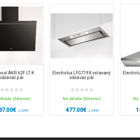
pool AKR 62F LT K
Electrolux LFG719X vstavaný
Electro
odsávač pár
odsávač pár
sklade (Externe)
Na sklade (Externe)
Na 
37.00
€
477.00
€
1
s DPH
s DPH