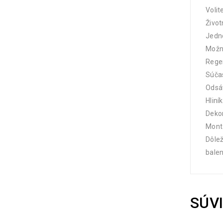
Volit
Život
Jedn
Možn
Regen
Súčas
Odsá
Hliní
Dekor
Mont
Dôlež
balen
SÚV